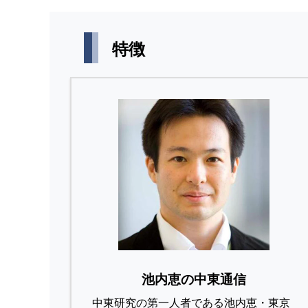
特徴
池内恵の中東通信
中東研究の第⼀⼈者である池内恵・東京