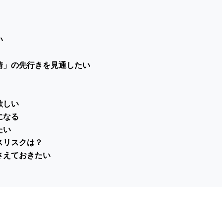
い
情」の先行きを見通したい
欲しい
になる
たい
スリスクは？
さえておきたい