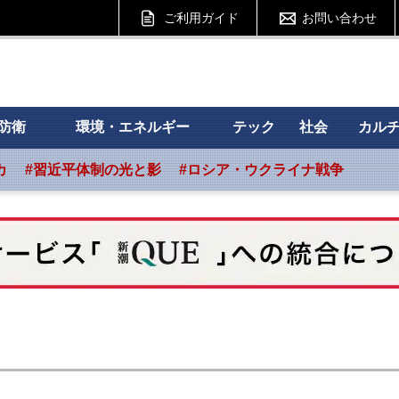
ご利用ガイド
お問い合わせ
 フォーサイト
防衛
環境・エネルギー
テック
社会
カル
カ
#習近平体制の光と影
#ロシア・ウクライナ戦争