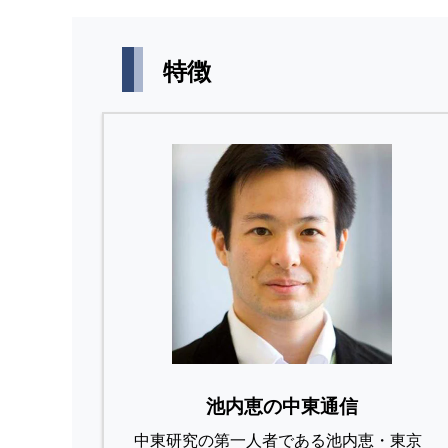
特徴
池内恵の中東通信
中東研究の第⼀⼈者である池内恵・東京