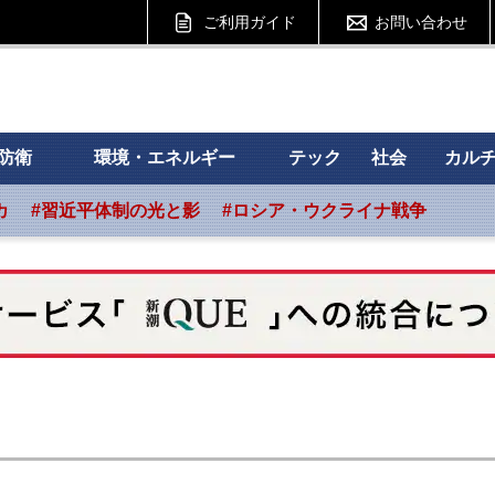
ご利用ガイド
お問い合わせ
 フォーサイト
防衛
環境・エネルギー
テック
社会
カル
カ
#習近平体制の光と影
#ロシア・ウクライナ戦争