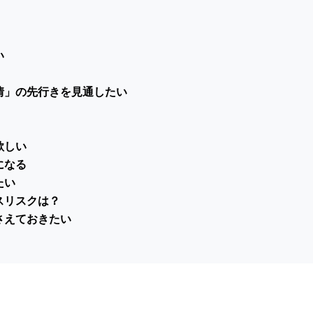
い
情」の先行きを見通したい
欲しい
になる
たい
スリスクは？
さえておきたい