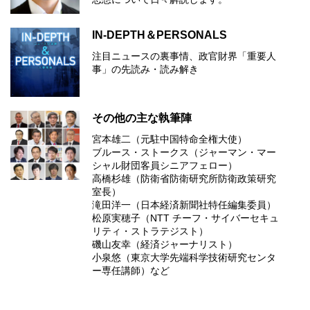
IN-DEPTH＆PERSONALS
注目ニュースの裏事情、政官財界「重要人
事」の先読み・読み解き
その他の主な執筆陣
宮本雄二（元駐中国特命全権大使）
ブルース・ストークス（ジャーマン・マー
シャル財団客員シニアフェロー）
高橋杉雄（防衛省防衛研究所防衛政策研究
室長）
滝田洋一（日本経済新聞社特任編集委員）
松原実穂子（NTT チーフ・サイバーセキュ
リティ・ストラテジスト）
磯山友幸（経済ジャーナリスト）
小泉悠（東京大学先端科学技術研究センタ
ー専任講師）など