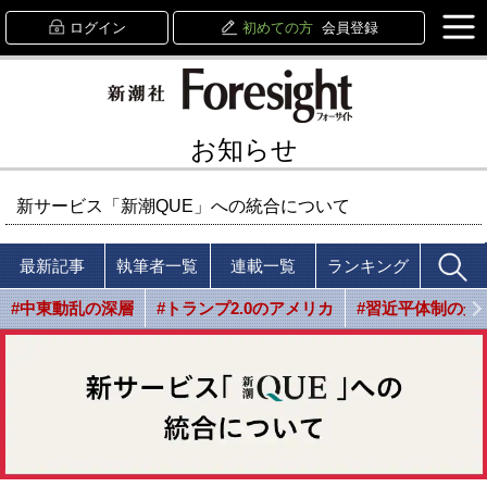
ログイン
初めての方
会員登録
お知らせ
新サービス「新潮QUE」への統合について
最新記事
執筆者一覧
連載一覧
ランキング
#中東動乱の深層
#トランプ2.0のアメリカ
#習近平体制の光