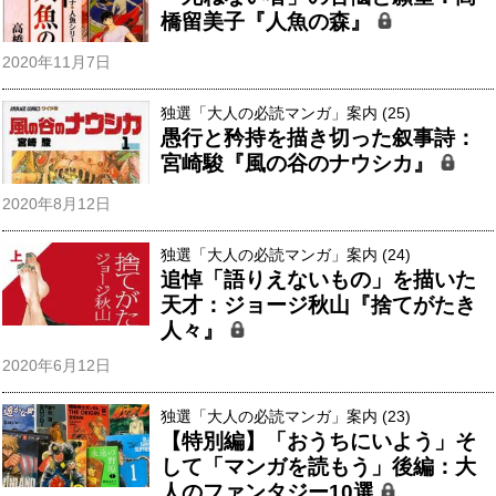
橋留美子『人魚の森』
2020年11月7日
独選「大人の必読マンガ」案内 (25)
愚行と矜持を描き切った叙事詩：
宮崎駿『風の谷のナウシカ』
2020年8月12日
独選「大人の必読マンガ」案内 (24)
追悼「語りえないもの」を描いた
天才：ジョージ秋山『捨てがたき
人々』
2020年6月12日
独選「大人の必読マンガ」案内 (23)
【特別編】「おうちにいよう」そ
して「マンガを読もう」後編：大
人のファンタジー10選