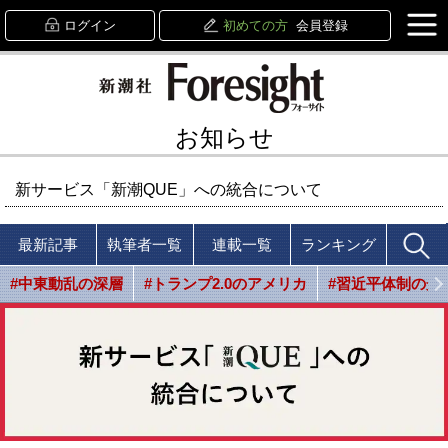
ログイン
初めての方
会員登録
お知らせ
新サービス「新潮QUE」への統合について
最新記事
執筆者一覧
連載一覧
ランキング
#中東動乱の深層
#トランプ2.0のアメリカ
#習近平体制の光