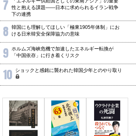
7
「エネルギー供給国としての東南アジア」の重要
性と抱える課題――日本に求められるイラン戦争
下の連携
8
韓国にも理解してほしい「極東1905年体制」にお
ける日米韓安全保障協力の意味
9
ホルムズ海峡危機で加速したエネルギー転換が
「中国依存」に行き着くリスク
10
ショックと感銘に襲われた韓国少年とのやり取り