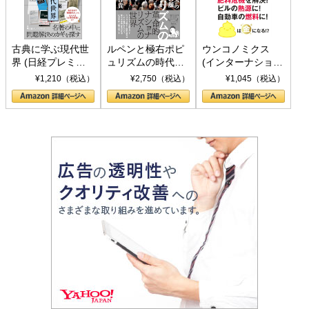
古典に学ぶ現代世
ルペンと極右ポピ
ウンコノミクス
界 (日経プレミア
ュリズムの時代：
(インターナショナ
シリーズ)
〈ヤヌス〉の二つ
ル新書)
¥1,210（税込）
¥2,750（税込）
¥1,045（税込）
の顔