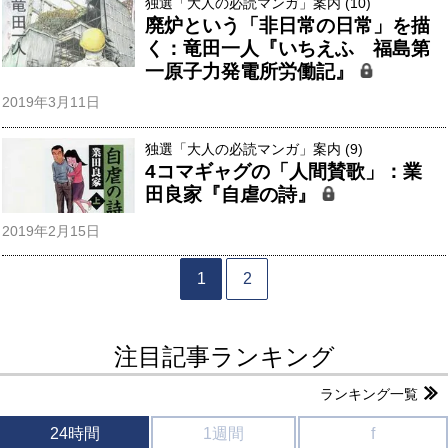
独選「大人の必読マンガ」案内 (10)
廃炉という「非日常の日常」を描
く：竜田一人『いちえふ 福島第
一原子力発電所労働記』
2019年3月11日
独選「大人の必読マンガ」案内 (9)
4コマギャグの「人間賛歌」：業
田良家『自虐の詩』
2019年2月15日
1
2
注目記事ランキング
ランキング一覧
24時間
1週間
f