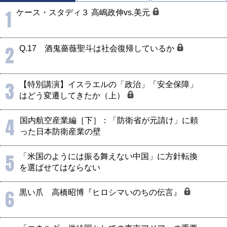
1
ケース・スタディ３ 高嶋政伸vs.美元
2
Q.17 酒鬼薔薇聖斗は社会復帰しているか
3
【特別講演】イスラエルの「政治」「安全保障」
はどう変遷してきたか（上）
4
国内航空産業編［下］：「防衛省が元請け」に頼
った日本防衛産業の壁
5
「米国のようには振る舞えない中国」に方針転換
を選ばせてはならない
6
黒い爪 高橋昭博『ヒロシマいのちの伝言』