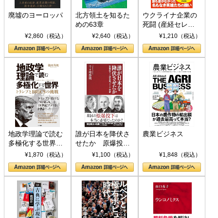
廃墟のヨーロッパ
北方領土を知るた
ウクライナ企業の
めの63章
死闘 (産経セレク
ト S 039)
¥2,860（税込）
¥2,640（税込）
¥1,210（税込）
地政学理論で読む
誰が日本を降伏さ
農業ビジネス
多極化する世界：
せたか 原爆投
トランプとBRICS
下、ソ連参戦、そ
¥1,870（税込）
¥1,100（税込）
¥1,848（税込）
の挑戦
して聖断 (PHP新
書)