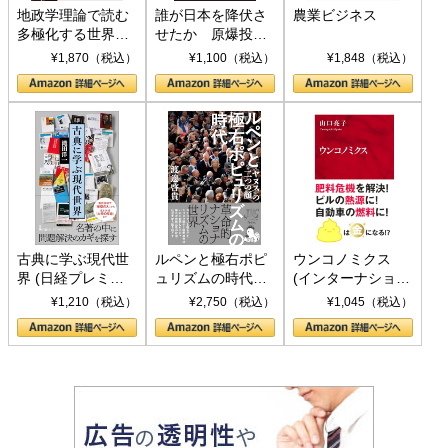
地政学理論で読む
誰が日本を降伏さ
農業ビジネス
多極化する世界：
せたか 原爆投
トランプとBRICS
下、ソ連参戦、そ
¥1,870（税込）
¥1,100（税込）
¥1,848（税込）
の挑戦
して聖断 (PHP新
書)
古典に学ぶ現代世
ルペンと極右ポピ
ウンコノミクス
界 (日経プレミア
ュリズムの時代：
(インターナショナ
シリーズ)
〈ヤヌス〉の二つ
ル新書)
¥1,210（税込）
¥2,750（税込）
¥1,045（税込）
の顔