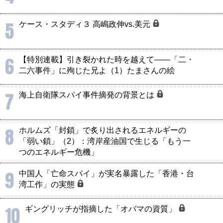
5
ケース・スタディ３ 高嶋政伸vs.美元
6
【特別連載】引き裂かれた時を越えて――「二・
二六事件」に殉じた兄よ（1）たまさんの絵
7
海上自衛隊スパイ事件摘発の背景とは
8
ホルムズ「封鎖」で炙り出されるエネルギーの
「弱い鎖」（2）：湾岸産油国で生じる「もう一
つのエネルギー危機」
9
中国人「亡命スパイ」が実名暴露した「香港・台
湾工作」の実態
10
ギングリッチが指摘した「オバマの資質」