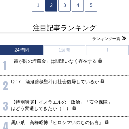
1
2
3
4
5
注目記事ランキング
ランキング一覧
24時間
1週間
f
1
「霞が関の埋蔵金」は間違いなく存在する
2
Q.17 酒鬼薔薇聖斗は社会復帰しているか
3
【特別講演】イスラエルの「政治」「安全保障」
はどう変遷してきたか（上）
4
黒い爪 高橋昭博『ヒロシマいのちの伝言』