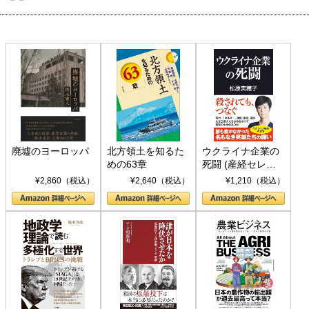
廃墟のヨーロッパ
北方領土を知るた
ウクライナ企業の
めの63章
死闘 (産経セレク
ト S 039)
¥2,860（税込）
¥2,640（税込）
¥1,210（税込）