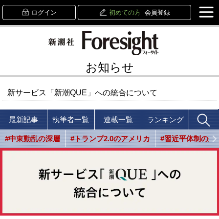
ログイン
初めての方
会員登録
お知らせ
新サービス「新潮QUE」への統合について
最新記事
執筆者一覧
連載一覧
ランキング
#中東動乱の深層
#トランプ2.0のアメリカ
#習近平体制の光