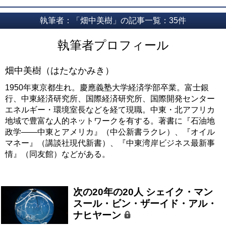
執筆者：「畑中美樹」の記事一覧：35件
執筆者プロフィール
畑中美樹（はたなかみき）
1950年東京都生れ。慶應義塾大学経済学部卒業。富士銀
行、中東経済研究所、国際経済研究所、国際開発センター
エネルギー・環境室長などを経て現職。中東・北アフリカ
地域で豊富な人的ネットワークを有する。著書に『石油地
政学――中東とアメリカ』（中公新書ラクレ）、『オイル
マネー』（講談社現代新書）、『中東湾岸ビジネス最新事
情』（同友館）などがある。
次の20年の20人 シェイク・マン
スール・ビン・ザーイド・アル・
ナヒヤーン