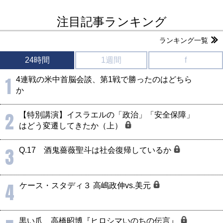
注目記事ランキング
ランキング一覧
24時間
1週間
f
1
4連戦の米中首脳会談、第1戦で勝ったのはどちら
か
2
【特別講演】イスラエルの「政治」「安全保障」
はどう変遷してきたか（上）
3
Q.17 酒鬼薔薇聖斗は社会復帰しているか
4
ケース・スタディ３ 高嶋政伸vs.美元
黒い爪 高橋昭博『ヒロシマいのちの伝言』