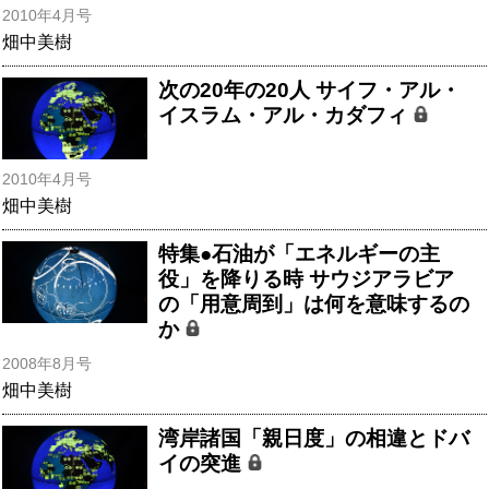
2010年4月号
畑中美樹
次の20年の20人 サイフ・アル・
イスラム・アル・カダフィ
2010年4月号
畑中美樹
特集●石油が「エネルギーの主
役」を降りる時 サウジアラビア
の「用意周到」は何を意味するの
か
2008年8月号
畑中美樹
湾岸諸国「親日度」の相違とドバ
イの突進