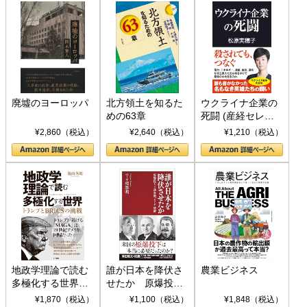
廃墟のヨーロッパ
北方領土を知るた
ウクライナ企業の
めの63章
死闘 (産経セレク
ト S 039)
¥2,860（税込）
¥2,640（税込）
¥1,210（税込）
地政学理論で読む
誰が日本を降伏さ
農業ビジネス
多極化する世界：
せたか 原爆投
トランプとBRICS
下、ソ連参戦、そ
¥1,870（税込）
¥1,100（税込）
¥1,848（税込）