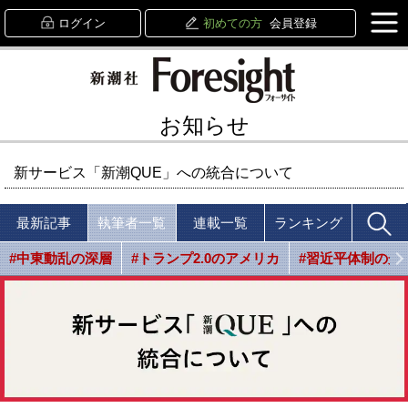
ログイン
初めての方
会員登録
お知らせ
新サービス「新潮QUE」への統合について
最新記事
執筆者一覧
連載一覧
ランキング
#中東動乱の深層
#トランプ2.0のアメリカ
#習近平体制の光