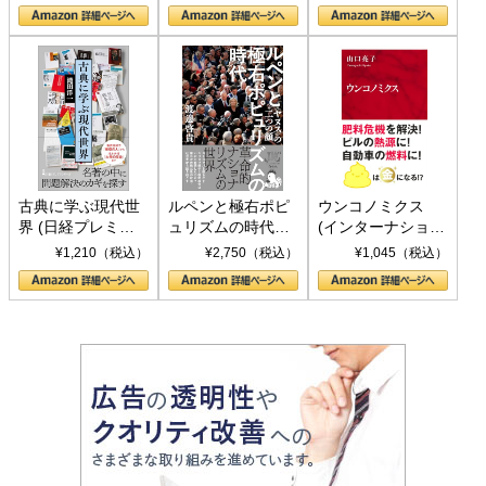
の挑戦
して聖断 (PHP新
書)
古典に学ぶ現代世
ルペンと極右ポピ
ウンコノミクス
界 (日経プレミア
ュリズムの時代：
(インターナショナ
シリーズ)
〈ヤヌス〉の二つ
ル新書)
¥1,210（税込）
¥2,750（税込）
¥1,045（税込）
の顔