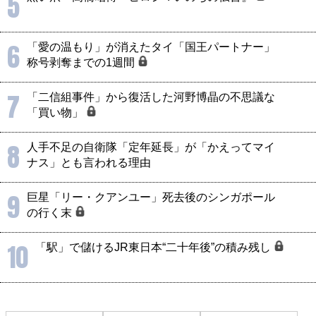
5
6
「愛の温もり」が消えたタイ「国王パートナー」
称号剥奪までの1週間
7
「二信組事件」から復活した河野博晶の不思議な
「買い物」
8
人手不足の自衛隊「定年延長」が「かえってマイ
ナス」とも言われる理由
9
巨星「リー・クアンユー」死去後のシンガポール
の行く末
10
「駅」で儲けるJR東日本“二十年後”の積み残し