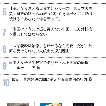
6
【魂となり逢える日まで】シリーズ「東日本大震
災」遺族の終わらぬ旅（10）亡き息子と共に語り
続ける「あなたの命を守って」
7
「米国のようには振る舞えない中国」に方針転換
を選ばせてはならない
8
「スギ花粉症治療」を始めるなら初夏 だが、治
療を受けられない人続出の深刻理由
9
日本人女子学生殺害で炙りだされる国家の病根
――ルーマニア
10
破綻、青木建設の闇に消えた五百億円の行方