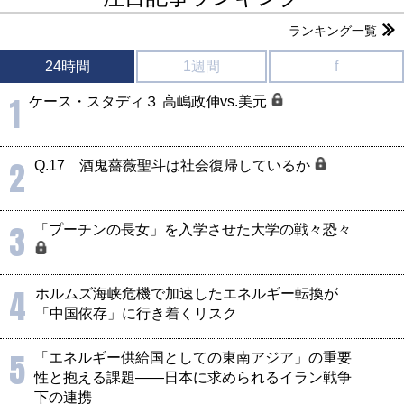
ランキング一覧
24時間
1週間
f
1
ケース・スタディ３ 高嶋政伸vs.美元
2
Q.17 酒鬼薔薇聖斗は社会復帰しているか
3
「プーチンの長女」を入学させた大学の戦々恐々
4
ホルムズ海峡危機で加速したエネルギー転換が
「中国依存」に行き着くリスク
5
「エネルギー供給国としての東南アジア」の重要
性と抱える課題――日本に求められるイラン戦争
下の連携