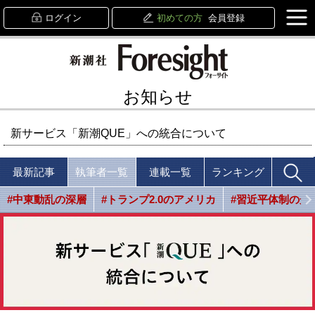
ログイン
初めての方
会員登録
お知らせ
新サービス「新潮QUE」への統合について
最新記事
執筆者一覧
連載一覧
ランキング
#中東動乱の深層
#トランプ2.0のアメリカ
#習近平体制の光