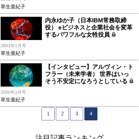
草生亜紀子
内永ゆか子（日本IBM常務取締
役） eビジネスと企業社会を変革
するパワフルな女牲役員
2001年1月号
草生亜紀子
【インタビュー】アルヴィン・ト
フラー（未来学者） 世界はいっ
そう不安定になろうとしている
2000年1月号
草生亜紀子
1
2
3
4
注目記事ランキング