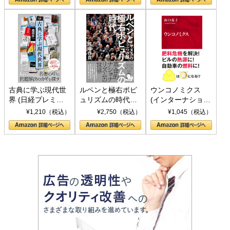
書)
古典に学ぶ現代世
ルペンと極右ポピ
ウンコノミクス
界 (日経プレミア
ュリズムの時代：
(インターナショナ
シリーズ)
〈ヤヌス〉の二つ
ル新書)
¥1,210（税込）
¥2,750（税込）
¥1,045（税込）
の顔