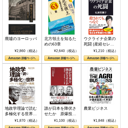
廃墟のヨーロッパ
北方領土を知るた
ウクライナ企業の
めの63章
死闘 (産経セレク
ト S 039)
¥2,860（税込）
¥2,640（税込）
¥1,210（税込）
地政学理論で読む
誰が日本を降伏さ
農業ビジネス
多極化する世界：
せたか 原爆投
トランプとBRICS
下、ソ連参戦、そ
¥1,870（税込）
¥1,100（税込）
¥1,848（税込）
の挑戦
して聖断 (PHP新