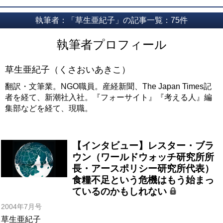
執筆者：「草生亜紀子」の記事一覧：75件
執筆者プロフィール
草生亜紀子（くさおいあきこ）
翻訳・文筆業。NGO職員。産経新聞、The Japan Times記
者を経て、新潮社入社。『フォーサイト』『考える人』編
集部などを経て、現職。
【インタビュー】レスター・ブラ
ウン（ワールドウォッチ研究所所
長・アースポリシー研究所代表）
食糧不足という危機はもう始まっ
ているのかもしれない
2004年7月号
草生亜紀子