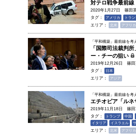
対テロ戦争最前線
2020年1月27日
篠田
タグ：
アメリカ
トラン
エリア：
北米
アフリカ
「平和構築」最前線を考える
「国際司法裁判所
ー・チーの狙い
2019年12月26日
篠田
タグ：
日本
エリア：
アジア
「平和構築」最前線を考える
エチオピア「ルネ
2019年11月18日
篠田
タグ：
トランプ
中国
イタリア
イスラエル
エリア：
北米
アフリカ