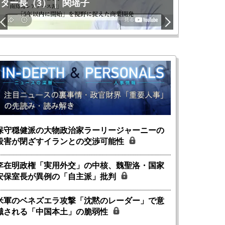
ター長（3）｜ 関瑶子
関瑶子
保守穏健派の大物政治家ラーリージャーニーの
殺害が閉ざすイランとの交渉可能性
李在明政権「実用外交」の中核、魏聖洛・国家
安保室長が異例の「自主派」批判
米軍のベネズエラ攻撃「沈黙のレーダー」で意
識される「中国本土」の脆弱性