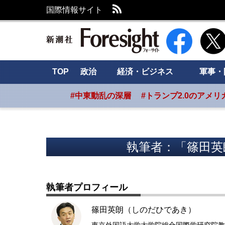
RSS
国際情報サイト
新潮社 Foresig
TOP
政治
経済・ビジネス
軍事・
#中東動乱の深層
#トランプ2.0のアメリ
執筆者：「篠田英
執筆者プロフィール
篠田英朗（しのだひであき）