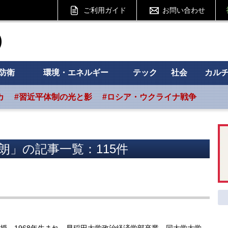
ご利用ガイド
お問い合わせ
ht フォーサイト
防衛
環境・エネルギー
テック
社会
カル
カ
#習近平体制の光と影
#ロシア・ウクライナ戦争
朗」の記事一覧：115件