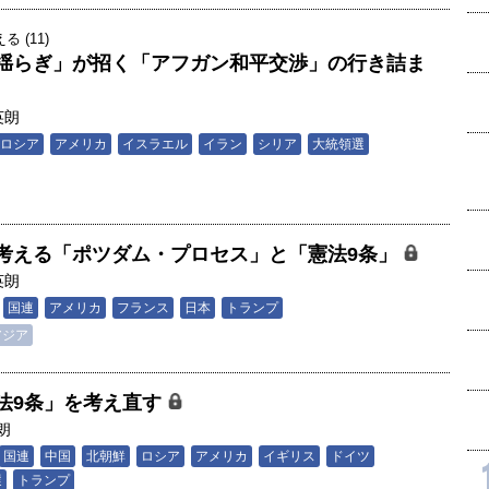
 (11)
揺らぎ」が招く「アフガン和平交渉」の行き詰ま
英朗
ロシア
アメリカ
イスラエル
イラン
シリア
大統領選
考える「ポツダム・プロセス」と「憲法9条」
英朗
国連
アメリカ
フランス
日本
トランプ
アジア
法9条」を考え直す
朗
国連
中国
北朝鮮
ロシア
アメリカ
イギリス
ドイツ
選
トランプ