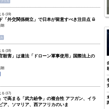
瑶子
ー長（4）｜ 関瑶子
アフリカ
 (19)
ド「外交関係樹立」で日本が留意すべき注目点
英朗
カ
 (18)
官殺害」は違法「ドローン軍事使用」国際法上の
英朗
 (17)
」で高まる「武力紛争」の複合性 アフガン、イラ
ビア、ソマリア、西アフリカのいま