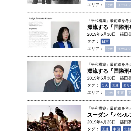
エリア：
北米
ヨーロッ
「平和構築」最前線を考える
漂流する「国際刑
2019年5月30日
篠田
タグ：
日本
エリア：
北米
ヨーロッ
「平和構築」最前線を考える
漂流する「国際刑
2019年5月30日
篠田
タグ：
CIA
国連
タリ
エリア：
北米
中東
「平和構築」最前線を考える
スーダン「バシル
2019年4月26日
篠田
タグ：
国連
中国
北朝