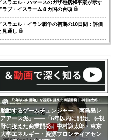
イスラエル・ハマースのガザ包括和平案が示す
アラブ・イスラーム８カ国の台頭
イスラエル・イラン戦争の初期の10日間：評価
と見通し
胎動するゲームチェンジャー「南鳥島レ
胎動するゲ
アアース泥」――「5年以内に開始」を視
アアース泥
野に捉えた商業開発｜中村謙太郎・東京
のか｜中村
大学エネルギー・資源フロンティアセン
ー・資源フ