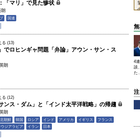
：「マリ」で見た惨状
英朗
プ
国連
無
 (13)
」でロヒンギャ問題「弁論」アウン・サン・ス
4
英朗
談
た
注
 (12)
サンス・ダム」と「インド太平洋戦略」の帰趨
英朗
北朝鮮
韓国
ロシア
インド
アメリカ
イギリス
フランス
サウジアラビア
イラン
日本