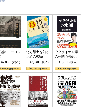
廃墟のヨーロッ
北方領土を知る
ウクライナ企業
パ
ための63章
の死闘 (産経セ
レクト S 039)
¥2,860（税込）
¥2,640（税込）
¥1,210（税込）