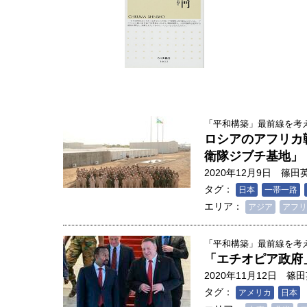
「平和構築」最前線を考える
ロシアのアフリカ
衛隊ジブチ基地」
2020年12月9日
篠田
タグ：
日本
一帯一路
エリア：
アジア
アフリ
「平和構築」最前線を考える
「エチオピア政府
人は「地上の太陽」を手にする
2020年11月12日
篠田
合発電の現在地――実現・普及
タグ：
界像」｜江尻晶・東京大学大学
アメリカ
日本