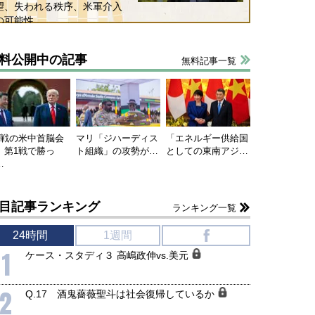
望、失われる秩序、米軍介入
の可能性
料公開中の記事
無料記事一覧
連戦の米中首脳会
マリ「ジハーディス
「エネルギー供給国
、第1戦で勝っ
ト組織」の攻勢が…
としての東南アジ…
…
目記事ランキング
ランキング一覧
24時間
1週間
f
1
ケース・スタディ３ 高嶋政伸vs.美元
2
Q.17 酒鬼薔薇聖斗は社会復帰しているか