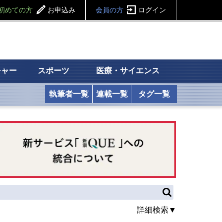
初めての方
お申込み
会員の方
ログイン
チャー
スポーツ
医療・サイエンス
執筆者一覧
連載一覧
タグ一覧
詳細検索▼