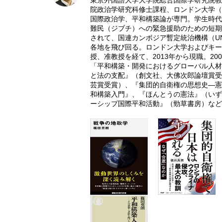
東京外国語大学大学院総合国際学研究院教
院政治学研究科修士課程、ロンドン大学（L
国際政治学、平和構築論が専門。学生時代
難民（ジブチ）への緊急援助のための短期
されて、国連カンボジア暫定統治機構（U
各地を飛び回る。ロンドン大学およびキー
授、准教授を経て、2013年から現職。20
「平和構築・開発におけるグローバル人材
と法の支配』（創文社、大佛次郎論壇賞受
芸賞受賞）、『集団的自衛権の思想史―憲
和構築入門』、『ほんとうの憲法』（いず
ーシップ国際平和活動』（勁草書房）など