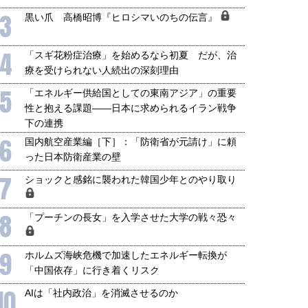
3
黒い爪 高橋昭博『ヒロシマいのちの伝言』
4
「スギ花粉症治療」を始めるなら初夏 だが、治
療を受けられない人続出の深刻理由
5
「エネルギー供給国としての東南アジア」の重要
性と抱える課題――日本に求められるイラン戦争
下の連携
6
国内航空産業編［下］：「防衛省が元請け」に頼
った日本防衛産業の壁
7
ショックと感銘に襲われた韓国少年とのやり取り
8
「プーチンの長女」を入学させた大学の戦々恐々
9
ホルムズ海峡危機で加速したエネルギー転換が
「中国依存」に行き着くリスク
10
AIは「社内政治」を消滅させるのか