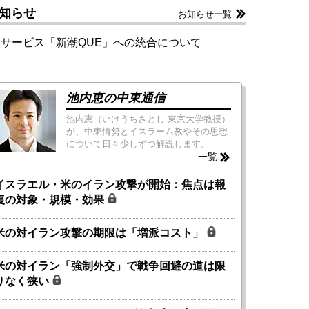
知らせ
お知らせ一覧
新サービス「新潮QUE」への統合について
池内恵の中東通信
池内恵（いけうちさとし 東京大学教授）
が、中東情勢とイスラーム教やその思想
について日々少しずつ解説します。
一覧
イスラエル・米のイラン攻撃が開始：焦点は報
復の対象・規模・効果
米の対イラン攻撃の期限は「増派コスト」
米の対イラン「強制外交」で戦争回避の道は限
りなく狭い