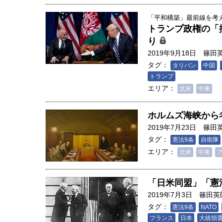
「平和構築」最前線を考える
トランプ政権の「
り
2019年9月18日
篠田
タグ：
タリバン
中国
トランプ
エリア：
北米
中東
ホルムズ海峡から
2019年7月23日
篠田
タグ：
憲法9条
自衛隊
エリア：
北米
中東
「日米同盟」「憲
2019年7月3日
篠田英
タグ：
憲法9条
NATO
フランス
日本
大統領