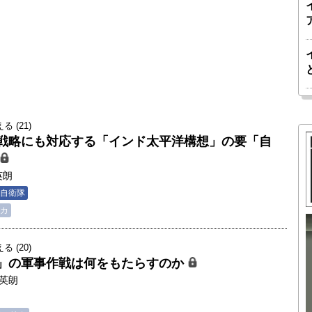
 (21)
戦略にも対応する「インド太平洋構想」の要「自
英朗
自衛隊
カ
胎動するゲームチェンジャー「南鳥島レ
 (20)
」の軍事作戦は何をもたらすのか
か 核融
アアース泥」――日米欧豪による新たな
英朗
後の「世
サプライチェーン｜中村謙太郎・東京大
院新領域
学エネルギー・資源フロンティアセンタ