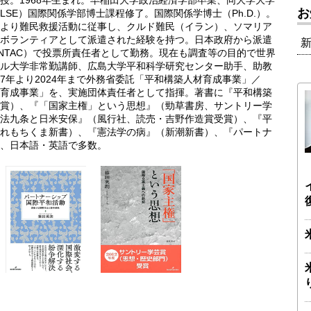
授。1968年生まれ。早稲田大学政治経済学部卒業、同大学大学
お
SE）国際関係学部博士課程修了。国際関係学博士（Ph.D.）。
より難民救援活動に従事し、クルド難民（イラン）、ソマリア
ボランティアとして派遣された経験を持つ。日本政府から派遣
NTAC）で投票所責任者として勤務。現在も調査等の目的で世界
ル大学非常勤講師、広島大学平和科学研究センター助手、助教
07年より2024年まで外務省委託「平和構築人材育成事業」／
育成事業」を、実施団体責任者として指揮。著書に『平和構築
賞）、『「国家主権」という思想』（勁草書房、サントリー学
法九条と日米安保』（風行社、読売・吉野作造賞受賞）、『平
れもちくま新書）、『憲法学の病』（新潮新書）、『パートナ
、日本語・英語で多数。