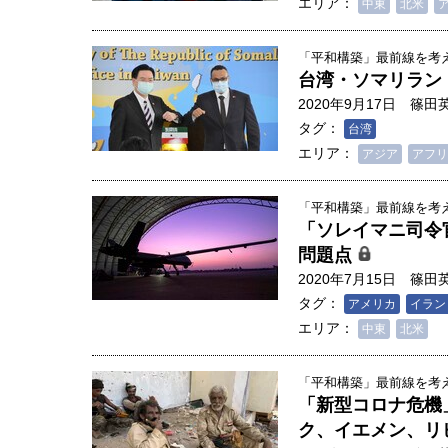
エリア：
創成科学研究科教授（4）｜ 関
中東
北米
「平和構築」最前線を考える
台湾・ソマリラン
2020年9月17日
篠田
タグ：
台湾
エリア：
アジア
アフリ
「平和構築」最前線を考える
「ソレイマニ司令
問題点
2020年7月15日
篠田
タグ：
アメリカ
イラン
エリア：
中東
北米
「平和構築」最前線を考える
「新型コロナ危機
ク、イエメン、リ