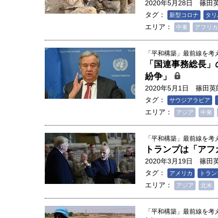
2020年5月28日
篠田
タグ：
新型コロナ
タリ
エリア：
中東
アフリカ
「平和構築」最前線を考える
「国連事務総長」
紛争」
2020年5月1日
篠田英
タグ：
サウジアラビア
エリア：
アジア
中東
「平和構築」最前線を考える
トランプは「アフ
2020年3月19日
篠田
タグ：
アメリカ
トラン
エリア：
アジア
北米
「平和構築」最前線を考える