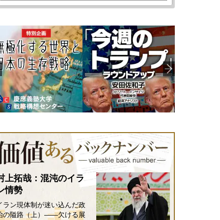
村上拓哉：混沌のイラ
ン情勢
イラン現体制が迷い込んだ政
治の隘路（上）――欠ける展