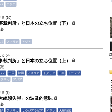
パ
アジア
 (10)
事裁判所」と日本の立ち位置（下）
英朗
パ
アフリカ
アジア
 (9)
事裁判所」と日本の立ち位置（上）
英朗
バン
中国
韓国
アメリカ
イタリア
日本
トランプ
アフリカ
アジア
 (8)
大統領失脚」の波及的意味
英朗
鮮
アメリカ
サウジアラビア
イラン
大統領選