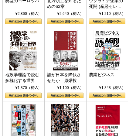
廃墟のヨーロッパ
北方領土を知るた
ウクライナ企業の
めの63章
死闘 (産経セレク
ト S 039)
¥2,860（税込）
¥2,640（税込）
¥1,210（税込）
地政学理論で読む
誰が日本を降伏さ
農業ビジネス
多極化する世界：
せたか 原爆投
トランプとBRICS
下、ソ連参戦、そ
¥1,870（税込）
¥1,100（税込）
¥1,848（税込）
の挑戦
して聖断 (PHP新
書)