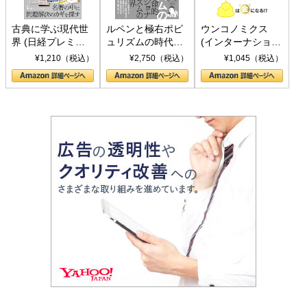
古典に学ぶ現代世
ルペンと極右ポピ
ウンコノミクス
界 (日経プレミア
ュリズムの時代：
(インターナショナ
シリーズ)
〈ヤヌス〉の二つ
ル新書)
¥1,210（税込）
¥2,750（税込）
¥1,045（税込）
の顔