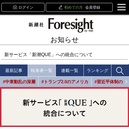
ログイン
初めての方
会員登録
お知らせ
新サービス「新潮QUE」への統合について
最新記事
執筆者一覧
連載一覧
ランキング
#中東動乱の深層
#トランプ2.0のアメリカ
#習近平体制の光