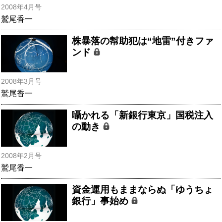
2008年4月号
鷲尾香一
株暴落の幇助犯は“地雷”付きファ
ンド
2008年3月号
鷲尾香一
囁かれる「新銀行東京」国税注入
の動き
2008年2月号
鷲尾香一
資金運用もままならぬ「ゆうちょ
銀行」事始め