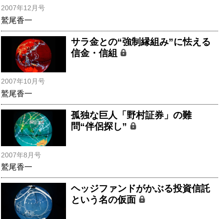
2007年12月号
鷲尾香一
サラ金との“強制縁組み”に怯える
信金・信組
2007年10月号
鷲尾香一
孤独な巨人「野村証券」の難
問“伴侶探し”
2007年8月号
鷲尾香一
ヘッジファンドがかぶる投資信託
という名の仮面