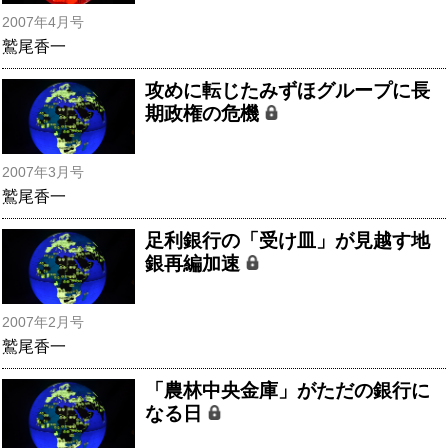
2007年4月号
鷲尾香一
攻めに転じたみずほグループに長
期政権の危機
2007年3月号
鷲尾香一
足利銀行の「受け皿」が見越す地
銀再編加速
2007年2月号
鷲尾香一
「農林中央金庫」がただの銀行に
なる日