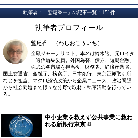
執筆者：「鷲尾香一」の記事一覧：151件
執筆者プロフィール
鷲尾香一（わしおこういち）
金融ジャーナリスト。本名は鈴木透。元ロイタ
ー通信編集委員。外国為替、債券、短期金融、
株式の各市場を担当後、財務省、経済産業省、
国土交通省、金融庁、検察庁、日本銀行、東京証券取引所
などを担当。マクロ経済政策から企業ニュース、政治問題
から社会問題まで様々な分野で取材・執筆活動を行ってい
る。
中小企業を救えず公共事業に救わ
れる新銀行東京