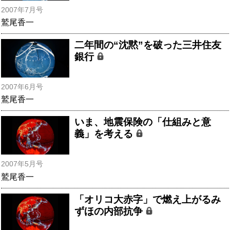
2007年7月号
鷲尾香一
二年間の“沈黙”を破った三井住友
銀行
2007年6月号
鷲尾香一
いま、地震保険の「仕組みと意
義」を考える
2007年5月号
鷲尾香一
「オリコ大赤字」で燃え上がるみ
ずほの内部抗争