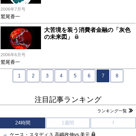
2006年7月号
鷲尾香一
大苦境を装う消費者金融の「灰色
の未来図」
2006年6月号
鷲尾香一
1
2
3
4
5
6
7
8
注目記事ランキング
ランキング一覧
24時間
1週間
f
ケース・スタディ３ 高嶋政伸vs.美元