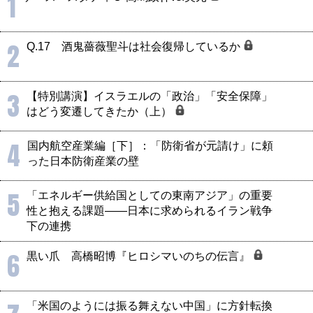
1
2
Q.17 酒鬼薔薇聖斗は社会復帰しているか
3
【特別講演】イスラエルの「政治」「安全保障」
はどう変遷してきたか（上）
4
国内航空産業編［下］：「防衛省が元請け」に頼
った日本防衛産業の壁
5
「エネルギー供給国としての東南アジア」の重要
性と抱える課題――日本に求められるイラン戦争
下の連携
6
黒い爪 高橋昭博『ヒロシマいのちの伝言』
「米国のようには振る舞えない中国」に方針転換