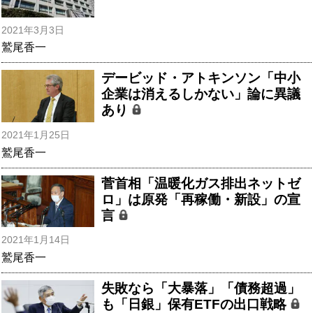
2021年3月3日
鷲尾香一
デービッド・アトキンソン「中小
企業は消えるしかない」論に異議
あり
2021年1月25日
鷲尾香一
菅首相「温暖化ガス排出ネットゼ
ロ」は原発「再稼働・新設」の宣
言
2021年1月14日
鷲尾香一
失敗なら「大暴落」「債務超過」
も「日銀」保有ETFの出口戦略