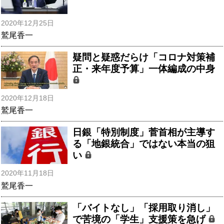
2020年12月25日
鷲尾香一
疑問と疑惑だらけ「コロナ対策補
正・来年度予算」一体編成の中身
2020年12月18日
鷲尾香一
日銀「特別制度」菅首相が主導す
る「地銀統合」ではない本当の狙
い
2020年11月18日
鷲尾香一
「バイトなし」「採用取り消し」
で苦境の「学生」支援策を急げ