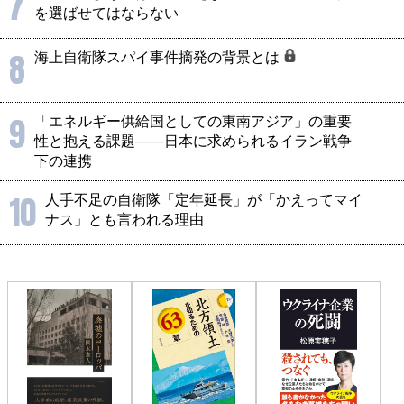
7
を選ばせてはならない
8
海上自衛隊スパイ事件摘発の背景とは
9
「エネルギー供給国としての東南アジア」の重要
性と抱える課題――日本に求められるイラン戦争
下の連携
10
人手不足の自衛隊「定年延長」が「かえってマイ
ナス」とも言われる理由