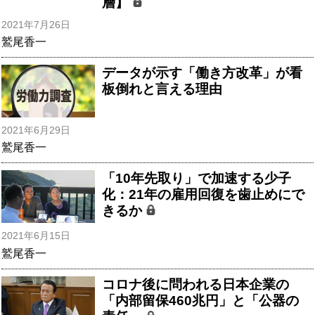
層】
2021年7月26日
鷲尾香一
データが示す「働き方改革」が看
板倒れと言える理由
2021年6月29日
鷲尾香一
「10年先取り」で加速する少子
化：21年の雇用回復を歯止めにで
きるか
2021年6月15日
鷲尾香一
コロナ後に問われる日本企業の
「内部留保460兆円」と「公器の