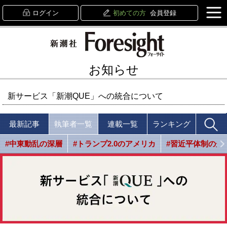
ログイン
初めての方
会員登録
お知らせ
新サービス「新潮QUE」への統合について
最新記事
執筆者一覧
連載一覧
ランキング
#中東動乱の深層
#トランプ2.0のアメリカ
#習近平体制の光