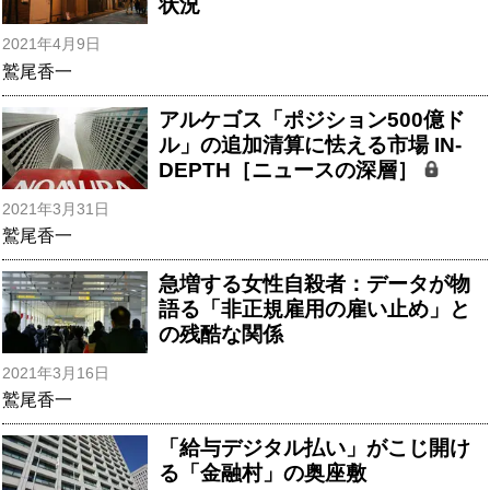
状況
2021年4月9日
鷲尾香一
アルケゴス「ポジション500億ド
ル」の追加清算に怯える市場 IN-
DEPTH［ニュースの深層］
2021年3月31日
鷲尾香一
急増する女性自殺者：データが物
語る「非正規雇用の雇い止め」と
の残酷な関係
2021年3月16日
鷲尾香一
「給与デジタル払い」がこじ開け
る「金融村」の奥座敷