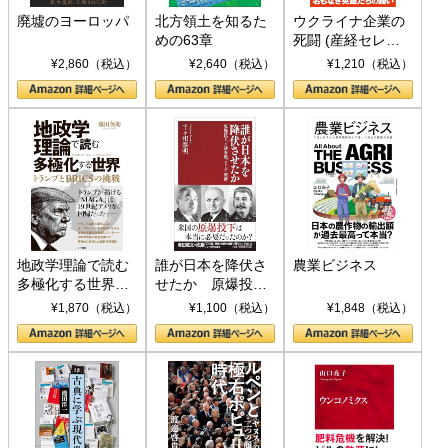
廃墟のヨーロッパ
北方領土を知るた
ウクライナ企業の
めの63章
死闘 (産経セレク
ト S 039)
¥2,860（税込）
¥2,640（税込）
¥1,210（税込）
地政学理論で読む
誰が日本を降伏さ
農業ビジネス
多極化する世界：
せたか 原爆投
トランプとBRICS
下、ソ連参戦、そ
¥1,870（税込）
¥1,100（税込）
¥1,848（税込）
の挑戦
して聖断 (PHP新
書)