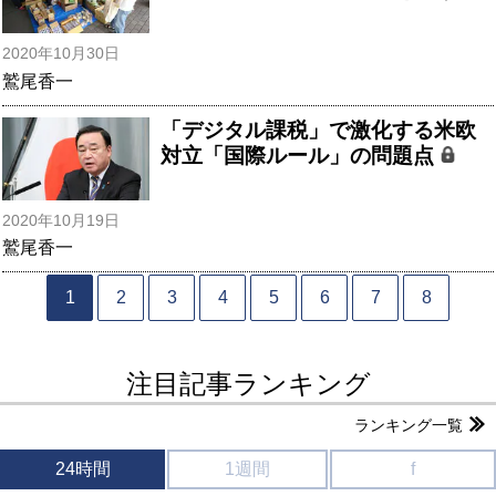
2020年10月30日
鷲尾香一
「デジタル課税」で激化する米欧
対立「国際ルール」の問題点
2020年10月19日
鷲尾香一
1
2
3
4
5
6
7
8
注目記事ランキング
ランキング一覧
24時間
1週間
f