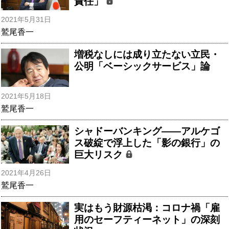
責任」
2021年5月31日
鷲尾香一
増税なしには成り立たない立民・
公明「ベーシックサービス」論
2021年5月18日
鷲尾香一
シャドーバンキング――アルケゴ
ス破綻で浮上した「影の銀行」の
巨大リスク
2021年4月26日
鷲尾香一
実はもう財源枯渇：コロナ禍「雇
用のセーフティーネット」の深刻