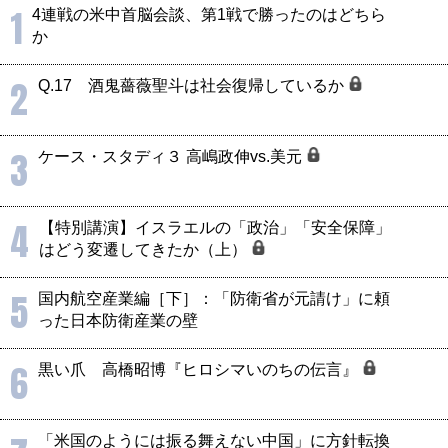
1
4連戦の米中首脳会談、第1戦で勝ったのはどちら
か
2
Q.17 酒鬼薔薇聖斗は社会復帰しているか
3
ケース・スタディ３ 高嶋政伸vs.美元
4
【特別講演】イスラエルの「政治」「安全保障」
はどう変遷してきたか（上）
5
国内航空産業編［下］：「防衛省が元請け」に頼
った日本防衛産業の壁
6
黒い爪 高橋昭博『ヒロシマいのちの伝言』
「米国のようには振る舞えない中国」に方針転換