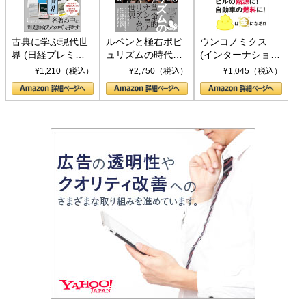
古典に学ぶ現代世
ルペンと極右ポピ
ウンコノミクス
界 (日経プレミア
ュリズムの時代：
(インターナショナ
シリーズ)
〈ヤヌス〉の二つ
ル新書)
¥1,210（税込）
¥2,750（税込）
¥1,045（税込）
の顔