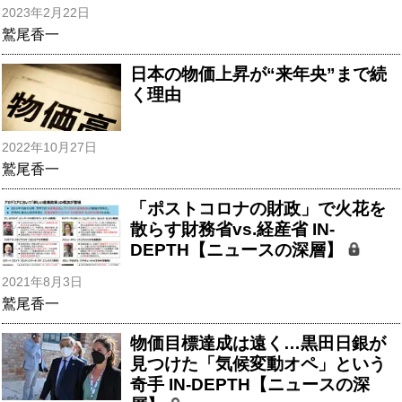
2023年2月22日
鷲尾香一
日本の物価上昇が“来年央”まで続
く理由
2022年10月27日
鷲尾香一
「ポストコロナの財政」で火花を
散らす財務省vs.経産省 IN-
DEPTH【ニュースの深層】
2021年8月3日
鷲尾香一
物価目標達成は遠く…黒田日銀が
見つけた「気候変動オペ」という
奇手 IN-DEPTH【ニュースの深