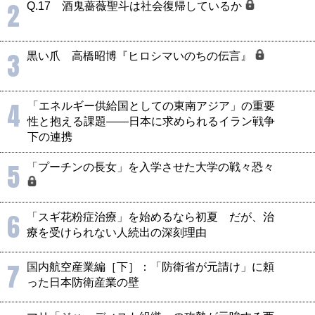
2
Q.17 酒鬼薔薇聖斗は社会復帰しているか
3
黒い爪 高橋昭博『ヒロシマいのちの伝言』
4
「エネルギー供給国としての東南アジア」の重要
性と抱える課題――日本に求められるイラン戦争
下の連携
5
「プーチンの長女」を入学させた大学の戦々恐々
6
「スギ花粉症治療」を始めるなら初夏 だが、治
療を受けられない人続出の深刻理由
7
国内航空産業編［下］：「防衛省が元請け」に頼
った日本防衛産業の壁