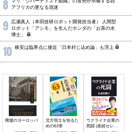
8
マリ「ジハーディスト組織」の攻勢が示唆する西
アフリカの更なる混迷
9
広瀬真人（本田技研ロボット開発担当者） 人間型
ロボット「アシモ」を生んだホンダの「お茶の水
博士」
10
株安は臨界点に接近「日本封じ込め論」も浮上
廃墟のヨーロッパ
北方領土を知るた
ウクライナ企業の
めの63章
死闘 (産経セレク
ト S 039)