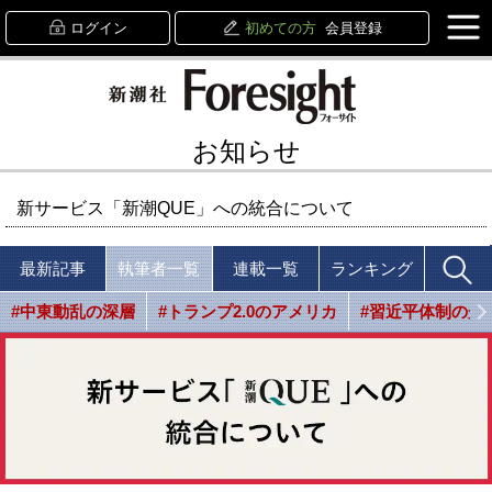
ログイン
初めての方
会員登録
お知らせ
新サービス「新潮QUE」への統合について
最新記事
執筆者一覧
連載一覧
ランキング
#中東動乱の深層
#トランプ2.0のアメリカ
#習近平体制の光