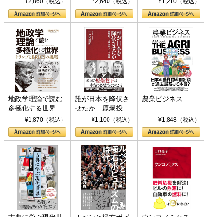
¥2,860（税込）
¥2,640（税込）
¥1,210（税込）
地政学理論で読む
誰が日本を降伏さ
農業ビジネス
多極化する世界：
せたか 原爆投
トランプとBRICS
下、ソ連参戦、そ
¥1,870（税込）
¥1,100（税込）
¥1,848（税込）
の挑戦
して聖断 (PHP新
書)
古典に学ぶ現代世
ルペンと極右ポピ
ウンコノミクス