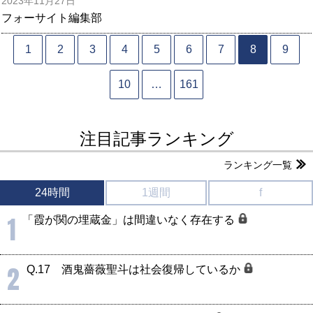
2023年11月27日
フォーサイト編集部
1
2
3
4
5
6
7
8
9
10
…
161
注目記事ランキング
ランキング一覧
24時間
1週間
f
1
「霞が関の埋蔵金」は間違いなく存在する
2
Q.17 酒鬼薔薇聖斗は社会復帰しているか