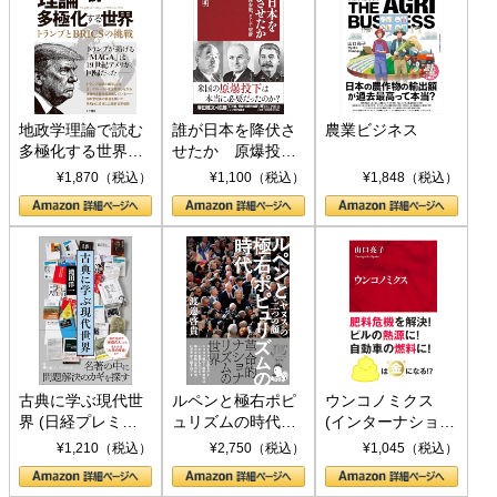
地政学理論で読む
誰が日本を降伏さ
農業ビジネス
多極化する世界：
せたか 原爆投
トランプとBRICS
下、ソ連参戦、そ
¥1,870（税込）
¥1,100（税込）
¥1,848（税込）
の挑戦
して聖断 (PHP新
書)
古典に学ぶ現代世
ルペンと極右ポピ
ウンコノミクス
界 (日経プレミア
ュリズムの時代：
(インターナショナ
シリーズ)
〈ヤヌス〉の二つ
ル新書)
¥1,210（税込）
¥2,750（税込）
¥1,045（税込）
の顔