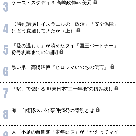
3
ケース・スタディ３ 高嶋政伸vs.美元
4
【特別講演】イスラエルの「政治」「安全保障」
はどう変遷してきたか（上）
5
「愛の温もり」が消えたタイ「国王パートナー」
称号剥奪までの1週間
6
黒い爪 高橋昭博『ヒロシマいのちの伝言』
7
「駅」で儲けるJR東日本“二十年後”の積み残し
8
海上自衛隊スパイ事件摘発の背景とは
人手不足の自衛隊「定年延長」が「かえってマイ