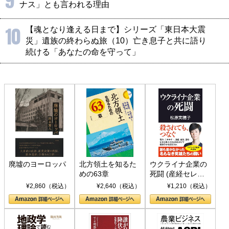
9
ナス」とも言われる理由
10
【魂となり逢える日まで】シリーズ「東日本大震
災」遺族の終わらぬ旅（10）亡き息子と共に語り
続ける「あなたの命を守って」
廃墟のヨーロッパ
北方領土を知るた
ウクライナ企業の
めの63章
死闘 (産経セレク
ト S 039)
¥2,860（税込）
¥2,640（税込）
¥1,210（税込）