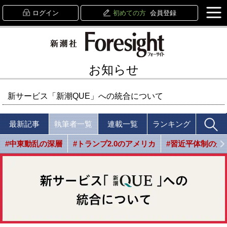
ログイン
初めての方
会員登録
お知らせ
新サービス「新潮QUE」への統合について
最新記事
執筆者一覧
連載一覧
ランキング
#中東動乱の深層
#トランプ2.0のアメリカ
#習近平体制の光