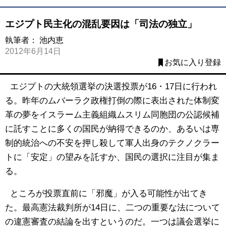
エジプト民主化の混乱要因は「司法の独立」
執筆者：
池内恵
2012年6月14日
お気に入り登録
エジプトの大統領選挙の決選投票が16・17日に行われ
る。昨年のムバーラク政権打倒の際に表出された体制変
革の夢をイスラーム主義組織ムスリム同胞団の公認候補
に託すことに多くの国民が納得できるのか、あるいは専
制的統治への不安を押し殺して軍人出身のテクノクラー
トに「安定」の望みを託すか、国民の選択に注目が集ま
る。
ところが投票直前に「邪魔」が入る可能性が出てき
た。最高憲法裁判所が14日に、二つの重要な法について
の違憲審査の結論を出すというのだ。一つは議会選挙に