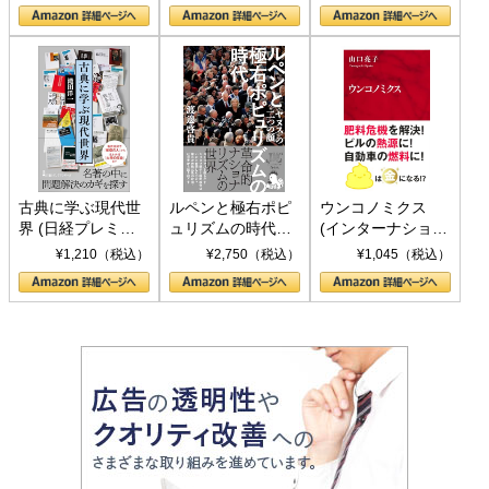
の挑戦
して聖断 (PHP新
書)
古典に学ぶ現代世
ルペンと極右ポピ
ウンコノミクス
界 (日経プレミア
ュリズムの時代：
(インターナショナ
シリーズ)
〈ヤヌス〉の二つ
ル新書)
¥1,210（税込）
¥2,750（税込）
¥1,045（税込）
の顔