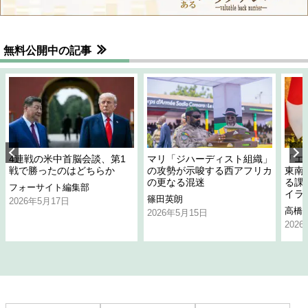
無料公開中の記事
4連戦の米中首脳会談、第1
マリ「ジハーディスト組織」
「エ
戦で勝ったのはどちらか
の攻勢が示唆する西アフリカ
東南
の更なる混迷
る課
フォーサイト編集部
イラ
篠田英朗
2026年5月17日
高橋
2026年5月15日
202