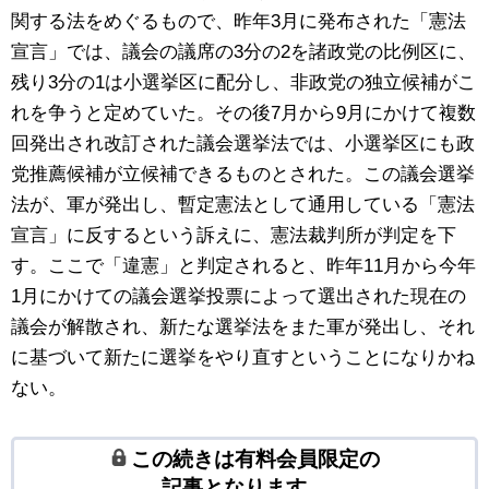
関する法をめぐるもので、昨年3月に発布された「憲法
宣言」では、議会の議席の3分の2を諸政党の比例区に、
残り3分の1は小選挙区に配分し、非政党の独立候補がこ
れを争うと定めていた。その後7月から9月にかけて複数
回発出され改訂された議会選挙法では、小選挙区にも政
党推薦候補が立候補できるものとされた。この議会選挙
法が、軍が発出し、暫定憲法として通用している「憲法
宣言」に反するという訴えに、憲法裁判所が判定を下
す。ここで「違憲」と判定されると、昨年11月から今年
1月にかけての議会選挙投票によって選出された現在の
議会が解散され、新たな選挙法をまた軍が発出し、それ
に基づいて新たに選挙をやり直すということになりかね
ない。
この続きは有料会員限定の
記事となります。