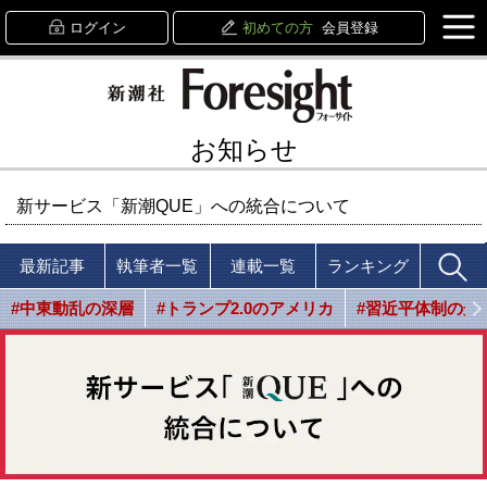
ログイン
初めての方
会員登録
お知らせ
新サービス「新潮QUE」への統合について
最新記事
執筆者一覧
連載一覧
ランキング
#中東動乱の深層
#トランプ2.0のアメリカ
#習近平体制の光