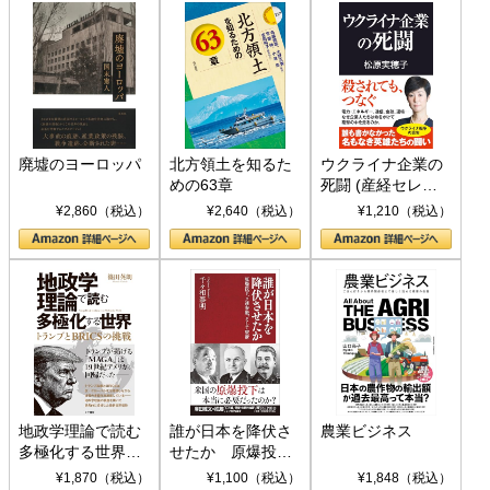
廃墟のヨーロッパ
北方領土を知るた
ウクライナ企業の
めの63章
死闘 (産経セレク
ト S 039)
¥2,860（税込）
¥2,640（税込）
¥1,210（税込）
地政学理論で読む
誰が日本を降伏さ
農業ビジネス
多極化する世界：
せたか 原爆投
トランプとBRICS
下、ソ連参戦、そ
¥1,870（税込）
¥1,100（税込）
¥1,848（税込）