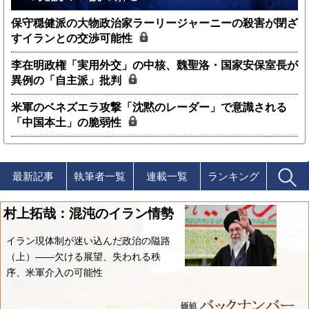
保守穏健派の大物政治家ラーリージャーニーの殺害が閉ざ
すイランとの交渉可能性
李在明政権「実用外交」の中核、魏聖洛・国家安保室長が
異例の「自主派」批判
米軍のベネズエラ攻撃「沈黙のレーダー」で意識される
「中国本土」の脆弱性
最新記事
執筆者一覧
連載一覧
ランキング
村上拓哉：混沌のイラン情勢
イラン現体制が迷い込んだ政治の隘路
（上）――欠ける展望、失われる秩
序、米軍介入の可能性