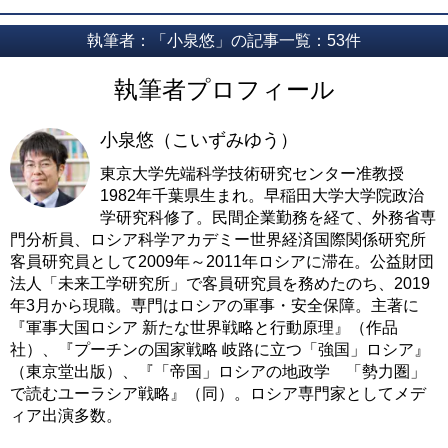
執筆者：「小泉悠」の記事一覧：53件
執筆者プロフィール
小泉悠（こいずみゆう）
東京大学先端科学技術研究センター准教授
1982年千葉県生まれ。早稲田大学大学院政治
学研究科修了。民間企業勤務を経て、外務省専
門分析員、ロシア科学アカデミー世界経済国際関係研究所
客員研究員として2009年～2011年ロシアに滞在。公益財団
法人「未来工学研究所」で客員研究員を務めたのち、2019
年3月から現職。専門はロシアの軍事・安全保障。主著に
『軍事大国ロシア 新たな世界戦略と行動原理』（作品
社）、『プーチンの国家戦略 岐路に立つ「強国」ロシア』
（東京堂出版）、『「帝国」ロシアの地政学 「勢力圏」
で読むユーラシア戦略』（同）。ロシア専門家としてメデ
ィア出演多数。