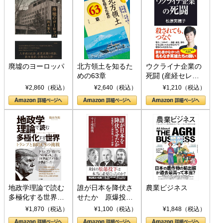
廃墟のヨーロッパ
北方領土を知るた
ウクライナ企業の
めの63章
死闘 (産経セレク
ト S 039)
¥2,860（税込）
¥2,640（税込）
¥1,210（税込）
地政学理論で読む
誰が日本を降伏さ
農業ビジネス
多極化する世界：
せたか 原爆投
トランプとBRICS
下、ソ連参戦、そ
¥1,870（税込）
¥1,100（税込）
¥1,848（税込）
の挑戦
して聖断 (PHP新