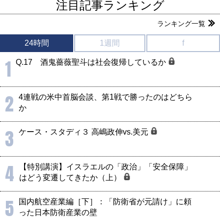
注目記事ランキング
ランキング一覧
24時間
1週間
f
1
Q.17 酒鬼薔薇聖斗は社会復帰しているか
2
4連戦の米中首脳会談、第1戦で勝ったのはどちら
か
3
ケース・スタディ３ 高嶋政伸vs.美元
4
【特別講演】イスラエルの「政治」「安全保障」
はどう変遷してきたか（上）
5
国内航空産業編［下］：「防衛省が元請け」に頼
った日本防衛産業の壁