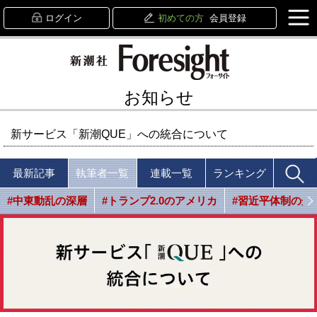
ログイン
初めての方
会員登録
お知らせ
新サービス「新潮QUE」への統合について
最新記事
執筆者一覧
連載一覧
ランキング
#中東動乱の深層
#トランプ2.0のアメリカ
#習近平体制の光