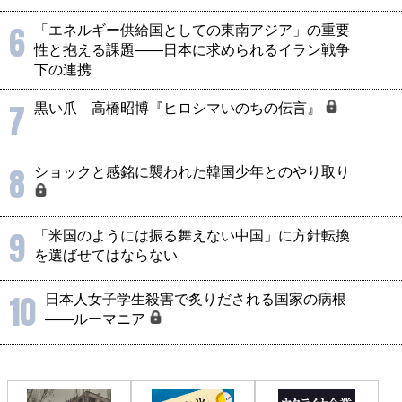
6
「エネルギー供給国としての東南アジア」の重要
性と抱える課題――日本に求められるイラン戦争
下の連携
7
黒い爪 高橋昭博『ヒロシマいのちの伝言』
8
ショックと感銘に襲われた韓国少年とのやり取り
9
「米国のようには振る舞えない中国」に方針転換
を選ばせてはならない
10
日本人女子学生殺害で炙りだされる国家の病根
――ルーマニア