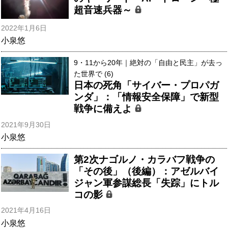
超音速兵器～
2022年1月6日
小泉悠
9・11から20年｜絶対の「自由と民主」が去っ
た世界で (6)
日本の死角「サイバー・プロパガ
ンダ」：「情報安全保障」で新型
戦争に備えよ
2021年9月30日
小泉悠
第2次ナゴルノ・カラバフ戦争の
「その後」（後編）：アゼルバイ
ジャン軍参謀総長「失踪」にトル
コの影
2021年4月16日
小泉悠