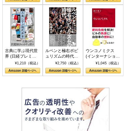
書)
古典に学ぶ現代世
ルペンと極右ポピ
ウンコノミクス
界 (日経プレミア
ュリズムの時代：
(インターナショナ
シリーズ)
〈ヤヌス〉の二つ
ル新書)
¥1,210（税込）
¥2,750（税込）
¥1,045（税込）
の顔