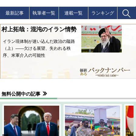
最新記事
執筆者一覧
連載一覧
ランキング
村上拓哉：混沌のイラン情勢
イラン現体制が迷い込んだ政治の隘路
（上）――欠ける展望、失われる秩
序、米軍介入の可能性
無料公開中の記事