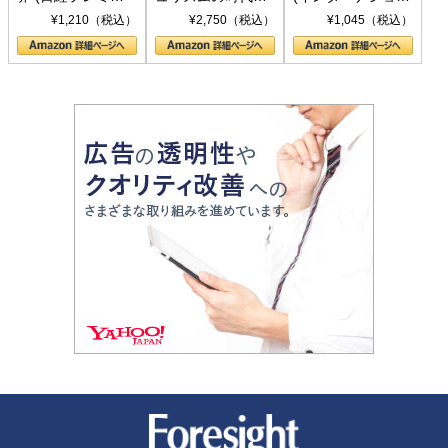
シリーズ)
〈ヤヌス〉の二つ
ル新書)
¥1,210（税込）
¥2,750（税込）
¥1,045（税込）
の顔
新潮社 Foresight