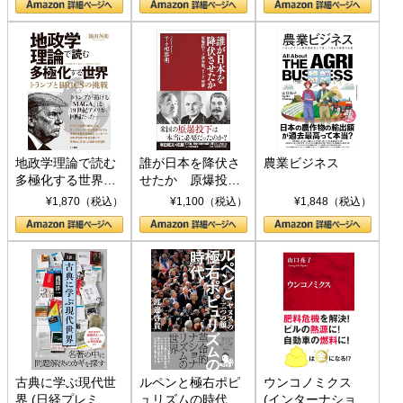
地政学理論で読む
誰が日本を降伏さ
農業ビジネス
多極化する世界：
せたか 原爆投
トランプとBRICS
下、ソ連参戦、そ
¥1,870（税込）
¥1,100（税込）
¥1,848（税込）
の挑戦
して聖断 (PHP新
書)
古典に学ぶ現代世
ルペンと極右ポピ
ウンコノミクス
界 (日経プレミア
ュリズムの時代：
(インターナショナ