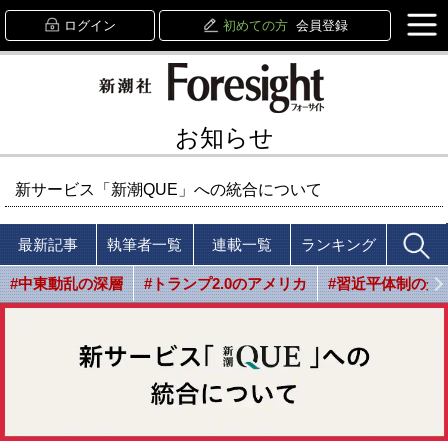
ログイン
初めての方
会員登録
お知らせ
新サービス「新潮QUE」への統合について
最新記事
執筆者一覧
連載一覧
ランキング
#中東動乱の深層
#トランプ2.0のアメリカ
#習近平体制の光