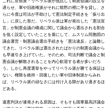
これに世俗派・リベラル派が抵抗して制憲会議の設立を
遅らせ、軍や旧政権派がそれに暗黙の裡に手を貸し、さ
らに今度は司法が手助けして憲法制定手続きを「振り出
し」に戻した形だ。リベラル派は軍が発出した「憲法宣
言」が制憲会議の構成に関して議会から選出される割合
を低く設定していたことを盾にして、ムスリム同胞団の
議会運営・制憲議会選出手続きを「憲法違反」と論難し
てきた。リベラル派は選出されたばかりの制憲会議から
も早速引き上げていた。そのため、司法判断で議会と制
憲会議が解散されることを内心歓迎する者が多いだろ
う。しかし再度選挙をやってリベラル派が勝てる保証は
ない。権限を維持・回復したい軍や旧体制派からみれ
ば、リベラル派の頑なさには付け入る隙があり過ぎるほ
どある。
違憲判決が連発される原因は、そもそも国軍最高評議会