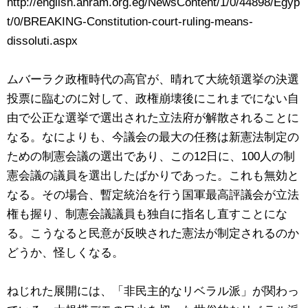
http://english.ahram.org.eg/NewsContent/1/0/44898/Egyp
t/0/BREAKING-Constitution-court-ruling-means-
dissoluti.aspx
ムバーラク政権時代の高官が、晴れて大統領選挙の決選
投票に臨むのに対して、政権崩壊後にこれまでにない自
由で公正な選挙で選出された立法府が解散されることに
なる。なによりも、今議会の最大の任務は新憲法制定の
ための制憲会議の選出であり、この12日に、100人の制
憲会議の議員を選出したばかりであった。これも無効と
なる。その場合、暫定統治を行う国軍最高評議会が立法
権も握り、制憲会議議員も独自に指名し直すことにな
る。こうなると民意が反映された憲法が制定されるのか
どうか、怪しくなる。
ねじれた展開には、「非民主的なリベラル派」が関わっ