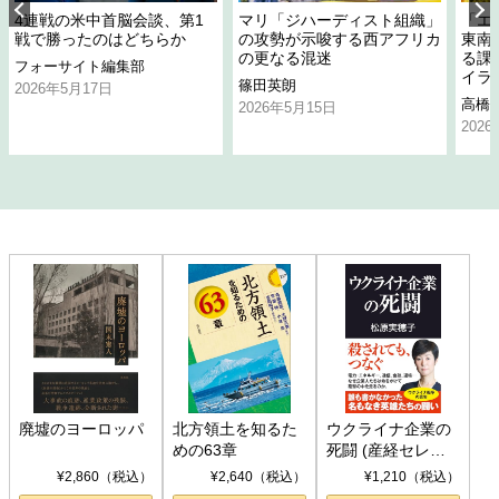
4連戦の米中首脳会談、第1
マリ「ジハーディスト組織」
「エ
戦で勝ったのはどちらか
の攻勢が示唆する西アフリカ
東南
の更なる混迷
る課
フォーサイト編集部
イラ
篠田英朗
2026年5月17日
高橋
2026年5月15日
202
廃墟のヨーロッパ
北方領土を知るた
ウクライナ企業の
めの63章
死闘 (産経セレク
ト S 039)
¥2,860（税込）
¥2,640（税込）
¥1,210（税込）