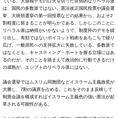
ている。大規模デモの口火を切った世俗的なリベラル派
は、国民の多数派ではない。憲法改正国民投票や議会選
挙、大統領選挙の第一回投票などの結果から、およそ2
割程度に留まることが明らかである。しかしこのことに
リベラル派は納得がいかないようで、制度外のデモを繰
り出し、有効ではないボイコット戦術をあちこちで繰り
広げ、一般庶民への支持拡大に失敗している。多数派で
はなくとも、キャスティング・ボートを握る立場にはあ
るのだが、そのことを踏まえて政治的に行動できるだけ
の成熟が、エジプトのリベラル派にはない。
議会選挙ではムスリム同胞団などイスラーム主義政党が
大勝し、7割の議席を占める。これをそのまま反映して
制憲会議を構成すればイスラーム主義色の強い憲法が起
草される可能性がある。