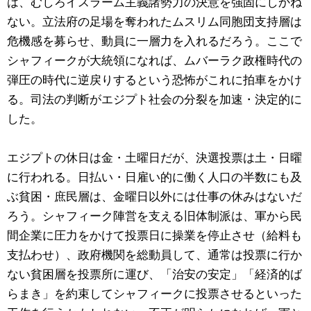
は、むしろイスラーム主義諸勢力の決意を強固にしかね
ない。立法府の足場を奪われたムスリム同胞団支持層は
危機感を募らせ、動員に一層力を入れるだろう。ここで
シャフィークが大統領になれば、ムバーラク政権時代の
弾圧の時代に逆戻りするという恐怖がこれに拍車をかけ
る。司法の判断がエジプト社会の分裂を加速・決定的に
した。
エジプトの休日は金・土曜日だが、決選投票は土・日曜
に行われる。日払い・日雇い的に働く人口の半数にも及
ぶ貧困・庶民層は、金曜日以外には仕事の休みはないだ
ろう。シャフィーク陣営を支える旧体制派は、軍から民
間企業に圧力をかけて投票日に操業を停止させ（給料も
支払わせ）、政府機関を総動員して、通常は投票に行か
ない貧困層を投票所に運び、「治安の安定」「経済的ば
らまき」を約束してシャフィークに投票させるといった