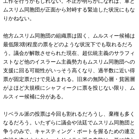
工作を行うかもしれない。不正が明らかになれば、軍と
ムスリム同胞団が正面から対峙する緊迫した状況にもな
りかねない。
他方ムスリム同胞団の組織票は固く、ムルスィー候補は
最低限3割程度の票をどのような状況下でも取れるだろ
う。議会が解散させられた現在、超伝統主義のサラフィ
ストなど他のイスラーム主義勢力もムスリム同胞団への
支援に回る可能性がいっそう高くなり、過半数に近い得
票が固定票だけで見込まれる。旧来の無関心層・貧困層
がよほど大規模にシャフィークに票を投じない限り、ム
ルスィー候補に分がある。
リベラル派の投票は今回も割れるだろうし、棄権も多く
なるだろう。いたずらに議会や法廷でムスリム同胞団と
争うのみで、キャスティング・ボートを握るための連立