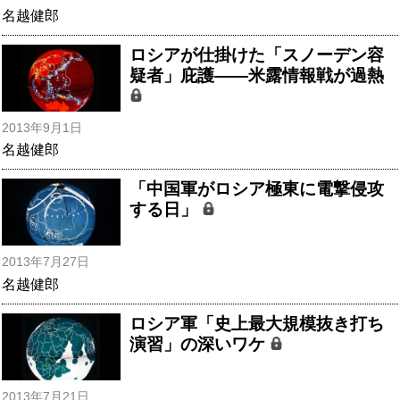
名越健郎
ロシアが仕掛けた「スノーデン容
疑者」庇護――米露情報戦が過熱
2013年9月1日
名越健郎
「中国軍がロシア極東に電撃侵攻
する日」
2013年7月27日
名越健郎
ロシア軍「史上最大規模抜き打ち
演習」の深いワケ
2013年7月21日