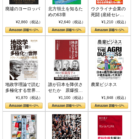
廃墟のヨーロッパ
北方領土を知るた
ウクライナ企業の
めの63章
死闘 (産経セレク
ト S 039)
¥2,860（税込）
¥2,640（税込）
¥1,210（税込）
地政学理論で読む
誰が日本を降伏さ
農業ビジネス
多極化する世界：
せたか 原爆投
トランプとBRICS
下、ソ連参戦、そ
¥1,870（税込）
¥1,100（税込）
¥1,848（税込）
の挑戦
して聖断 (PHP新
書)