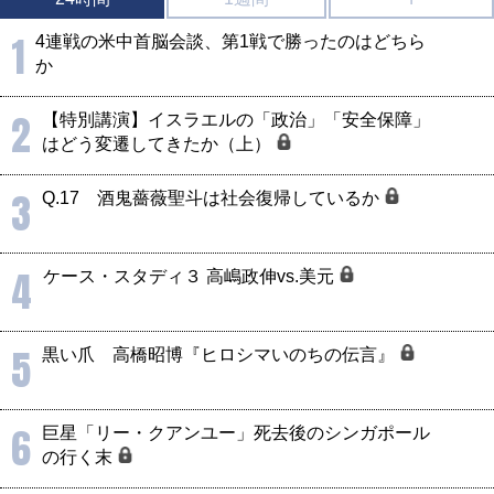
1
4連戦の米中首脳会談、第1戦で勝ったのはどちら
か
2
【特別講演】イスラエルの「政治」「安全保障」
はどう変遷してきたか（上）
3
Q.17 酒鬼薔薇聖斗は社会復帰しているか
4
ケース・スタディ３ 高嶋政伸vs.美元
5
黒い爪 高橋昭博『ヒロシマいのちの伝言』
6
巨星「リー・クアンユー」死去後のシンガポール
の行く末