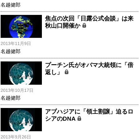
名越健郎
焦点の次回「日露公式会談」は来
秋山口開催か
2013年11月9日
名越健郎
プーチン氏がオバマ大統領に「倍
返し」
2013年10月17日
名越健郎
アブハジアに「領土割譲」迫るロ
シアのDNA
2013年9月26日