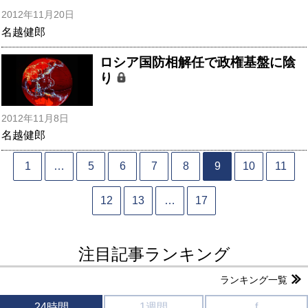
2012年11月20日
名越健郎
ロシア国防相解任で政権基盤に陰
り
2012年11月8日
名越健郎
1
…
5
6
7
8
9
10
11
12
13
…
17
注目記事ランキング
ランキング一覧
24時間
1週間
f