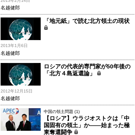
2013年2月14日
名越健郎
「地元紙」で読む北方領土の現状
2013年1月6日
名越健郎
ロシアの代表的専門家が50年後の
「北方４島返還論」
2012年12月15日
名越健郎
中国の領土問題 (1)
【ロシア】ウラジオストクは「中
国固有の領土」か――始まった極
東奪還闘争