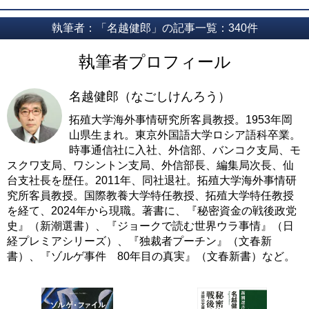
執筆者：「名越健郎」の記事一覧：340件
執筆者プロフィール
名越健郎（なごしけんろう）
拓殖大学海外事情研究所客員教授。1953年岡
山県生まれ。東京外国語大学ロシア語科卒業。
時事通信社に入社、外信部、バンコク支局、モ
スクワ支局、ワシントン支局、外信部長、編集局次長、仙
台支社長を歴任。2011年、同社退社。拓殖大学海外事情研
究所客員教授。国際教養大学特任教授、拓殖大学特任教授
を経て、2024年から現職。著書に、『秘密資金の戦後政党
史』（新潮選書）、『ジョークで読む世界ウラ事情』（日
経プレミアシリーズ）、『独裁者プーチン』（文春新
書）、『ゾルゲ事件 80年目の真実』（文春新書）など。