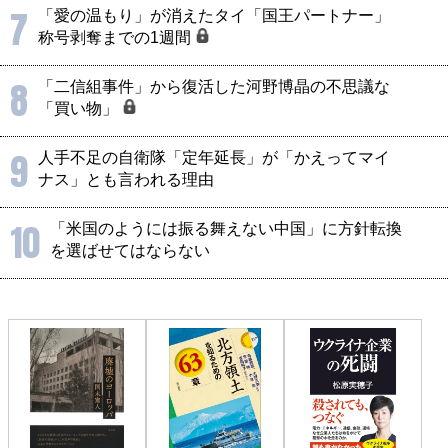
7
「愛の温もり」が消えたタイ「国王パートナー」
称号剥奪までの1週間
8
「二信組事件」から復活した河野博晶の不思議な
「買い物」
9
人手不足の自衛隊「定年延長」が「かえってマイ
ナス」とも言われる理由
10
「米国のようには振る舞えない中国」に方針転換
を選ばせてはならない