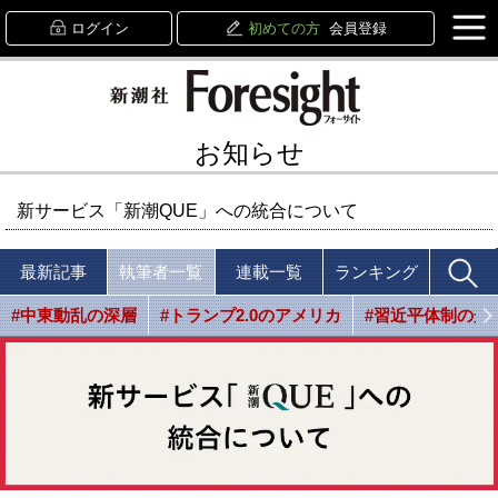
ログイン
初めての方
会員登録
お知らせ
新サービス「新潮QUE」への統合について
最新記事
執筆者一覧
連載一覧
ランキング
#中東動乱の深層
#トランプ2.0のアメリカ
#習近平体制の光