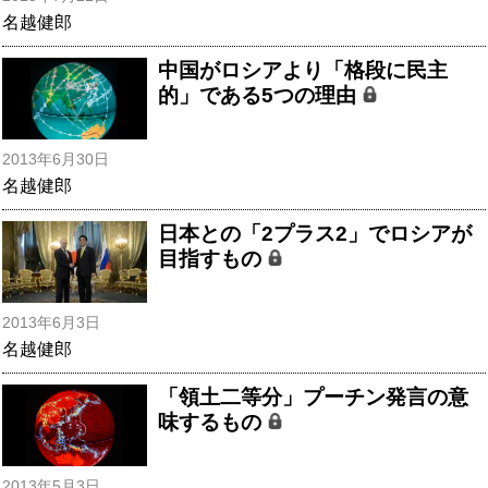
名越健郎
中国がロシアより「格段に民主
的」である5つの理由
2013年6月30日
名越健郎
日本との「2プラス2」でロシアが
目指すもの
2013年6月3日
名越健郎
「領土二等分」プーチン発言の意
味するもの
2013年5月3日