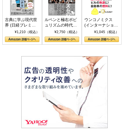
古典に学ぶ現代世
ルペンと極右ポピ
ウンコノミクス
界 (日経プレミア
ュリズムの時代：
(インターナショナ
シリーズ)
〈ヤヌス〉の二つ
ル新書)
¥1,210（税込）
¥2,750（税込）
¥1,045（税込）
の顔