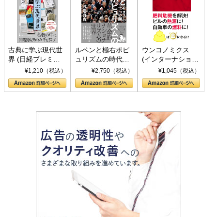
古典に学ぶ現代世
ルペンと極右ポピ
ウンコノミクス
界 (日経プレミア
ュリズムの時代：
(インターナショナ
シリーズ)
〈ヤヌス〉の二つ
ル新書)
¥1,210（税込）
¥2,750（税込）
¥1,045（税込）
の顔