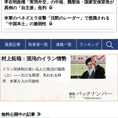
李在明政権「実用外交」の中核、魏聖洛・国家安保室長が
異例の「自主派」批判
米軍のベネズエラ攻撃「沈黙のレーダー」で意識される
「中国本土」の脆弱性
最新記事
執筆者一覧
連載一覧
ランキング
村上拓哉：混沌のイラン情勢
イラン現体制が迷い込んだ政治の隘路
（上）――欠ける展望、失われる秩
序、米軍介入の可能性
無料公開中の記事