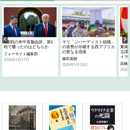
4連戦の米中首脳会談、第1
マリ「ジハーディスト組織」
「エ
戦で勝ったのはどちらか
の攻勢が示唆する西アフリカ
東南
の更なる混迷
る課
フォーサイト編集部
イラ
篠田英朗
2026年5月17日
高橋
2026年5月15日
202