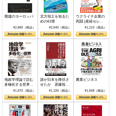
廃墟のヨーロッパ
北方領土を知るた
ウクライナ企業の
めの63章
死闘 (産経セレク
ト S 039)
¥2,860（税込）
¥2,640（税込）
¥1,210（税込）
地政学理論で読む
誰が日本を降伏さ
農業ビジネス
多極化する世界：
せたか 原爆投
トランプとBRICS
下、ソ連参戦、そ
¥1,870（税込）
¥1,100（税込）
¥1,848（税込）
の挑戦
して聖断 (PHP新
書)