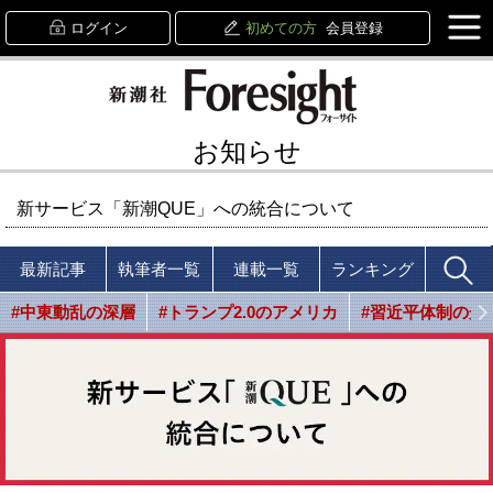
ログイン
初めての方
会員登録
お知らせ
新サービス「新潮QUE」への統合について
最新記事
執筆者一覧
連載一覧
ランキング
#中東動乱の深層
#トランプ2.0のアメリカ
#習近平体制の光