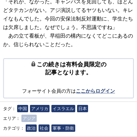
「それが、なかった。キャンパスを見回しても、ほとん
どタテカンがない。アジ演説してるヤツもいない。キレ
イなもんでした。今回の安保法制反対運動に、学生たち
は欠席しました。なぜでしょう。不思議ですね」
あの立て看板が、早稲田の構内になくてどこにあるの
か。信じられないことだった。
この続きは有料会員限定の
記事となります。
フォーサイト会員の方は
ここからログイン
タグ：
中国
アメリカ
イスラエル
日本
エリア：
アジア
カテゴリ：
政治
社会
軍事・防衛