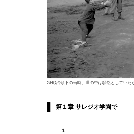
GHQ占領下の当時、世の中は騒然としていた
第１章 サレジオ学園で
１