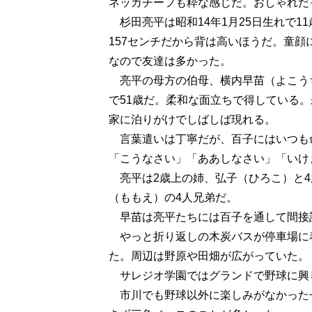
ネッカチーフも粋な感じだ。おしゃれだ
杉田亮平は昭和14年1月25日生れで1
157センチだから背は高いほうだ。童
なので友達は多かった。
亮平の母方の伯母、横内早苗（よこう
で51歳だ。柔和な面立ちで得している
家に泊りがけでしばしば現れる。
言葉遣いは丁寧だが、百子にはいつも
「こうなさい」「ああしなさい」「いけ
亮平は2歳上の姉、弘子（ひろこ）と4
（ももえ）の4人兄弟だ。
早苗は亮平たちには百子を通して間接
やっと折り返しの木炭バスが停車場に
た。周辺は野原や田畑が広がっていた。
サレジオ学園ではグランドで野球に興
市川でも野球以外に楽しみがなかった