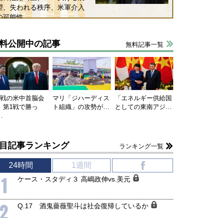
望、失われる秩序、米軍介入
の可能性
料公開中の記事
無料記事一覧
連戦の米中首脳会
マリ「ジハーディス
「エネルギー供給国
、第1戦で勝っ
ト組織」の攻勢が…
としての東南アジ…
…
目記事ランキング
ランキング一覧
24時間
1週間
f
1
ケース・スタディ３ 高嶋政伸vs.美元
2
Q.17 酒鬼薔薇聖斗は社会復帰しているか