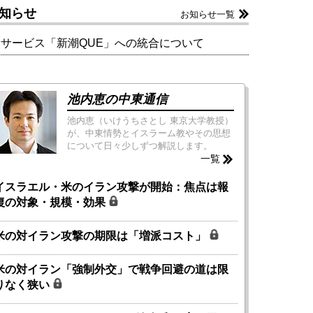
知らせ
お知らせ一覧
新サービス「新潮QUE」への統合について
池内恵の中東通信
池内恵（いけうちさとし 東京大学教授）
が、中東情勢とイスラーム教やその思想
について日々少しずつ解説します。
一覧
イスラエル・米のイラン攻撃が開始：焦点は報
復の対象・規模・効果
米の対イラン攻撃の期限は「増派コスト」
米の対イラン「強制外交」で戦争回避の道は限
りなく狭い