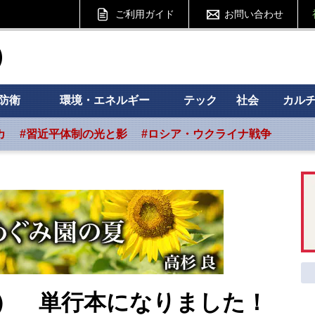
ご利用ガイド
お問い合わせ
ht フォーサイト
防衛
環境・エネルギー
テック
社会
カル
カ
#習近平体制の光と影
#ロシア・ウクライナ戦争
） 単行本になりました！