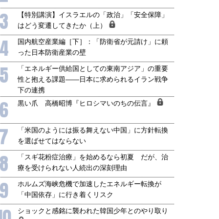
3
【特別講演】イスラエルの「政治」「安全保障」
はどう変遷してきたか（上）
4
国内航空産業編［下］：「防衛省が元請け」に頼
った日本防衛産業の壁
5
「エネルギー供給国としての東南アジア」の重要
性と抱える課題――日本に求められるイラン戦争
下の連携
6
黒い爪 高橋昭博『ヒロシマいのちの伝言』
7
「米国のようには振る舞えない中国」に方針転換
を選ばせてはならない
8
「スギ花粉症治療」を始めるなら初夏 だが、治
療を受けられない人続出の深刻理由
9
ホルムズ海峡危機で加速したエネルギー転換が
「中国依存」に行き着くリスク
10
ショックと感銘に襲われた韓国少年とのやり取り