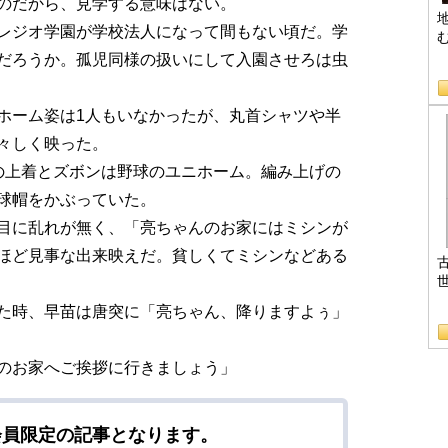
のだから、見学する意味はない。
レジオ学園が学校法人になって間もない頃だ。学
だろうか。孤児同様の扱いにして入園させろは虫
B
ホーム姿は1人もいなかったが、丸首シャツや半
々しく映った。
の上着とズボンは野球のユニホーム。編み上げの
球帽をかぶっていた。
目に乱れが無く、「亮ちゃんのお家にはミシンが
ほど見事な出来映えだ。貧しくてミシンなどある
た時、早苗は唐突に「亮ちゃん、降りますよぅ」
のお家へご挨拶に行きましょう」
会員限定の記事となります。