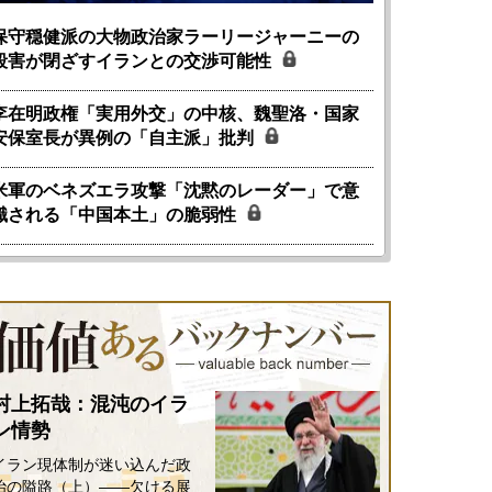
保守穏健派の大物政治家ラーリージャーニーの
殺害が閉ざすイランとの交渉可能性
李在明政権「実用外交」の中核、魏聖洛・国家
安保室長が異例の「自主派」批判
米軍のベネズエラ攻撃「沈黙のレーダー」で意
識される「中国本土」の脆弱性
村上拓哉：混沌のイラ
ン情勢
イラン現体制が迷い込んだ政
治の隘路（上）――欠ける展