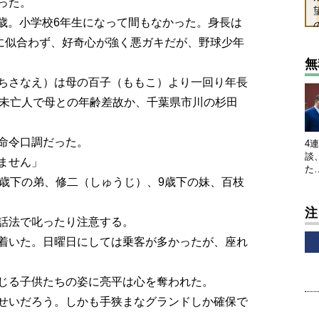
った。
1歳。小学校6年生になって間もなかった。身長は
顔に似合わず、好奇心が強く悪ガキだが、野球少年
無
ちさなえ）は母の百子（ももこ）より一回り年長
。未亡人で母との年齢差故か、千葉県市川の杉田
命令口調だった。
4
談
ません」
た
歳下の弟、修二（しゅうじ）、9歳下の妹、百枝
注
話法で叱ったり注意する。
着いた。日曜日にしては乗客が多かったが、座れ
じる子供たちの姿に亮平は心を奪われた。
せいだろう。しかも手狭まなグランドしか確保で