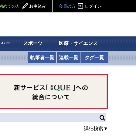
初めての方
お申込み
会員の方
ログイン
チャー
スポーツ
医療・サイエンス
執筆者一覧
連載一覧
タグ一覧
詳細検索▼