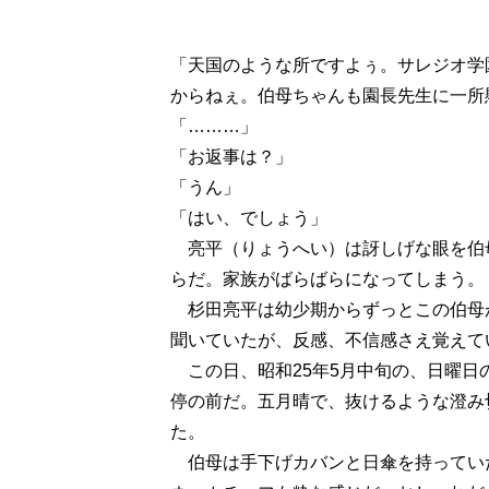
「天国のような所ですよぅ。サレジオ学
からねぇ。伯母ちゃんも園長先生に一所
「………」
「お返事は？」
「うん」
「はい、でしょう」
亮平（りょうへい）は訝しげな眼を伯
らだ。家族がばらばらになってしまう。
杉田亮平は幼少期からずっとこの伯母
聞いていたが、反感、不信感さえ覚えて
この日、昭和25年5月中旬の、日曜日
停の前だ。五月晴で、抜けるような澄み
た。
伯母は手下げカバンと日傘を持ってい