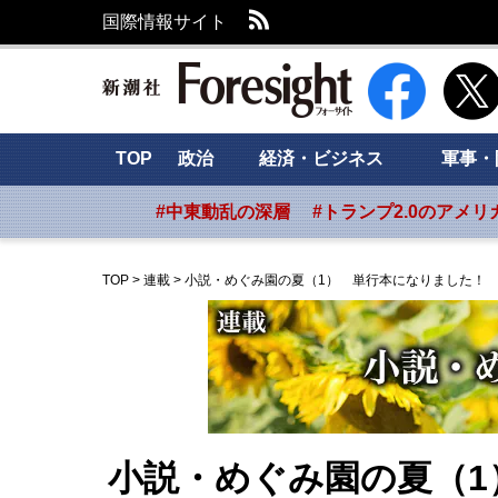
RSS
国際情報サイト
新潮社 Foresig
TOP
政治
経済・ビジネス
軍事・
#中東動乱の深層
#トランプ2.0のアメリ
TOP
>
連載
>
小説・めぐみ園の夏（1） 単行本になりました！
小説・めぐみ園の夏（1