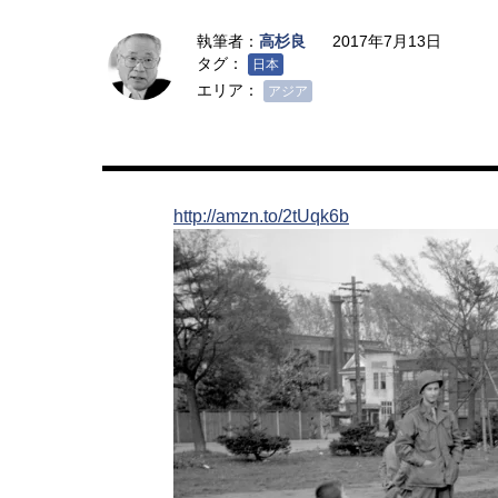
執筆者：
高杉良
2017年7月13日
タグ：
日本
エリア：
アジア
http://amzn.to/2tUqk6b