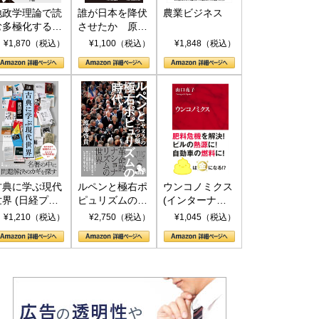
地政学理論で読
誰が日本を降伏
農業ビジネス
む多極化する世
させたか 原爆
界：トランプと
投下、ソ連参
¥1,870（税込）
¥1,100（税込）
¥1,848（税込）
RICSの挑戦
戦、そして聖断
(PHP新書)
古典に学ぶ現代
ルペンと極右ポ
ウンコノミクス
世界 (日経プレ
ピュリズムの時
(インターナシ
ミアシリーズ)
代：〈ヤヌス〉
ョナル新書)
¥1,210（税込）
¥2,750（税込）
¥1,045（税込）
の二つの顔