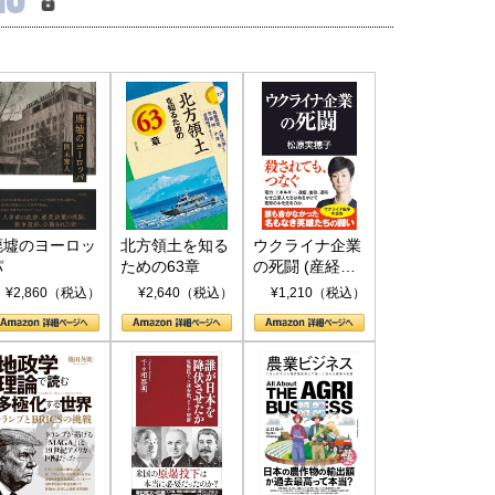
廃墟のヨーロッ
北方領土を知る
ウクライナ企業
パ
ための63章
の死闘 (産経セ
レクト S 039)
¥2,860（税込）
¥2,640（税込）
¥1,210（税込）