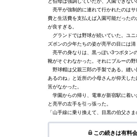
と伯母は強調していたが、入園できない
亮平が強制的に連れて行かれたのはサ
費と生活費を支払えば入園可能だったの
が良すぎる。
グランドでは野球が続いていた。ユニ
ズボンの少年たちの姿が亮平の目には清
亮平の身なりは、黒っぽい3つボタン
靴がそぐわなかった。それにブルーの野
野球帽は父親三郎の手製である。縫い
あるのね」と近所の小母さんが仰天した
筈がなかった。
学園からの帰り、電車が新宿駅に着い
と亮平の左手を引っ張った。
「山手線に乗り換えて、目黒の伯父さま
この続きは有料