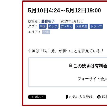
5月10日4:24～5月12日19:00
執筆者：
藤原朝子
2019年5月13日
タグ：
中国
ロシア
アメリカ
大統領選
トランプ
エリア：
北米
中国は「民主党」が勝つことを夢見ている！
この続きは有料
フォーサイト会
ポスト
お気に入り登録
印