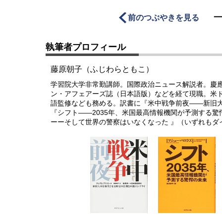
前のつぶやきを見る
執筆者プロフィール
藤原朝子（ふじわらともこ）
学習院大学非常勤講師。国際政治ニュース解説者。慶
ン・アフェアーズ誌（日本語版）などを経て現職。米
語監修なども務める。訳書に『米中戦争前夜――新旧
『シフト――2035年、米国最高情報機関が予測する
ーーそして世界の警察はいなくなった 』（いずれもダ