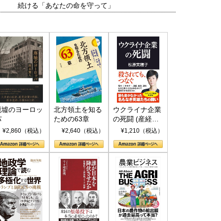
続ける「あなたの命を守って」
廃墟のヨーロッ
北方領土を知る
ウクライナ企業
パ
ための63章
の死闘 (産経セ
レクト S 039)
¥2,860（税込）
¥2,640（税込）
¥1,210（税込）