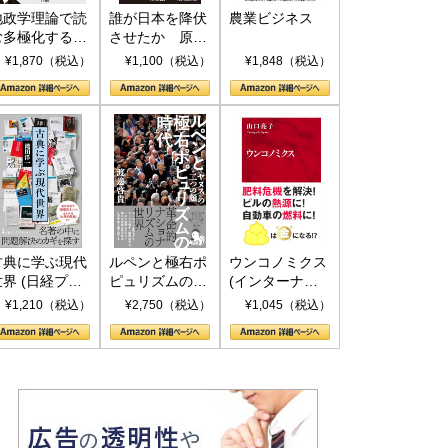
地政学理論で読
誰が日本を降伏
農業ビジネス
む多極化する世
させたか 原爆
界：トランプと
投下、ソ連参
¥1,870（税込）
¥1,100（税込）
¥1,848（税込）
RICSの挑戦
戦、そして聖断
(PHP新書)
古典に学ぶ現代
ルペンと極右ポ
ウンコノミクス
世界 (日経プレ
ピュリズムの時
(インターナシ
ミアシリーズ)
代：〈ヤヌス〉
ョナル新書)
¥1,210（税込）
¥2,750（税込）
¥1,045（税込）
の二つの顔