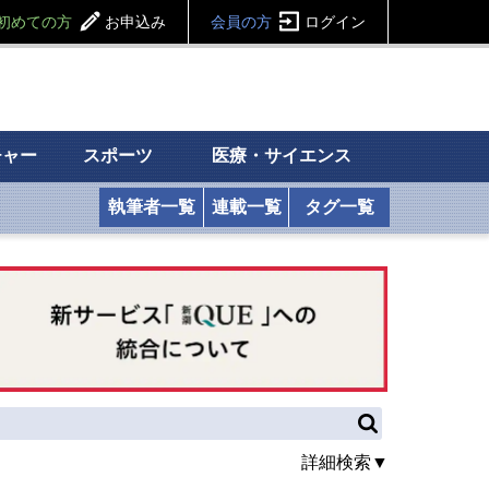
初めての方
お申込み
会員の方
ログイン
チャー
スポーツ
医療・サイエンス
執筆者一覧
連載一覧
タグ一覧
詳細検索▼