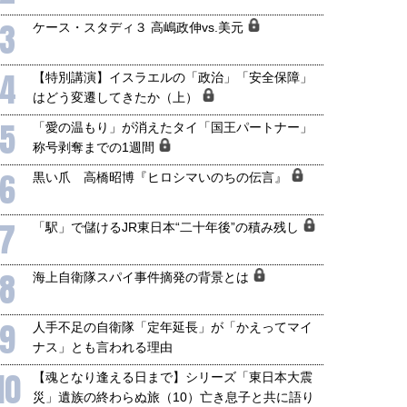
3
ケース・スタディ３ 高嶋政伸vs.美元
4
【特別講演】イスラエルの「政治」「安全保障」
はどう変遷してきたか（上）
5
「愛の温もり」が消えたタイ「国王パートナー」
称号剥奪までの1週間
6
黒い爪 高橋昭博『ヒロシマいのちの伝言』
7
「駅」で儲けるJR東日本“二十年後”の積み残し
8
海上自衛隊スパイ事件摘発の背景とは
9
人手不足の自衛隊「定年延長」が「かえってマイ
ナス」とも言われる理由
10
【魂となり逢える日まで】シリーズ「東日本大震
災」遺族の終わらぬ旅（10）亡き息子と共に語り