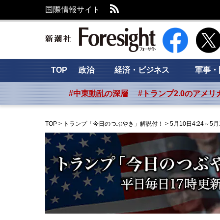
RSS
国際情報サイト
新潮社 Foresig
TOP
政治
経済・ビジネス
軍事・
#中東動乱の深層
#トランプ2.0のアメリ
TOP
>
トランプ「今日のつぶやき」解説付！
>
5月10日4:24～5月