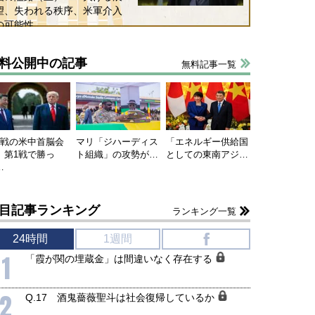
望、失われる秩序、米軍介入
の可能性
料公開中の記事
無料記事一覧
連戦の米中首脳会
マリ「ジハーディス
「エネルギー供給国
、第1戦で勝っ
ト組織」の攻勢が…
としての東南アジ…
…
目記事ランキング
ランキング一覧
24時間
1週間
f
1
「霞が関の埋蔵金」は間違いなく存在する
2
Q.17 酒鬼薔薇聖斗は社会復帰しているか