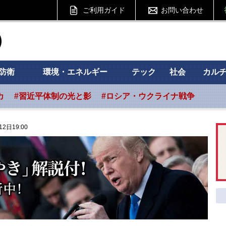
ご利用ガイド
お問い合わせ
ht フォーサイト
防衛
環境・エネルギー
テック
社会
カル
カ
#習近平体制の光と影
#ロシア・ウクライナ戦争
12日19:00