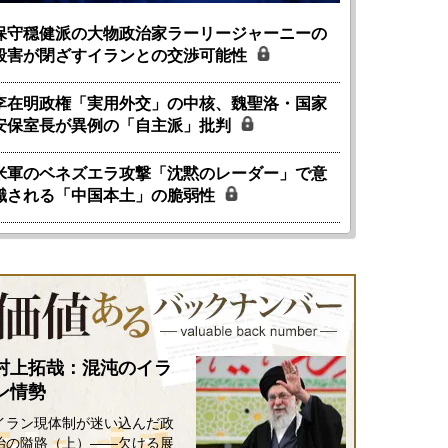
保守穏健派の大物政治家ラーリージャーニーの
殺害が閉ざすイランとの交渉可能性
李在明政権「実用外交」の中核、魏聖洛・国家
安保室長が異例の「自主派」批判
米軍のベネズエラ攻撃「沈黙のレーダー」で意
識される「中国本土」の脆弱性
村上拓哉：混沌のイラ
ン情勢
イラン現体制が迷い込んだ政
治の隘路（上）――欠ける展