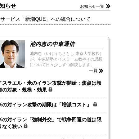
知らせ
お知らせ一覧
新サービス「新潮QUE」への統合について
池内恵の中東通信
池内恵（いけうちさとし 東京大学教授）
が、中東情勢とイスラーム教やその思想
について日々少しずつ解説します。
一覧
イスラエル・米のイラン攻撃が開始：焦点は報
復の対象・規模・効果
米の対イラン攻撃の期限は「増派コスト」
米の対イラン「強制外交」で戦争回避の道は限
りなく狭い