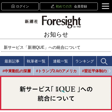
ログイン
初めての方
会員登録
お知らせ
新サービス「新潮QUE」への統合について
最新記事
執筆者一覧
連載一覧
ランキング
#中東動乱の深層
#トランプ2.0のアメリカ
#習近平体制の光