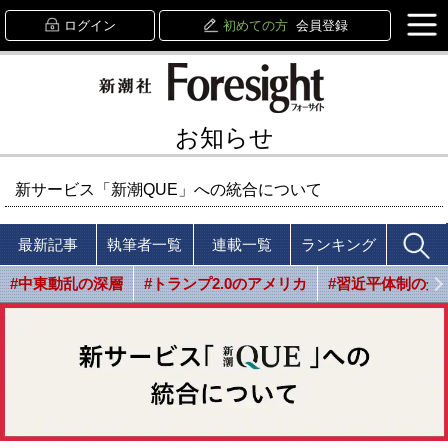
ログイン
初めての方
会員登録
お知らせ
新サービス「新潮QUE」への統合について
最新記事
執筆者一覧
連載一覧
ランキング
#中東動乱の深層
#トランプ2.0のアメリカ
#習近平体制の光