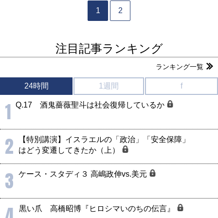
1
2
注目記事ランキング
ランキング一覧
24時間
1週間
f
1
Q.17 酒鬼薔薇聖斗は社会復帰しているか
2
【特別講演】イスラエルの「政治」「安全保障」
はどう変遷してきたか（上）
3
ケース・スタディ３ 高嶋政伸vs.美元
4
黒い爪 高橋昭博『ヒロシマいのちの伝言』