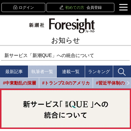
ログイン
初めての方
会員登録
お知らせ
新サービス「新潮QUE」への統合について
最新記事
執筆者一覧
連載一覧
ランキング
#中東動乱の深層
#トランプ2.0のアメリカ
#習近平体制の光