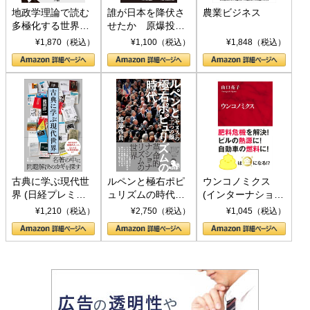
地政学理論で読む
誰が日本を降伏さ
農業ビジネス
多極化する世界：
せたか 原爆投
トランプとBRICS
下、ソ連参戦、そ
¥1,870（税込）
¥1,100（税込）
¥1,848（税込）
の挑戦
して聖断 (PHP新
書)
古典に学ぶ現代世
ルペンと極右ポピ
ウンコノミクス
界 (日経プレミア
ュリズムの時代：
(インターナショナ
シリーズ)
〈ヤヌス〉の二つ
ル新書)
¥1,210（税込）
¥2,750（税込）
¥1,045（税込）
の顔