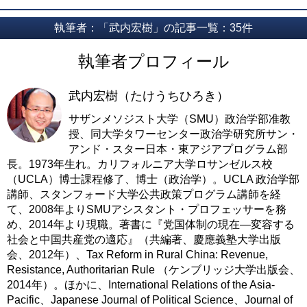
執筆者：「武内宏樹」の記事一覧：35件
執筆者プロフィール
武内宏樹（たけうちひろき）
サザンメソジスト大学（SMU）政治学部准教
授、同大学タワーセンター政治学研究所サン・
アンド・スター日本・東アジアプログラム部
長。1973年生れ。カリフォルニア大学ロサンゼルス校
（UCLA）博士課程修了、博士（政治学）。UCLA 政治学部
講師、スタンフォード大学公共政策プログラム講師を経
て、2008年よりSMUアシスタント・プロフェッサーを務
め、2014年より現職。著書に『党国体制の現在―変容する
社会と中国共産党の適応』（共編著、慶應義塾大学出版
会、2012年）、Tax Reform in Rural China: Revenue,
Resistance, Authoritarian Rule （ケンブリッジ大学出版会、
2014年）。ほかに、International Relations of the Asia-
Pacific、Japanese Journal of Political Science、Journal of