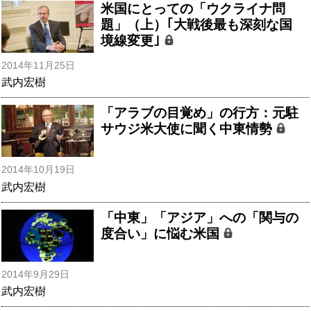
米国にとっての「ウクライナ問
題」（上）｢大戦後最も深刻な国
境線変更｣
2014年11月25日
武内宏樹
「アラブの目覚め」の行方：元駐
サウジ米大使に聞く中東情勢
2014年10月19日
武内宏樹
「中東」「アジア」への「関与の
度合い」に悩む米国
2014年9月29日
武内宏樹