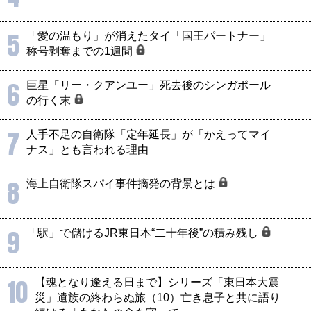
5
「愛の温もり」が消えたタイ「国王パートナー」
称号剥奪までの1週間
6
巨星「リー・クアンユー」死去後のシンガポール
の行く末
7
人手不足の自衛隊「定年延長」が「かえってマイ
ナス」とも言われる理由
8
海上自衛隊スパイ事件摘発の背景とは
9
「駅」で儲けるJR東日本“二十年後”の積み残し
10
【魂となり逢える日まで】シリーズ「東日本大震
災」遺族の終わらぬ旅（10）亡き息子と共に語り