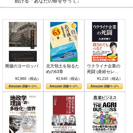
続ける「あなたの命を守って」
廃墟のヨーロッパ
北方領土を知るた
ウクライナ企業の
めの63章
死闘 (産経セレク
ト S 039)
¥2,860（税込）
¥2,640（税込）
¥1,210（税込）