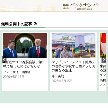
無料公開中の記事
4連戦の米中首脳会談、第1
マリ「ジハーディスト組織」
「エ
戦で勝ったのはどちらか
の攻勢が示唆する西アフリカ
東南
の更なる混迷
る課
フォーサイト編集部
イラ
篠田英朗
2026年5月17日
高橋
2026年5月15日
202