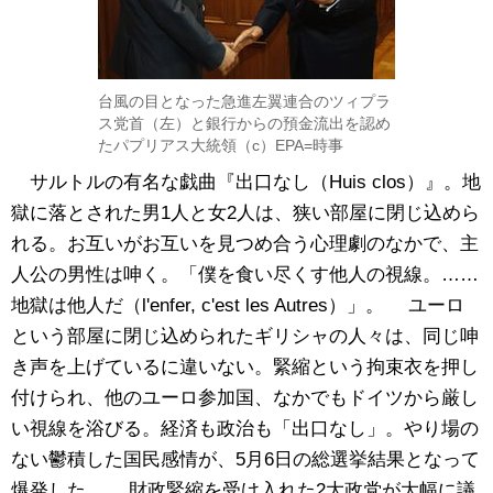
台風の目となった急進左翼連合のツィプラ
ス党首（左）と銀行からの預金流出を認め
たパプリアス大統領（c）EPA=時事
サルトルの有名な戯曲『出口なし（Huis clos）』。地
獄に落とされた男1人と女2人は、狭い部屋に閉じ込めら
れる。お互いがお互いを見つめ合う心理劇のなかで、主
人公の男性は呻く。「僕を食い尽くす他人の視線。……
地獄は他人だ（l'enfer, c'est les Autres）」。 ユーロ
という部屋に閉じ込められたギリシャの人々は、同じ呻
き声を上げているに違いない。緊縮という拘束衣を押し
付けられ、他のユーロ参加国、なかでもドイツから厳し
い視線を浴びる。経済も政治も「出口なし」。やり場の
ない鬱積した国民感情が、5月6日の総選挙結果となって
爆発した。 財政緊縮を受け入れた2大政党が大幅に議