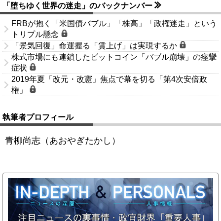
「堕ちゆく世界の迷走」のバックナンバー
FRBが抱く「米国債バブル」「株高」「政権迷走」という
トリプル懸念
「景気回復」命運握る「賃上げ」は実現するか
株式市場にも連鎖したビットコイン「バブル崩壊」の痙攣
症状
2019年夏「改元・改憲」焦点で幕を切る「第4次安倍政
権」
執筆者プロフィール
青柳尚志（あおやぎたかし）