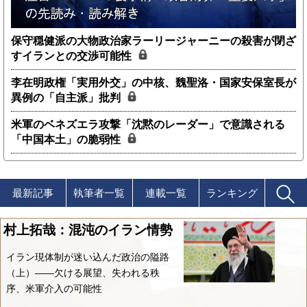
保守穏健派の大物政治家ラーリージャーニーの殺害が閉ざ
すイランとの交渉可能性
李在明政権「実用外交」の中核、魏聖洛・国家安保室長が
異例の「自主派」批判
米軍のベネズエラ攻撃「沈黙のレーダー」で意識される
「中国本土」の脆弱性
最新記事
執筆者一覧
連載一覧
ランキング
村上拓哉：混沌のイラン情勢
イラン現体制が迷い込んだ政治の隘路
（上）――欠ける展望、失われる秩
序、米軍介入の可能性