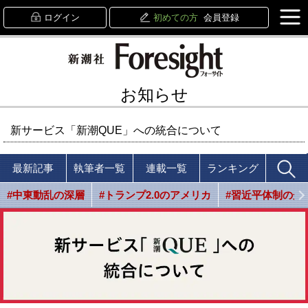
ログイン
初めての方
会員登録
お知らせ
新サービス「新潮QUE」への統合について
最新記事
執筆者一覧
連載一覧
ランキング
#中東動乱の深層
#トランプ2.0のアメリカ
#習近平体制の光