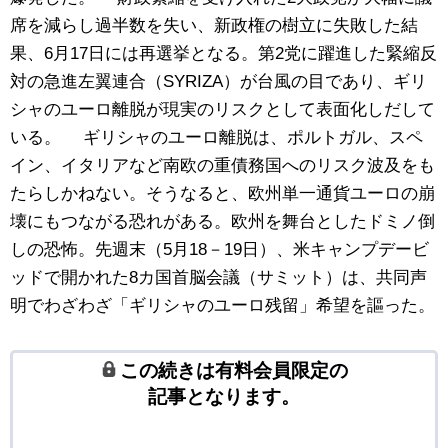
席を減らし過半数を失い、新政権の樹立に失敗した結
果、6月17日には再選挙となる。第2党に躍進した緊縮反
対の急進左翼連合（SYRIZA）が台風の目であり、ギリ
シャのユーロ離脱が現実のリスクとして表面化しだして
いる。 ギリシャのユーロ離脱は、ポルトガル、スペ
イン、イタリアなど南欧の重債務国へのリスク波及をも
たらしかねない。そうなると、欧州単一通貨ユーロの崩
壊にもつながる恐れがある。欧州を舞台としたドミノ倒
しの恐怖。先週末（5月18－19日）、米キャンプデービ
ッドで開かれた8カ国首脳会議（サミット）は、共同声
明でわざわざ「ギリシャのユーロ残留」希望を謳った。
この続きは有料会員限定の
記事となります。