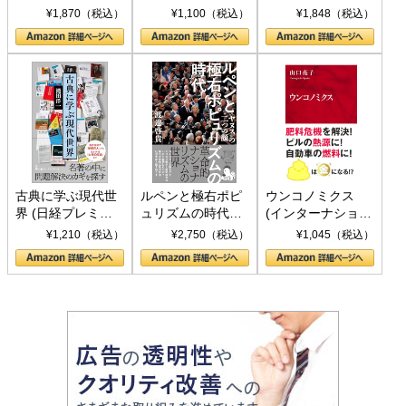
トランプとBRICS
下、ソ連参戦、そ
¥1,870（税込）
¥1,100（税込）
¥1,848（税込）
の挑戦
して聖断 (PHP新
書)
古典に学ぶ現代世
ルペンと極右ポピ
ウンコノミクス
界 (日経プレミア
ュリズムの時代：
(インターナショナ
シリーズ)
〈ヤヌス〉の二つ
ル新書)
¥1,210（税込）
¥2,750（税込）
¥1,045（税込）
の顔