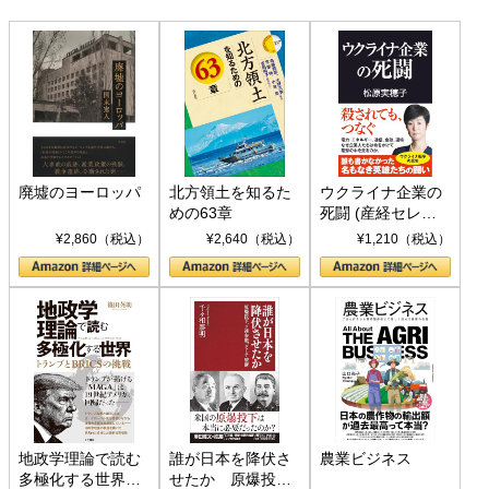
廃墟のヨーロッパ
北方領土を知るた
ウクライナ企業の
めの63章
死闘 (産経セレク
ト S 039)
¥2,860（税込）
¥2,640（税込）
¥1,210（税込）
地政学理論で読む
誰が日本を降伏さ
農業ビジネス
多極化する世界：
せたか 原爆投