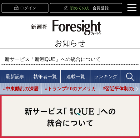
ログイン
初めての方
会員登録
お知らせ
新サービス「新潮QUE」への統合について
最新記事
執筆者一覧
連載一覧
ランキング
#中東動乱の深層
#トランプ2.0のアメリカ
#習近平体制の光