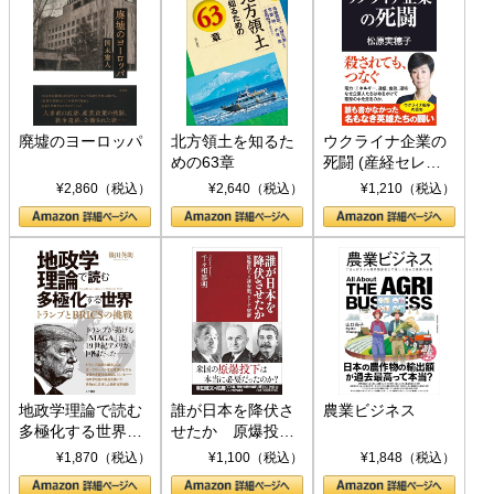
廃墟のヨーロッパ
北方領土を知るた
ウクライナ企業の
めの63章
死闘 (産経セレク
ト S 039)
¥2,860（税込）
¥2,640（税込）
¥1,210（税込）
地政学理論で読む
誰が日本を降伏さ
農業ビジネス
多極化する世界：
せたか 原爆投
トランプとBRICS
下、ソ連参戦、そ
¥1,870（税込）
¥1,100（税込）
¥1,848（税込）
の挑戦
して聖断 (PHP新