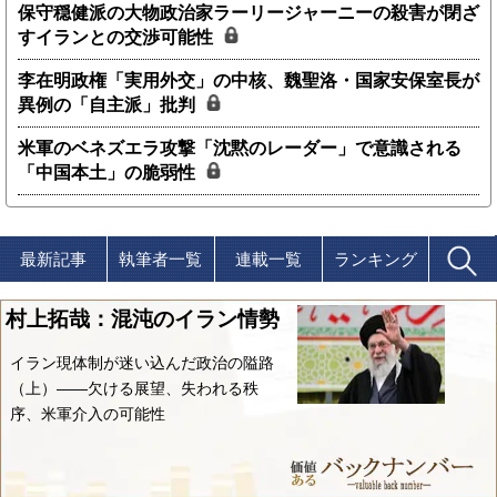
保守穏健派の大物政治家ラーリージャーニーの殺害が閉ざ
すイランとの交渉可能性
李在明政権「実用外交」の中核、魏聖洛・国家安保室長が
異例の「自主派」批判
米軍のベネズエラ攻撃「沈黙のレーダー」で意識される
「中国本土」の脆弱性
最新記事
執筆者一覧
連載一覧
ランキング
村上拓哉：混沌のイラン情勢
イラン現体制が迷い込んだ政治の隘路
（上）――欠ける展望、失われる秩
序、米軍介入の可能性