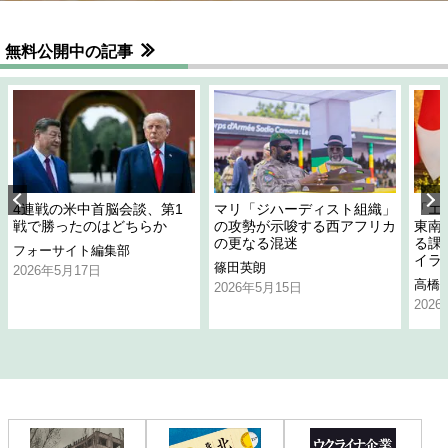
無料公開中の記事
4連戦の米中首脳会談、第1
マリ「ジハーディスト組織」
「エ
戦で勝ったのはどちらか
の攻勢が示唆する西アフリカ
東南
の更なる混迷
る課
フォーサイト編集部
イラ
篠田英朗
2026年5月17日
高橋
2026年5月15日
202