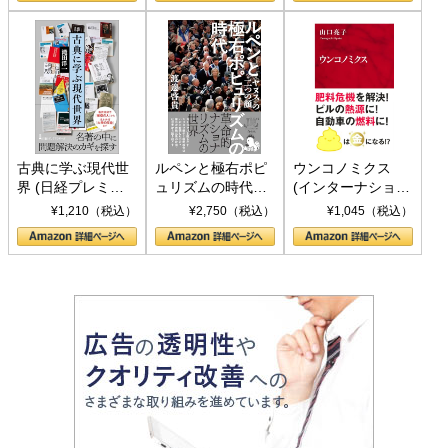
書)
古典に学ぶ現代世
ルペンと極右ポピ
ウンコノミクス
界 (日経プレミア
ュリズムの時代：
(インターナショナ
シリーズ)
〈ヤヌス〉の二つ
ル新書)
¥1,210（税込）
¥2,750（税込）
¥1,045（税込）
の顔