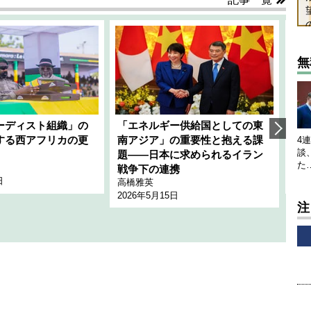
無
ーディスト組織」の
「エネルギー供給国としての東
韓
する西アフリカの更
南アジア」の重要性と抱える課
1
4
談
題――日本に求められるイラン
全
た
千々
戦争下の連携
日
202
高橋雅英
2026年5月15日
注