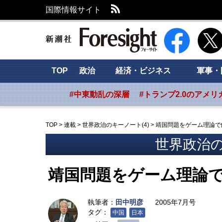
RSS
国際情報サイト
新潮社 Foresig
TOP
政治
経済・ビジネス
軍事・
#中東動乱の深層
#トランプ2.0のアメリ
TOP
>
連載
>
世界政治のキーノート(4)
>
靖国問題をゲーム理論で
世界政治の
靖国問題をゲーム理論
執筆者：
田中明彦
2005年7月号
タグ：
中国
日本