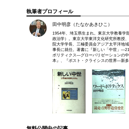
執筆者プロフィール
田中明彦（たなかあきひこ）
1954年、埼玉県生まれ。東京大学教養学
政治学）。東京大学東洋文化研究所教授、
院大学学長、三極委員会アジア太平洋地域議
事長に就任。著書に『新しい「中世」―2
ポリティクス―グローバリゼーションの中
本』、『ポスト・クライシスの世界―新多
無料公開中の記事