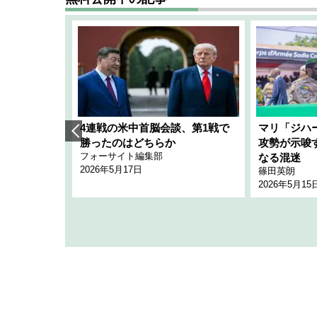
艦隊」構想
4連戦の米中首脳会談、第1戦で
マリ「ジハ
「空白」
勝ったのはどちらか
攻勢が示唆
フォーサイト編集部
のか
なる混迷
2026年5月17日
篠田英朗
2026年5月15