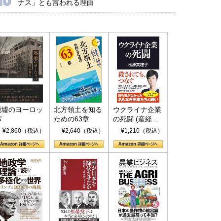
ナス」とも言われる理由
廃墟のヨーロッ
北方領土を知る
ウクライナ企業
パ
ための63章
の死闘 (産経セ
レクト S 039)
¥2,860（税込）
¥2,640（税込）
¥1,210（税込）