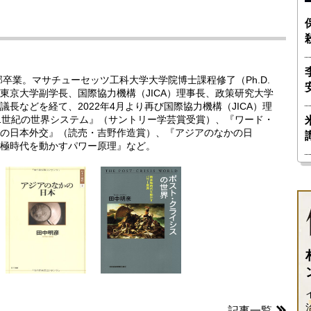
部卒業。マサチューセッツ工科大学大学院博士課程修了（Ph.D.
東京大学副学長、国際協力機構（JICA）理事長、政策研究大学
長などを経て、2022年4月より再び国際協力機構（JICA）理
1世紀の世界システム』（サントリー学芸賞受賞）、『ワード・
の日本外交』（読売・吉野作造賞）、『アジアのなかの日
極時代を動かすパワー原理』など。
記事一覧