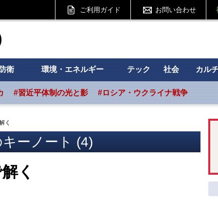
ご利用ガイド
お問い合わせ
ht フォーサイト
防衛
環境・エネルギー
テック
社会
カル
カ
#習近平体制の光と影
#ロシア・ウクライナ戦争
解く
キーノート (4)
で解く