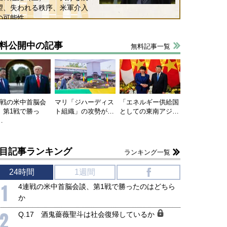
望、失われる秩序、米軍介入
の可能性
料公開中の記事
無料記事一覧
国にも理解してほしい「極東
ホルムズ海峡危機で加速したエ
905年体制」における日米韓安
ネルギー転換が「中国依存」に
連戦の米中首脳会
マリ「ジハーディス
「エネルギー供給国
、第1戦で勝っ
ト組織」の攻勢が…
としての東南アジ…
保障協力の意味
行き着くリスク
…
和泰明
小山堅
6年5月15日
2026年5月14日
目記事ランキング
ランキング一覧
24時間
1週間
f
1
4連戦の米中首脳会談、第1戦で勝ったのはどちら
か
2
Q.17 酒鬼薔薇聖斗は社会復帰しているか