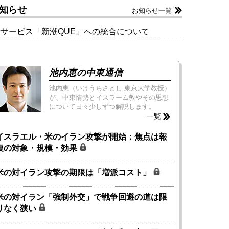
知らせ
お知らせ一覧
新サービス「新潮QUE」への統合について
池内恵の中東通信
池内恵（いけうちさとし 東京大学教授）
が、中東情勢とイスラーム教やその思想
について日々少しずつ解説します。
一覧
イスラエル・米のイラン攻撃が開始：焦点は報
復の対象・規模・効果
米の対イラン攻撃の期限は「増派コスト」
米の対イラン「強制外交」で戦争回避の道は限
りなく狭い