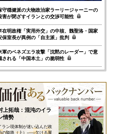
保守穏健派の大物政治家ラーリージャーニーの
殺害が閉ざすイランとの交渉可能性
李在明政権「実用外交」の中核、魏聖洛・国家
安保室長が異例の「自主派」批判
米軍のベネズエラ攻撃「沈黙のレーダー」で意
識される「中国本土」の脆弱性
村上拓哉：混沌のイラ
ン情勢
イラン現体制が迷い込んだ政
治の隘路（上）――欠ける展