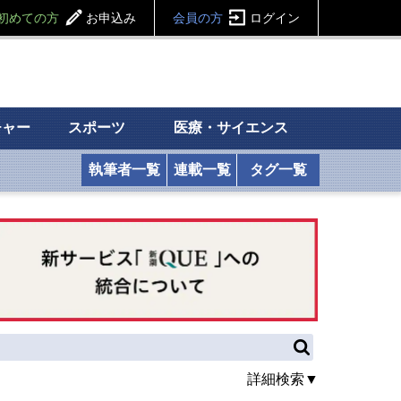
初めての方
お申込み
会員の方
ログイン
チャー
スポーツ
医療・サイエンス
執筆者一覧
連載一覧
タグ一覧
詳細検索▼