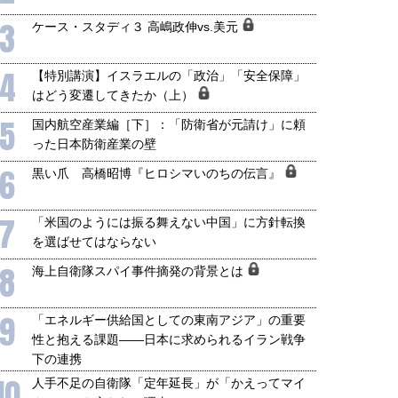
3
ケース・スタディ３ 高嶋政伸vs.美元
4
【特別講演】イスラエルの「政治」「安全保障」
はどう変遷してきたか（上）
5
国内航空産業編［下］：「防衛省が元請け」に頼
った日本防衛産業の壁
6
黒い爪 高橋昭博『ヒロシマいのちの伝言』
7
「米国のようには振る舞えない中国」に方針転換
を選ばせてはならない
8
海上自衛隊スパイ事件摘発の背景とは
9
「エネルギー供給国としての東南アジア」の重要
性と抱える課題――日本に求められるイラン戦争
下の連携
10
人手不足の自衛隊「定年延長」が「かえってマイ