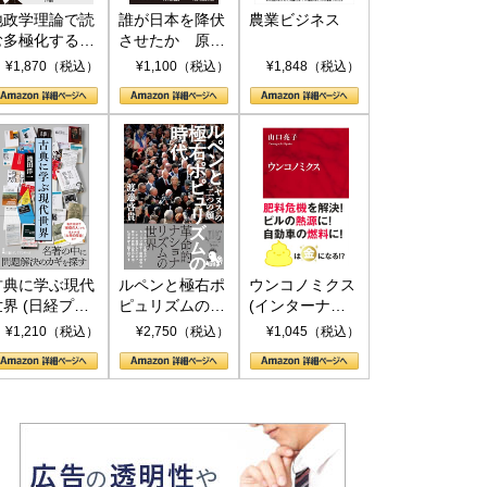
地政学理論で読
誰が日本を降伏
農業ビジネス
む多極化する世
させたか 原爆
界：トランプと
投下、ソ連参
¥1,870（税込）
¥1,100（税込）
¥1,848（税込）
RICSの挑戦
戦、そして聖断
(PHP新書)
古典に学ぶ現代
ルペンと極右ポ
ウンコノミクス
世界 (日経プレ
ピュリズムの時
(インターナシ
ミアシリーズ)
代：〈ヤヌス〉
ョナル新書)
¥1,210（税込）
¥2,750（税込）
¥1,045（税込）
の二つの顔