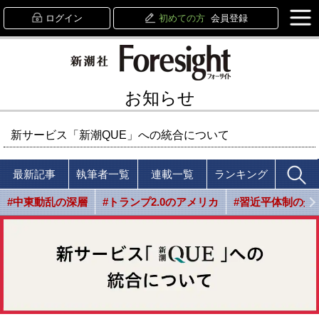
ログイン
初めての方
会員登録
お知らせ
新サービス「新潮QUE」への統合について
最新記事
執筆者一覧
連載一覧
ランキング
#中東動乱の深層
#トランプ2.0のアメリカ
#習近平体制の光