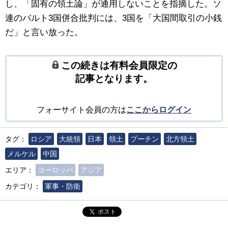
し、「固有の領土論」が通用しないことを指摘した。ソ
連のバルト3国併合批判には、3国を「大国間取引の小銭
だ」と言い放った。
この続きは有料会員限定の
記事となります。
フォーサイト会員の方は
ここからログイン
タグ：
ロシア
大統領
日本
領土
プーチン
北方領土
メルケル
中国
エリア：
ヨーロッパ
アジア
カテゴリ：
軍事・防衛
ポスト