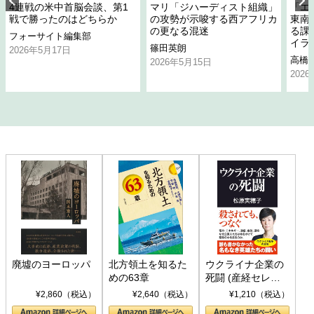
4連戦の米中首脳会談、第1
マリ「ジハーディスト組織」
「エ
戦で勝ったのはどちらか
の攻勢が示唆する西アフリカ
東南
の更なる混迷
る課
フォーサイト編集部
イラ
篠田英朗
2026年5月17日
高橋
2026年5月15日
202
廃墟のヨーロッパ
北方領土を知るた
ウクライナ企業の
めの63章
死闘 (産経セレク
ト S 039)
¥2,860（税込）
¥2,640（税込）
¥1,210（税込）