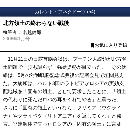
カレント・アネクドーツ (54)
北方領土の終わらない戦後
執筆者：
名越健郎
2006年1月号
お気に入り登録
11月21日の日露首脳会談は、プーチン大統領が北方領
土問題で一歩も譲らず、強硬姿勢が目立った。 その伏
線は、5月の対独戦勝記念式典後の記者会見で垣間見え
た。大統領は、バルト3国のラトビアがロシアの実効支
配地域を「固有の領土」として要求したことに、「領土
の代わりに死んだロバの耳をくれてやる」と罵った。
さらに「固有の領土というなら、クリミア（ウクライ
ナ）やクライペダ（リトアニア）を返してくれ」と発
言。ソ連解体で失ったロシアの「固有の領土」に言及