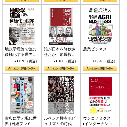
地政学理論で読む
誰が日本を降伏さ
農業ビジネス
多極化する世界：
せたか 原爆投
トランプとBRICS
下、ソ連参戦、そ
¥1,870（税込）
¥1,100（税込）
¥1,848（税込）
の挑戦
して聖断 (PHP新
書)
古典に学ぶ現代世
ルペンと極右ポピ
ウンコノミクス
界 (日経プレミア
ュリズムの時代：
(インターナショナ