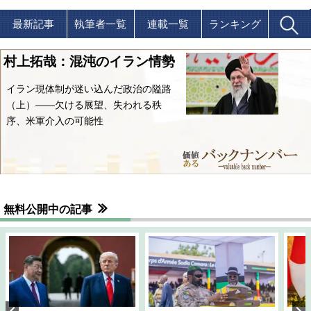
最新記事
執筆者一覧
連載一覧
ランキング
村上拓哉：混沌のイラン情勢
イラン現体制が迷い込んだ政治の隘路
（上）――欠ける展望、失われる秩
序、米軍介入の可能性
無料公開中の記事