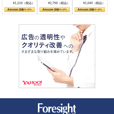
シリーズ)
〈ヤヌス〉の二つ
ル新書)
¥1,210（税込）
¥2,750（税込）
¥1,045（税込）
の顔
新潮社 Foresight