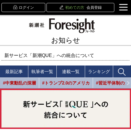
ログイン
初めての方
会員登録
お知らせ
新サービス「新潮QUE」への統合について
最新記事
執筆者一覧
連載一覧
ランキング
#中東動乱の深層
#トランプ2.0のアメリカ
#習近平体制の光