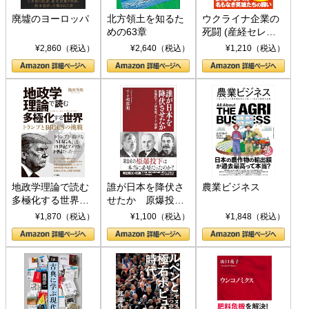
廃墟のヨーロッパ
北方領土を知るた
ウクライナ企業の
めの63章
死闘 (産経セレク
ト S 039)
¥2,860（税込）
¥2,640（税込）
¥1,210（税込）
地政学理論で読む
誰が日本を降伏さ
農業ビジネス
多極化する世界：
せたか 原爆投
トランプとBRICS
下、ソ連参戦、そ
¥1,870（税込）
¥1,100（税込）
¥1,848（税込）
の挑戦
して聖断 (PHP新
書)