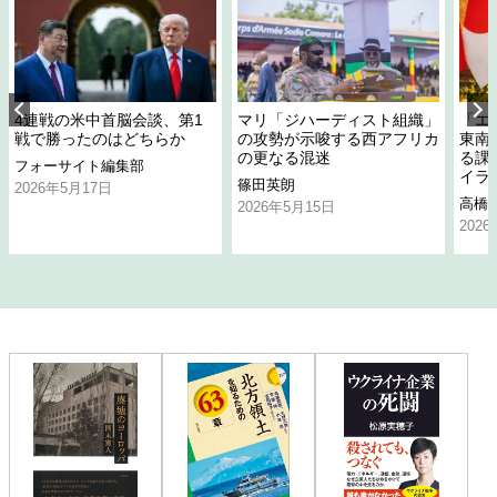
4連戦の米中首脳会談、第1
マリ「ジハーディスト組織」
「エ
戦で勝ったのはどちらか
の攻勢が示唆する西アフリカ
東南
の更なる混迷
る課
フォーサイト編集部
イラ
篠田英朗
2026年5月17日
高橋
2026年5月15日
202