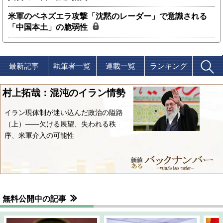
米軍のベネズエラ攻撃「沈黙のレーダー」で意識される
「中国本土」の脆弱性
最新記事
執筆者一覧
連載一覧
ランキング
村上拓哉：混沌のイラン情勢
イラン現体制が迷い込んだ政治の隘路
（上）――欠ける展望、失われる秩
序、米軍介入の可能性
無料公開中の記事