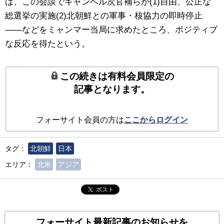
ば、この会談でキャンベル次官補らが(1)自由、公正な
総選挙の実施(2)北朝鮮との軍事・核協力の即時停止
――などをミャンマー当局に求めたところ、ポジティブ
な反応を得たという。
この続きは有料会員限定の
記事となります。
フォーサイト会員の方は
ここからログイン
タグ：
北朝鮮
日本
エリア：
北米
アジア
ポスト
フォーサイト最新記事のお知らせを