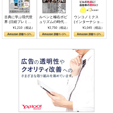
古典に学ぶ現代世
ルペンと極右ポピ
ウンコノミクス
界 (日経プレミア
ュリズムの時代：
(インターナショナ
シリーズ)
〈ヤヌス〉の二つ
ル新書)
¥1,210（税込）
¥2,750（税込）
¥1,045（税込）
の顔