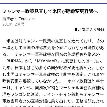
ミャンマー政策見直しで米国が呼称変更容認へ
執筆者：
Foresight
2010年2月号
お気に入り登録
米国は対ミャンマー政策の見直しを進めており、その
一環として同国の呼称変更を今春にも行なう可能性があ
る。 ミャンマー軍事政権が国名の英語呼称を従来の
「BURMA」から「MYANMAR」に変更したのは一九八
九年。日本をはじめ多くの国が呼称変更を認めた。しか
し米国はミャンマー軍事政権の正統性を否定、これまで
呼称変更を容認していなかった。 オバマ政権は昨年十
一月、キャンベル国務次官補とマーシェル国務次官補代
理をヤンゴンに派遣、テイン・セイン首相らミャンマー
軍政当局者との直接対話に乗り出した。国務省筋によれ