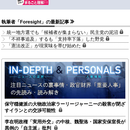
執筆者「Foresight」の最新記事
統一地方選でも「候補者が集まらない」民主党の泥沼
「不祥事追及」するも「支持率下落」した野党
「憲法改正」が現実味を帯び始めた
保守穏健派の大物政治家ラーリージャーニーの殺害が閉ざ
すイランとの交渉可能性
李在明政権「実用外交」の中核、魏聖洛・国家安保室長が
異例の「自主派」批判