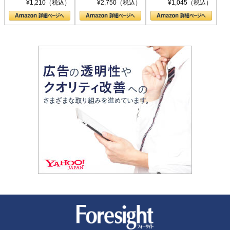
シリーズ)
〈ヤヌス〉の二つ
ル新書)
¥1,210（税込）
¥2,750（税込）
¥1,045（税込）
の顔
新潮社 Foresight