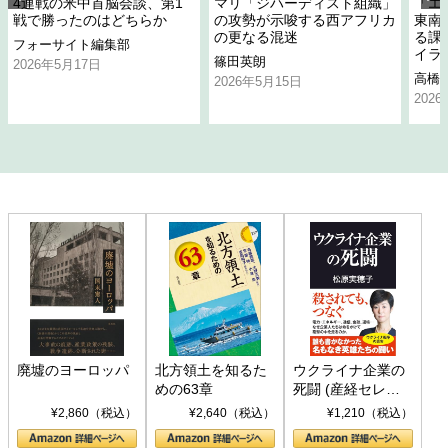
4連戦の米中首脳会談、第1
マリ「ジハーディスト組織」
「エ
戦で勝ったのはどちらか
の攻勢が示唆する西アフリカ
東南
の更なる混迷
る課
フォーサイト編集部
イラ
篠田英朗
2026年5月17日
高橋
2026年5月15日
202
廃墟のヨーロッパ
北方領土を知るた
ウクライナ企業の
めの63章
死闘 (産経セレク
ト S 039)
¥2,860（税込）
¥2,640（税込）
¥1,210（税込）