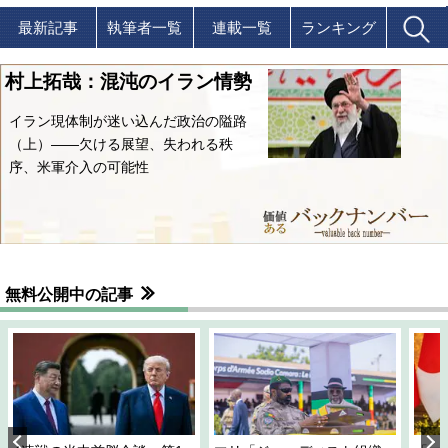
最新記事
執筆者一覧
連載一覧
ランキング
村上拓哉：混沌のイラン情勢
イラン現体制が迷い込んだ政治の隘路
（上）――欠ける展望、失われる秩
序、米軍介入の可能性
無料公開中の記事