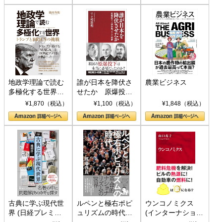
地政学理論で読む
誰が日本を降伏さ
農業ビジネス
多極化する世界：
せたか 原爆投
トランプとBRICS
下、ソ連参戦、そ
¥1,870（税込）
¥1,100（税込）
¥1,848（税込）
の挑戦
して聖断 (PHP新
書)
古典に学ぶ現代世
ルペンと極右ポピ
ウンコノミクス
界 (日経プレミア
ュリズムの時代：
(インターナショナ