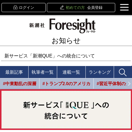
ログイン
初めての方
会員登録
お知らせ
新サービス「新潮QUE」への統合について
最新記事
執筆者一覧
連載一覧
ランキング
#中東動乱の深層
#トランプ2.0のアメリカ
#習近平体制の光