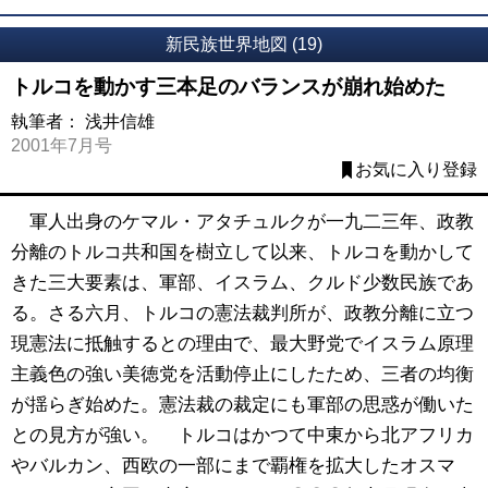
新民族世界地図 (19)
トルコを動かす三本足のバランスが崩れ始めた
執筆者：
浅井信雄
2001年7月号
お気に入り登録
軍人出身のケマル・アタチュルクが一九二三年、政教
分離のトルコ共和国を樹立して以来、トルコを動かして
きた三大要素は、軍部、イスラム、クルド少数民族であ
る。さる六月、トルコの憲法裁判所が、政教分離に立つ
現憲法に抵触するとの理由で、最大野党でイスラム原理
主義色の強い美徳党を活動停止にしたため、三者の均衡
が揺らぎ始めた。憲法裁の裁定にも軍部の思惑が働いた
との見方が強い。 トルコはかつて中東から北アフリカ
やバルカン、西欧の一部にまで覇権を拡大したオスマ