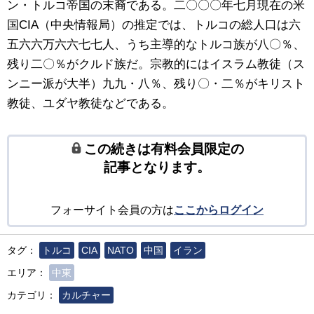
ン・トルコ帝国の末裔である。二〇〇〇年七月現在の米
国CIA（中央情報局）の推定では、トルコの総人口は六
五六六万六六七七人、うち主導的なトルコ族が八〇％、
残り二〇％がクルド族だ。宗教的にはイスラム教徒（ス
ンニー派が大半）九九・八％、残り〇・二％がキリスト
教徒、ユダヤ教徒などである。
この続きは有料会員限定の
記事となります。
フォーサイト会員の方は
ここからログイン
タグ：
トルコ
CIA
NATO
中国
イラン
エリア：
中東
カテゴリ：
カルチャー