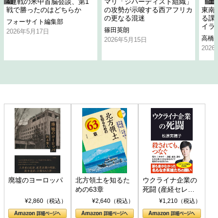
4連戦の米中首脳会談、第1
マリ「ジハーディスト組織」
「エ
戦で勝ったのはどちらか
の攻勢が示唆する西アフリカ
東南
の更なる混迷
る課
フォーサイト編集部
イラ
篠田英朗
2026年5月17日
高橋
2026年5月15日
202
廃墟のヨーロッパ
北方領土を知るた
ウクライナ企業の
めの63章
死闘 (産経セレク
ト S 039)
¥2,860（税込）
¥2,640（税込）
¥1,210（税込）