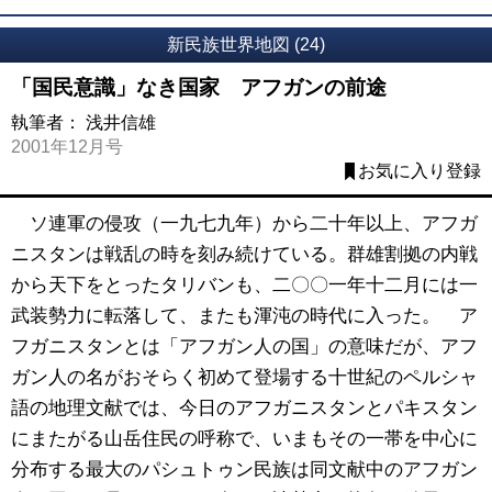
新民族世界地図 (24)
「国民意識」なき国家 アフガンの前途
執筆者：
浅井信雄
2001年12月号
お気に入り登録
ソ連軍の侵攻（一九七九年）から二十年以上、アフガ
ニスタンは戦乱の時を刻み続けている。群雄割拠の内戦
から天下をとったタリバンも、二〇〇一年十二月には一
武装勢力に転落して、またも渾沌の時代に入った。 ア
フガニスタンとは「アフガン人の国」の意味だが、アフ
ガン人の名がおそらく初めて登場する十世紀のペルシャ
語の地理文献では、今日のアフガニスタンとパキスタン
にまたがる山岳住民の呼称で、いまもその一帯を中心に
分布する最大のパシュトゥン民族は同文献中のアフガン