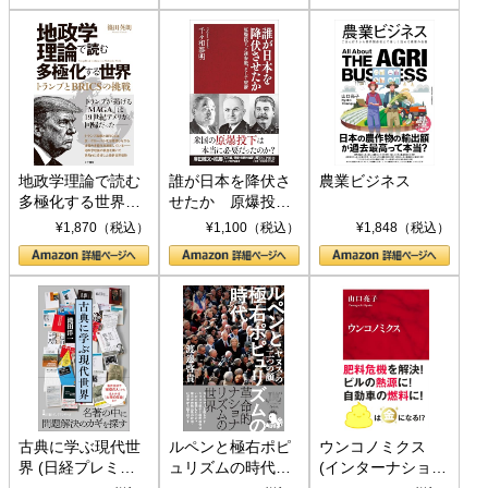
地政学理論で読む
誰が日本を降伏さ
農業ビジネス
多極化する世界：
せたか 原爆投
トランプとBRICS
下、ソ連参戦、そ
¥1,870（税込）
¥1,100（税込）
¥1,848（税込）
の挑戦
して聖断 (PHP新
書)
古典に学ぶ現代世
ルペンと極右ポピ
ウンコノミクス
界 (日経プレミア
ュリズムの時代：
(インターナショナ