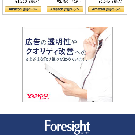
シリーズ)
〈ヤヌス〉の二つ
ル新書)
¥1,210（税込）
¥2,750（税込）
¥1,045（税込）
の顔
新潮社 Foresight