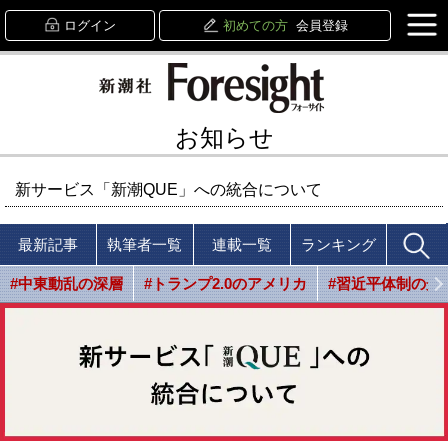
ログイン
初めての方
会員登録
お知らせ
新サービス「新潮QUE」への統合について
最新記事
執筆者一覧
連載一覧
ランキング
#中東動乱の深層
#トランプ2.0のアメリカ
#習近平体制の光