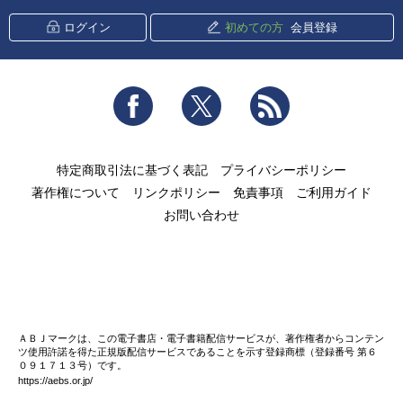
ログイン
初めての方
会員登録
Facebook
Twitter
RSS
特定商取引法に基づく表記
プライバシーポリシー
著作権について
リンクポリシー
免責事項
ご利用ガイド
お問い合わせ
ＡＢＪマークは、この電子書店・電子書籍配信サービスが、著作権者からコンテン
ツ使用許諾を得た正規版配信サービスであることを示す登録商標（登録番号 第６
０９１７１３号）です。
https://aebs.or.jp/