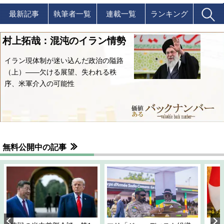
最新記事
執筆者一覧
連載一覧
ランキング
村上拓哉：混沌のイラン情勢
イラン現体制が迷い込んだ政治の隘路
（上）――欠ける展望、失われる秩
序、米軍介入の可能性
無料公開中の記事