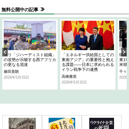
無料公開中の記事
マリ「ジハーディスト組織」
「エネルギー供給国としての
韓国
の攻勢が示唆する西アフリカ
東南アジア」の重要性と抱え
東1
の更なる混迷
る課題――日本に求められる
米韓
イラン戦争下の連携
篠田英朗
千々
高橋雅英
2026年5月15日
202
2026年5月15日