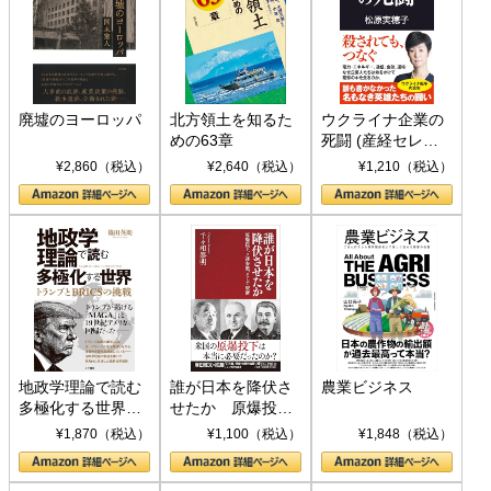
廃墟のヨーロッパ
北方領土を知るた
ウクライナ企業の
めの63章
死闘 (産経セレク
ト S 039)
¥2,860（税込）
¥2,640（税込）
¥1,210（税込）
地政学理論で読む
誰が日本を降伏さ
農業ビジネス
多極化する世界：
せたか 原爆投
トランプとBRICS
下、ソ連参戦、そ
¥1,870（税込）
¥1,100（税込）
¥1,848（税込）
の挑戦
して聖断 (PHP新
書)