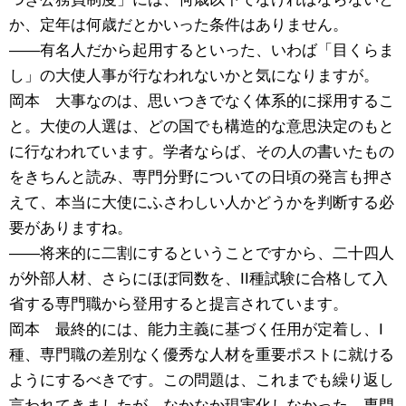
か、定年は何歳だとかいった条件はありません。
――有名人だから起用するといった、いわば「目くらま
し」の大使人事が行なわれないかと気になりますが。
岡本 大事なのは、思いつきでなく体系的に採用するこ
と。大使の人選は、どの国でも構造的な意思決定のもと
に行なわれています。学者ならば、その人の書いたもの
をきちんと読み、専門分野についての日頃の発言も押さ
えて、本当に大使にふさわしい人かどうかを判断する必
要がありますね。
――将来的に二割にするということですから、二十四人
が外部人材、さらにほぼ同数を、II種試験に合格して入
省する専門職から登用すると提言されています。
岡本 最終的には、能力主義に基づく任用が定着し、I
種、専門職の差別なく優秀な人材を重要ポストに就ける
ようにするべきです。この問題は、これまでも繰り返し
言われてきましたが、なかなか現実化しなかった。専門