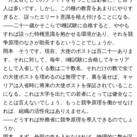
人は多いです。しかし、この種の教育をあまりにやりす
ぎると、誤ったエリート意識を植え付けることになる。
――二十一歳かそこらでI種試験に合格すると、ややも
すれば誤った特権意識を抱かせる環境があり、それを競
争原理のなさが助長するということでしょうか。
岡本 そうです。現在、大使のポストは百二十一ありま
す。それに対して、毎年、I種試験に合格してキャリア
として入省してくる数は二十数名。それだけの数で全て
の大使ポストを埋めるのは無理です。裏を返せば、キャ
リアは入省時に将来の大使ポストを保証されていること
になる。これは大学を出たての若者にとっては健全なこ
ととは言えないでしょう。もっと競争原理を働かせなけ
れば、組織の活性化はありえません。
――どうすれば外務省に競争原理を導入できるのでしょ
うか。
岡本 まず、外部の血を入れなければ、物理的に数が足