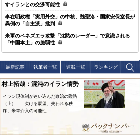
すイランとの交渉可能性
李在明政権「実用外交」の中核、魏聖洛・国家安保室長が
異例の「自主派」批判
米軍のベネズエラ攻撃「沈黙のレーダー」で意識される
「中国本土」の脆弱性
最新記事
執筆者一覧
連載一覧
ランキング
村上拓哉：混沌のイラン情勢
イラン現体制が迷い込んだ政治の隘路
（上）――欠ける展望、失われる秩
序、米軍介入の可能性