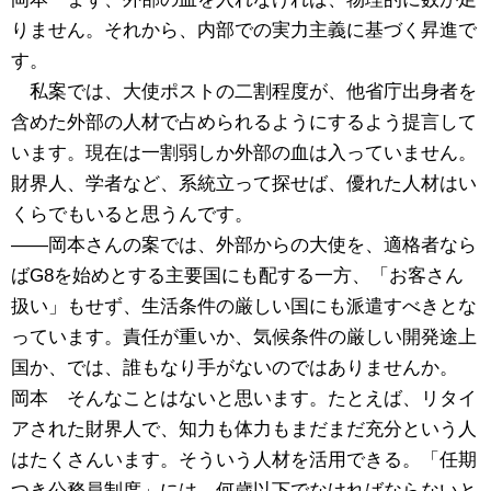
りません。それから、内部での実力主義に基づく昇進で
す。
私案では、大使ポストの二割程度が、他省庁出身者を
含めた外部の人材で占められるようにするよう提言して
います。現在は一割弱しか外部の血は入っていません。
財界人、学者など、系統立って探せば、優れた人材はい
くらでもいると思うんです。
――岡本さんの案では、外部からの大使を、適格者なら
ばG8を始めとする主要国にも配する一方、「お客さん
扱い」もせず、生活条件の厳しい国にも派遣すべきとな
っています。責任が重いか、気候条件の厳しい開発途上
国か、では、誰もなり手がないのではありませんか。
岡本 そんなことはないと思います。たとえば、リタイ
アされた財界人で、知力も体力もまだまだ充分という人
はたくさんいます。そういう人材を活用できる。「任期
つき公務員制度」には、何歳以下でなければならないと