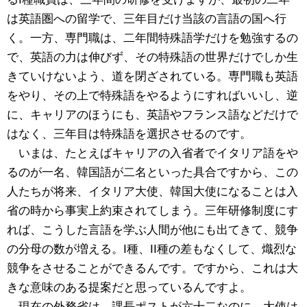
は英語圏への留学で、三年目だけ当該の言語の国へ行
く。一方、専門職は、二年間特殊語学だけを勉強するの
で、英語の力は伸びず、その特殊語の世界だけでしか生
きていけないよう、道を閉ざされている。専門職も英語
をやり、その上で特殊語をやるようにすればいいし、逆
に、キャリアのほうにも、英語やフランス語などだけで
はなく、三年目は特殊語を選択させるのです。
いまは、たとえばキャリアの入省者でイタリア語をや
るのが一名、韓国語が二名といった具合ですから、この
人たちが将来、イタリア大使、韓国大使になることは入
省の時から事実上約束されてしまう。三年研修制度にす
れば、こうした言語を学ぶ人間が他にも出てきて、競争
の分母の数が増える。I種、II種の差もなくして、熾烈な
競争をさせることができるんです。ですから、これは大
きな意味のある提案だと思っているんですよ。
現在の外務省は、課長ポストが六十二なのに、大使は