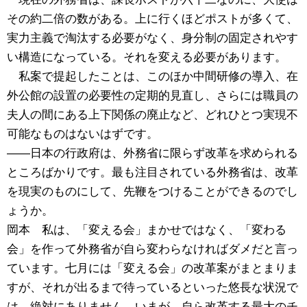
その約二倍の数がある。上に行くほどポストが多くて、
実力主義で淘汰する必要がなく、身分制の固定されやす
い構造になっている。それを変える必要があります。
私案で提起したことは、このほか中間研修の導入、在
外公館の設置の必要性の定期的見直し、さらには職員の
夫人の間にある上下関係の廃止など、どれひとつ実現不
可能なものはないはずです。
――日本の行政府は、外務省に限らず改革を求められる
ところばかりです。最も注目されている外務省は、改革
を現実のものにして、先鞭をつけることができるのでし
ょうか。
岡本 私は、「変える会」まかせではなく、「変わる
会」を作って外務省が自ら変わらなければダメだと言っ
ています。七月には「変える会」の改革案がまとまりま
すが、それが出るまで待っているといった悠長な状況で
は、絶対にありません。いまが、自ら改革する最大のチ