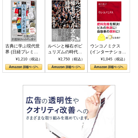
古典に学ぶ現代世
ルペンと極右ポピ
ウンコノミクス
界 (日経プレミア
ュリズムの時代：
(インターナショナ
シリーズ)
〈ヤヌス〉の二つ
ル新書)
¥1,210（税込）
¥2,750（税込）
¥1,045（税込）
の顔