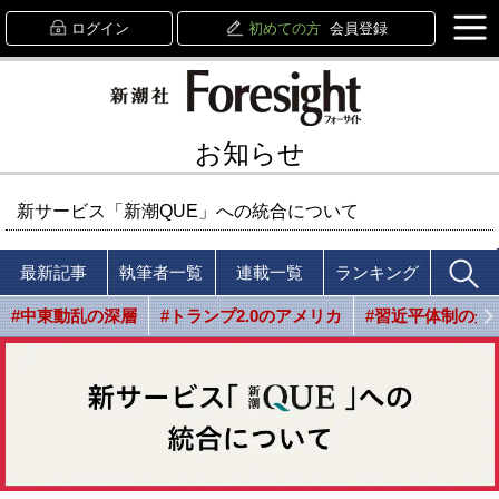
ログイン
初めての方
会員登録
お知らせ
新サービス「新潮QUE」への統合について
最新記事
執筆者一覧
連載一覧
ランキング
#中東動乱の深層
#トランプ2.0のアメリカ
#習近平体制の光