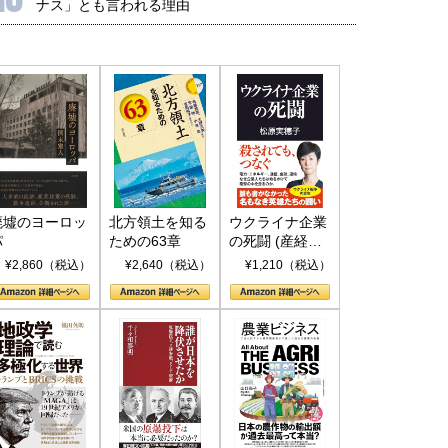
ナス」とも言われる理由
廃墟のヨーロッ
北方領土を知る
ウクライナ企業
パ
ための63章
の死闘 (産経セ
レクト S 039)
¥2,860（税込）
¥2,640（税込）
¥1,210（税込）