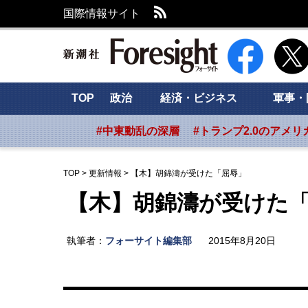
RSS
国際情報サイト
新潮社 Foresig
TOP
政治
経済・ビジネス
軍事・
#中東動乱の深層
#トランプ2.0のアメリ
TOP
>
更新情報
>
【木】胡錦濤が受けた「屈辱」
【木】胡錦濤が受けた
執筆者：
フォーサイト編集部
2015年8月20日