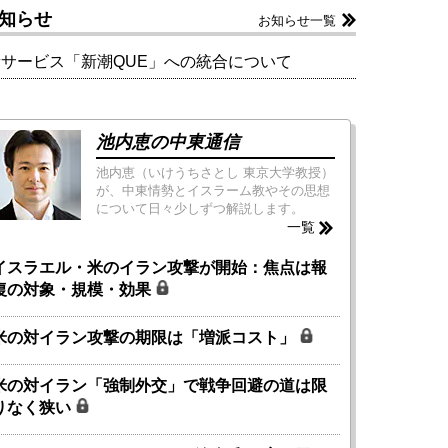
知らせ
お知らせ一覧
新サービス「新潮QUE」への統合について
池内恵の中東通信
池内恵（いけうちさとし 東京大学教授）
が、中東情勢とイスラーム教やその思想
について日々少しずつ解説します。
一覧
イスラエル・米のイラン攻撃が開始：焦点は報
復の対象・規模・効果
米の対イラン攻撃の期限は「増派コスト」
米の対イラン「強制外交」で戦争回避の道は限
りなく狭い