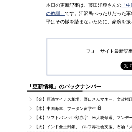
本日の更新記事は、藤田洋毅さんの
「中
の教訓」
です。江沢民べったりだった軍
平はその轍を踏まないために、豪腕を振
フォーサイト最新記
「更新情報」のバックナンバー
【金】原油マイナス相場、野口さんマネー、文政権
【木】中国海軍、ブータン留学生
【水】ソフトバンク巨額赤字、米大統領選、マンデ
【火】インド全土封鎖、ゴルフ界社会支援、石油「