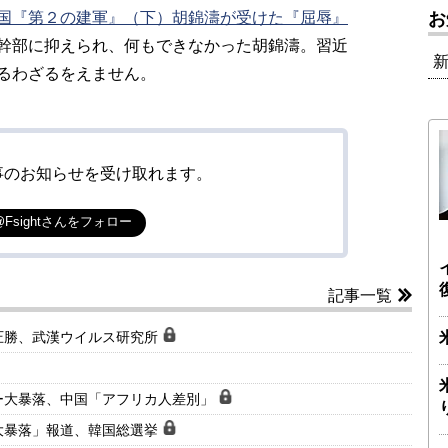
国『第２の建軍』（下）胡錦濤が受けた『屈辱』
お
幹部に抑えられ、何もできなかった胡錦濤。習近
るわざるをえません。
事のお知らせを受け取れます。
@Fsightさんをフォロー
記事一覧
圧勝、武漢ウイルス研究所
ー大暴落、中国「アフリカ人差別」
大暴落」報道、韓国総選挙