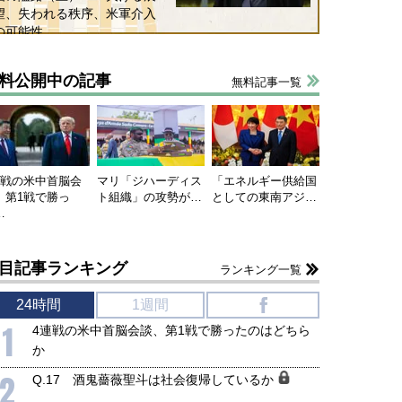
望、失われる秩序、米軍介入
の可能性
料公開中の記事
無料記事一覧
連戦の米中首脳会
マリ「ジハーディス
「エネルギー供給国
、第1戦で勝っ
ト組織」の攻勢が…
としての東南アジ…
…
目記事ランキング
ランキング一覧
24時間
1週間
f
1
4連戦の米中首脳会談、第1戦で勝ったのはどちら
か
2
Q.17 酒鬼薔薇聖斗は社会復帰しているか