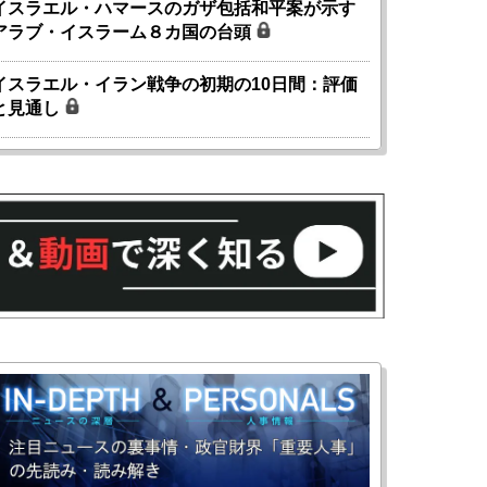
イスラエル・ハマースのガザ包括和平案が示す
アラブ・イスラーム８カ国の台頭
イスラエル・イラン戦争の初期の10日間：評価
と見通し
国にも理解してほしい「極東
ホルムズ海峡危機で加速したエ
905年体制」における日米韓安
ネルギー転換が「中国依存」に
保障協力の意味
行き着くリスク
和泰明
小山堅
6年5月15日
2026年5月14日