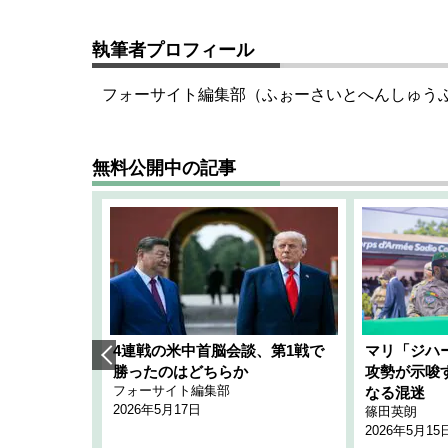
執筆者プロフィール
フォーサイト編集部（ふぉーさいとへんしゅう
無料公開中の記事
艦隊」構想
4連戦の米中首脳会談、第1戦で
マリ「ジハ
「空白」
勝ったのはどちらか
攻勢が示唆
フォーサイト編集部
のか
なる混迷
2026年5月17日
篠田英朗
2026年5月15