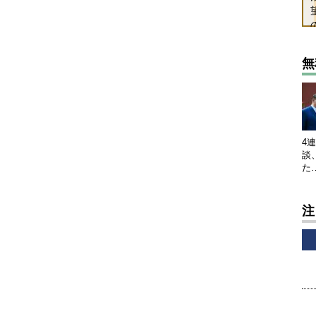
無
4
談
た
注