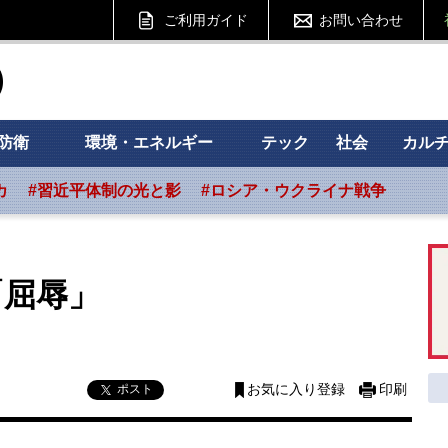
ご利用ガイド
お問い合わせ
ht フォーサイト
防衛
環境・エネルギー
テック
社会
カル
カ
#習近平体制の光と影
#ロシア・ウクライナ戦争
「屈辱」
ポスト
お気に入り登録
印刷