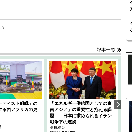
ぶ）
記事一覧
ーディスト組織」の
「エネルギー供給国としての東
韓
する西アフリカの更
南アジア」の重要性と抱える課
1
題――日本に求められるイラン
全
千々
戦争下の連携
日
202
高橋雅英