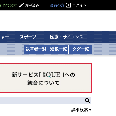
初めての方
お申込み
会員の方
ログイン
チャー
スポーツ
医療・サイエンス
執筆者一覧
連載一覧
タグ一覧
詳細検索▼