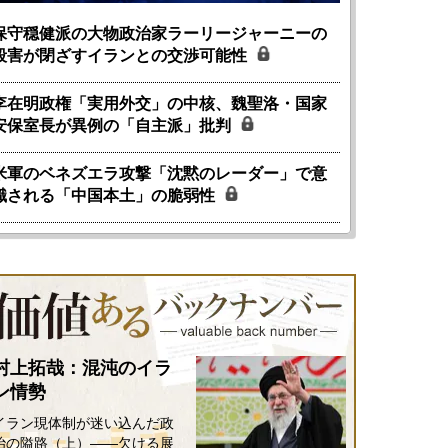
保守穏健派の大物政治家ラーリージャーニーの
殺害が閉ざすイランとの交渉可能性
李在明政権「実用外交」の中核、魏聖洛・国家
安保室長が異例の「自主派」批判
米軍のベネズエラ攻撃「沈黙のレーダー」で意
識される「中国本土」の脆弱性
村上拓哉：混沌のイラ
ン情勢
イラン現体制が迷い込んだ政
治の隘路（上）――欠ける展