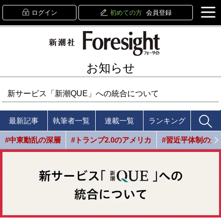
ログイン
初めての方
会員登録
お知らせ
新サービス「新潮QUE」への統合について
最新記事
執筆者一覧
連載一覧
ランキング
#中東動乱の深層
#トランプ2.0のアメリカ
#習近平体制の光