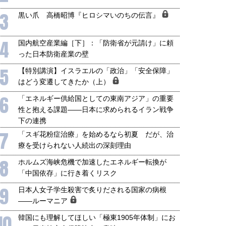
3
黒い爪 高橋昭博『ヒロシマいのちの伝言』
4
国内航空産業編［下］：「防衛省が元請け」に頼
った日本防衛産業の壁
5
【特別講演】イスラエルの「政治」「安全保障」
はどう変遷してきたか（上）
6
「エネルギー供給国としての東南アジア」の重要
性と抱える課題――日本に求められるイラン戦争
下の連携
7
「スギ花粉症治療」を始めるなら初夏 だが、治
療を受けられない人続出の深刻理由
8
ホルムズ海峡危機で加速したエネルギー転換が
「中国依存」に行き着くリスク
9
日本人女子学生殺害で炙りだされる国家の病根
――ルーマニア
10
韓国にも理解してほしい「極東1905年体制」にお