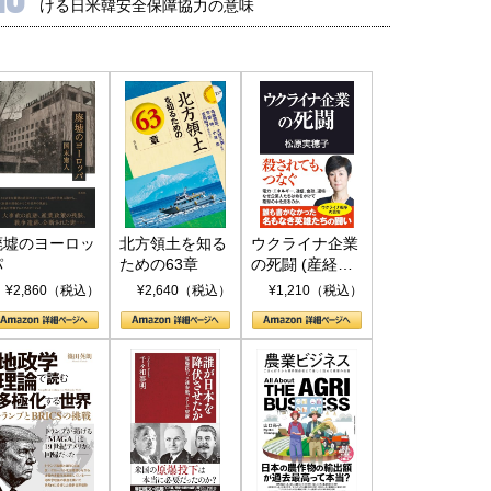
ける日米韓安全保障協力の意味
廃墟のヨーロッ
北方領土を知る
ウクライナ企業
パ
ための63章
の死闘 (産経セ
レクト S 039)
¥2,860（税込）
¥2,640（税込）
¥1,210（税込）