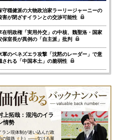
保守穏健派の大物政治家ラーリージャーニーの
殺害が閉ざすイランとの交渉可能性
李在明政権「実用外交」の中核、魏聖洛・国家
安保室長が異例の「自主派」批判
米軍のベネズエラ攻撃「沈黙のレーダー」で意
識される「中国本土」の脆弱性
村上拓哉：混沌のイラ
ン情勢
イラン現体制が迷い込んだ政
治の隘路（上）――欠ける展