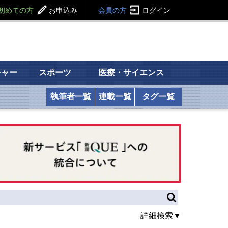
初めての方
お申込み
会員の方
ログイン
チャー
スポーツ
医療・サイエンス
執筆者一覧
連載一覧
タグ一覧
詳細検索▼