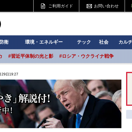
ご利用ガイド
お問い合わせ
ht フォーサイト
防衛
環境・エネルギー
テック
社会
カル
カ
#習近平体制の光と影
#ロシア・ウクライナ戦争
29日19:27