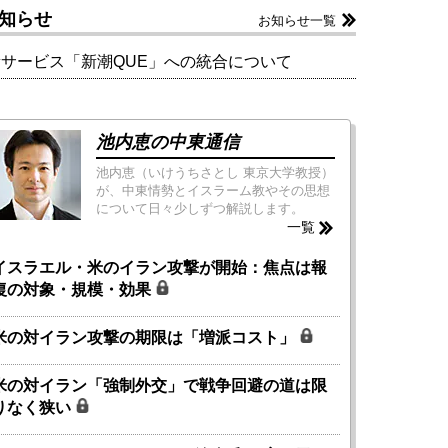
知らせ
お知らせ一覧
新サービス「新潮QUE」への統合について
池内恵の中東通信
池内恵（いけうちさとし 東京大学教授）
が、中東情勢とイスラーム教やその思想
について日々少しずつ解説します。
一覧
イスラエル・米のイラン攻撃が開始：焦点は報
復の対象・規模・効果
米の対イラン攻撃の期限は「増派コスト」
米の対イラン「強制外交」で戦争回避の道は限
りなく狭い