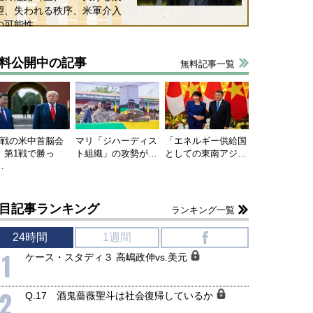
望、失われる秩序、米軍介入
の可能性
料公開中の記事
無料記事一覧
連戦の米中首脳会
マリ「ジハーディス
「エネルギー供給国
、第1戦で勝っ
ト組織」の攻勢が…
としての東南アジ…
…
目記事ランキング
ランキング一覧
24時間
1週間
f
1
ケース・スタディ３ 高嶋政伸vs.美元
2
Q.17 酒鬼薔薇聖斗は社会復帰しているか