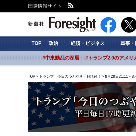
RSS
国際情報サイト
新潮社 Foresig
TOP
政治
経済・ビジネス
軍事・
#中東動乱の深層
#トランプ2.0のアメリ
TOP
>
トランプ「今日のつぶやき」解説付！
>
8月28日21:11～8月