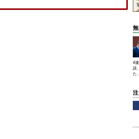
無
4
談
た
注