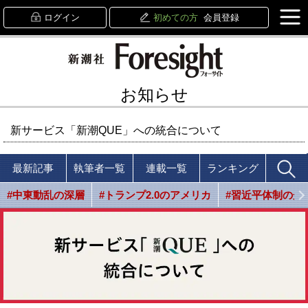
ログイン
初めての方
会員登録
お知らせ
新サービス「新潮QUE」への統合について
最新記事
執筆者一覧
連載一覧
ランキング
#中東動乱の深層
#トランプ2.0のアメリカ
#習近平体制の光