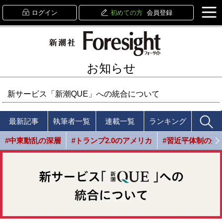
ログイン
初めての方
会員登録
お知らせ
新サービス「新潮QUE」への統合について
最新記事
執筆者一覧
連載一覧
ランキング
#中東動乱の深層
#トランプ2.0のアメリカ
#習近平体制の光