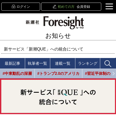
ログイン
初めての方
会員登録
お知らせ
新サービス「新潮QUE」への統合について
最新記事
執筆者一覧
連載一覧
ランキング
#中東動乱の深層
#トランプ2.0のアメリカ
#習近平体制の光