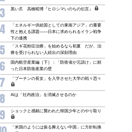
3
黒い爪 高橋昭博『ヒロシマいのちの伝言』
4
「エネルギー供給国としての東南アジア」の重要
性と抱える課題――日本に求められるイラン戦争
下の連携
5
「スギ花粉症治療」を始めるなら初夏 だが、治
療を受けられない人続出の深刻理由
6
国内航空産業編［下］：「防衛省が元請け」に頼
った日本防衛産業の壁
7
「プーチンの長女」を入学させた大学の戦々恐々
8
AIは「社内政治」を消滅させるのか
9
ショックと感銘に襲われた韓国少年とのやり取り
10
「米国のようには振る舞えない中国」に方針転換