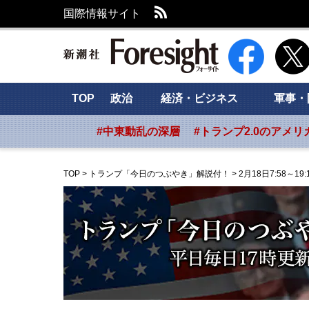
RSS
国際情報サイト
新潮社 Foresig
TOP
政治
経済・ビジネス
軍事・
#中東動乱の深層
#トランプ2.0のアメリ
TOP
>
トランプ「今日のつぶやき」解説付！
>
2月18日7:58～19: