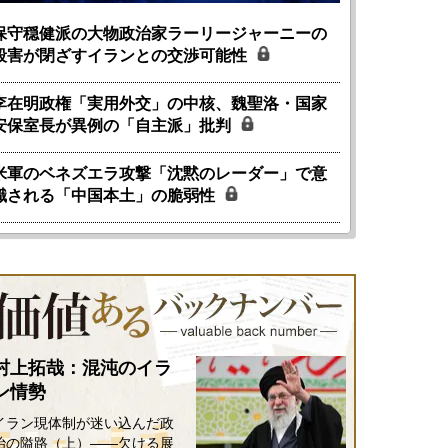
保守穏健派の大物政治家ラーリージャーニーの
殺害が閉ざすイランとの交渉可能性
李在明政権「実用外交」の中核、魏聖洛・国家
安保室長が異例の「自主派」批判
米軍のベネズエラ攻撃「沈黙のレーダー」で意
識される「中国本土」の脆弱性
村上拓哉：混沌のイラ
ン情勢
イラン現体制が迷い込んだ政
治の隘路（上）――欠ける展