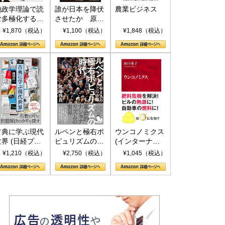
地政学理論で読
誰が日本を降伏
農業ビジネス
む多極化する世
させたか 原爆
界：トランプと
投下、ソ連参
¥1,870（税込）
¥1,100（税込）
¥1,848（税込）
RICSの挑戦
戦、そして聖断
(PHP新書)
古典に学ぶ現代
ルペンと極右ポ
ウンコノミクス
世界 (日経プレ
ピュリズムの時
(インターナシ
ミアシリーズ)
代：〈ヤヌス〉
ョナル新書)
¥1,210（税込）
¥2,750（税込）
¥1,045（税込）
の二つの顔