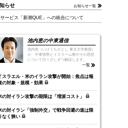
知らせ
お知らせ一覧
新サービス「新潮QUE」への統合について
池内恵の中東通信
池内恵（いけうちさとし 東京大学教授）
が、中東情勢とイスラーム教やその思想
について日々少しずつ解説します。
一覧
イスラエル・米のイラン攻撃が開始：焦点は報
復の対象・規模・効果
米の対イラン攻撃の期限は「増派コスト」
米の対イラン「強制外交」で戦争回避の道は限
りなく狭い