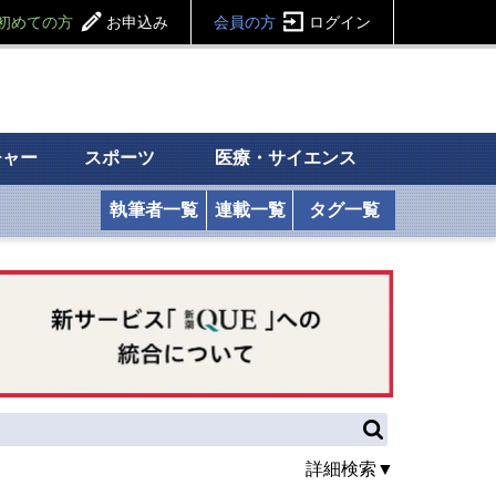
初めての方
お申込み
会員の方
ログイン
チャー
スポーツ
医療・サイエンス
執筆者一覧
連載一覧
タグ一覧
詳細検索▼