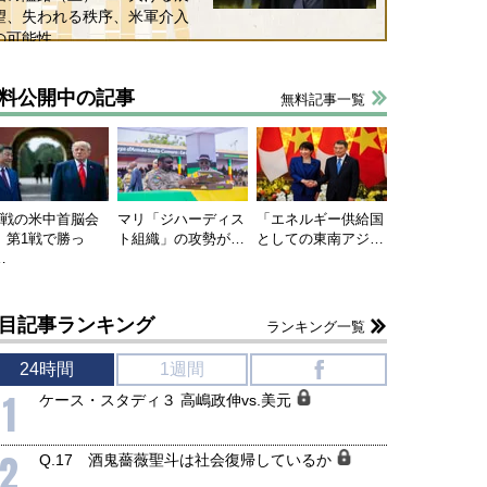
望、失われる秩序、米軍介入
の可能性
料公開中の記事
無料記事一覧
連戦の米中首脳会
マリ「ジハーディス
「エネルギー供給国
、第1戦で勝っ
ト組織」の攻勢が…
としての東南アジ…
…
目記事ランキング
ランキング一覧
24時間
1週間
f
1
ケース・スタディ３ 高嶋政伸vs.美元
2
Q.17 酒鬼薔薇聖斗は社会復帰しているか