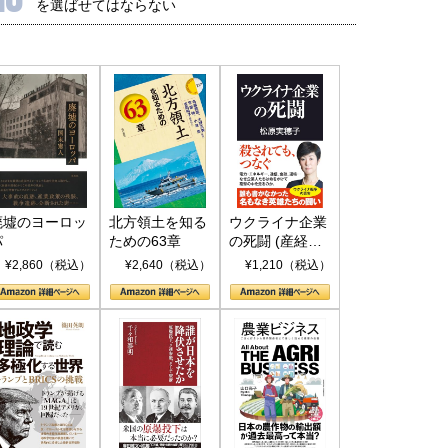
を選ばせてはならない
廃墟のヨーロッ
北方領土を知る
ウクライナ企業
パ
ための63章
の死闘 (産経セ
レクト S 039)
¥2,860（税込）
¥2,640（税込）
¥1,210（税込）