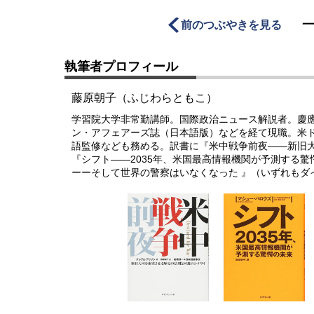
前のつぶやきを見る
執筆者プロフィール
藤原朝子（ふじわらともこ）
学習院大学非常勤講師。国際政治ニュース解説者。慶
ン・アフェアーズ誌（日本語版）などを経て現職。米
語監修なども務める。訳書に『米中戦争前夜――新旧
『シフト――2035年、米国最高情報機関が予測する
ーーそして世界の警察はいなくなった 』（いずれもダ