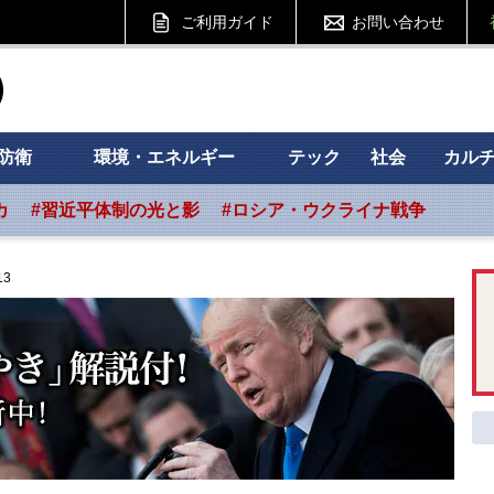
ご利用ガイド
お問い合わせ
ht フォーサイト
防衛
環境・エネルギー
テック
社会
カル
カ
#習近平体制の光と影
#ロシア・ウクライナ戦争
13