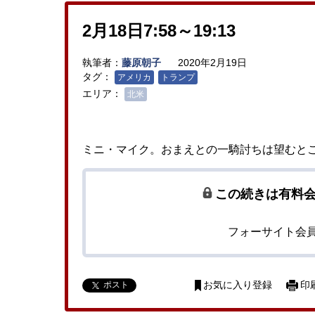
2月18日7:58～19:13
執筆者：
藤原朝子
2020年2月19日
タグ：
アメリカ
トランプ
エリア：
北米
ミニ・マイク。おまえとの一騎討ちは望むと
この続きは有料
フォーサイト会
ポスト
お気に入り登録
印