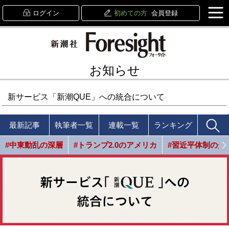
ログイン
初めての方
会員登録
お知らせ
新サービス「新潮QUE」への統合について
最新記事
執筆者一覧
連載一覧
ランキング
#中東動乱の深層
#トランプ2.0のアメリカ
#習近平体制の光