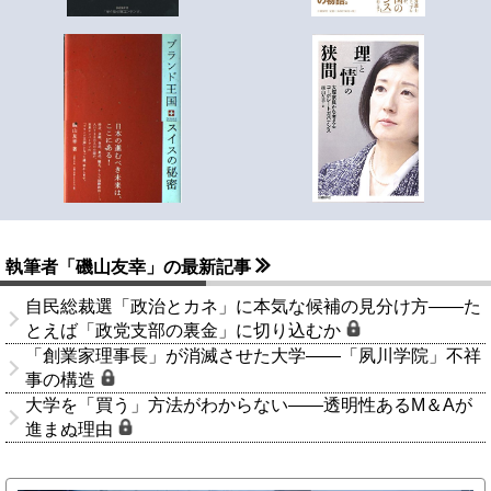
執筆者「磯山友幸」の最新記事
自民総裁選「政治とカネ」に本気な候補の見分け方――た
とえば「政党支部の裏金」に切り込むか
「創業家理事長」が消滅させた大学――「夙川学院」不祥
事の構造
大学を「買う」方法がわからない――透明性あるM＆Aが
進まぬ理由