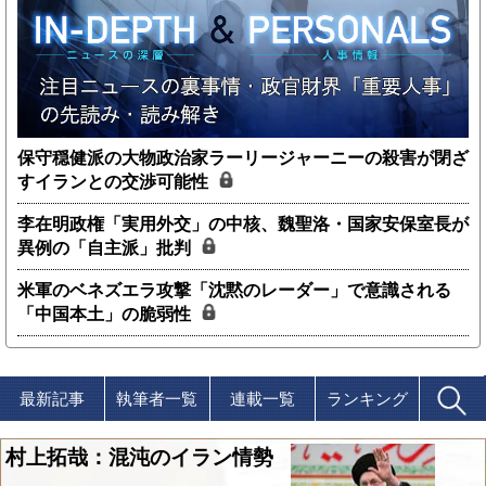
保守穏健派の大物政治家ラーリージャーニーの殺害が閉ざ
すイランとの交渉可能性
李在明政権「実用外交」の中核、魏聖洛・国家安保室長が
異例の「自主派」批判
米軍のベネズエラ攻撃「沈黙のレーダー」で意識される
「中国本土」の脆弱性
最新記事
執筆者一覧
連載一覧
ランキング
村上拓哉：混沌のイラン情勢