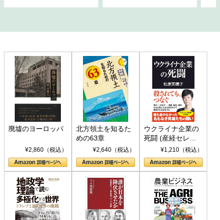
廃墟のヨーロッパ
北方領土を知るた
ウクライナ企業の
めの63章
死闘 (産経セレク
ト S 039)
¥2,860（税込）
¥2,640（税込）
¥1,210（税込）