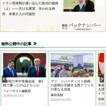
イラン現体制が迷い込んだ政治の隘路
（上）――欠ける展望、失われる秩
序、米軍介入の可能性
無料公開中の記事
4連戦の米中首脳会談、第1
マリ「ジハーディスト組織」
「エ
戦で勝ったのはどちらか
の攻勢が示唆する西アフリカ
東南
の更なる混迷
る課
フォーサイト編集部
イラ
篠田英朗
2026年5月17日
高橋
2026年5月15日
202