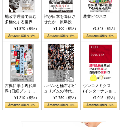
地政学理論で読む
誰が日本を降伏さ
農業ビジネス
多極化する世界：
せたか 原爆投
トランプとBRICS
下、ソ連参戦、そ
¥1,870（税込）
¥1,100（税込）
¥1,848（税込）
の挑戦
して聖断 (PHP新
書)
古典に学ぶ現代世
ルペンと極右ポピ
ウンコノミクス
界 (日経プレミア
ュリズムの時代：
(インターナショナ
シリーズ)
〈ヤヌス〉の二つ
ル新書)
¥1,210（税込）
¥2,750（税込）
¥1,045（税込）
の顔