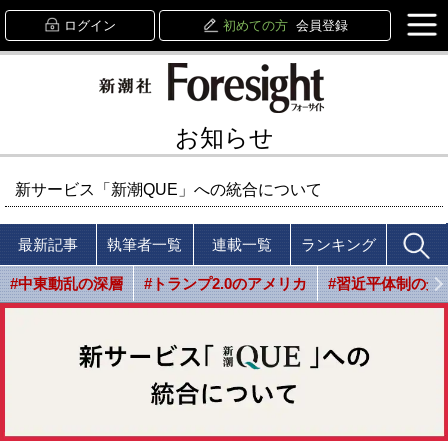
ログイン
初めての方
会員登録
お知らせ
新サービス「新潮QUE」への統合について
最新記事
執筆者一覧
連載一覧
ランキング
#中東動乱の深層
#トランプ2.0のアメリカ
#習近平体制の光