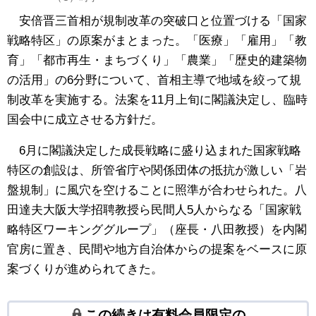
安倍晋三首相が規制改革の突破口と位置づける「国家
戦略特区」の原案がまとまった。「医療」「雇用」「教
育」「都市再生・まちづくり」「農業」「歴史的建築物
の活用」の6分野について、首相主導で地域を絞って規
制改革を実施する。法案を11月上旬に閣議決定し、臨時
国会中に成立させる方針だ。
6月に閣議決定した成長戦略に盛り込まれた国家戦略
特区の創設は、所管省庁や関係団体の抵抗が激しい「岩
盤規制」に風穴を空けることに照準が合わせられた。八
田達夫大阪大学招聘教授ら民間人5人からなる「国家戦
略特区ワーキンググループ」（座長・八田教授）を内閣
官房に置き、民間や地方自治体からの提案をベースに原
案づくりが進められてきた。
この続きは有料会員限定の