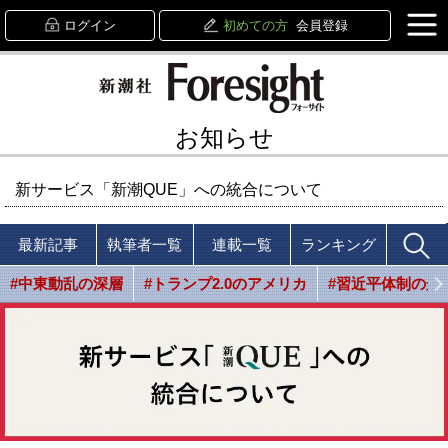
ログイン
初めての方
会員登録
お知らせ
新サービス「新潮QUE」への統合について
最新記事
執筆者一覧
連載一覧
ランキング
#中東動乱の深層
#トランプ2.0のアメリカ
#習近平体制の光