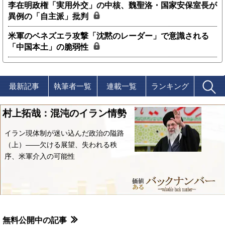
李在明政権「実用外交」の中核、魏聖洛・国家安保室長が
異例の「自主派」批判
米軍のベネズエラ攻撃「沈黙のレーダー」で意識される
「中国本土」の脆弱性
最新記事
執筆者一覧
連載一覧
ランキング
村上拓哉：混沌のイラン情勢
イラン現体制が迷い込んだ政治の隘路
（上）――欠ける展望、失われる秩
序、米軍介入の可能性
無料公開中の記事