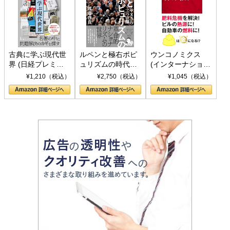
古典に学ぶ現代世
ルペンと極右ポピ
ウンコノミクス
界 (日経プレミア
ュリズムの時代：
(インターナショナ
シリーズ)
〈ヤヌス〉の二つ
ル新書)
¥1,210（税込）
¥2,750（税込）
¥1,045（税込）
の顔