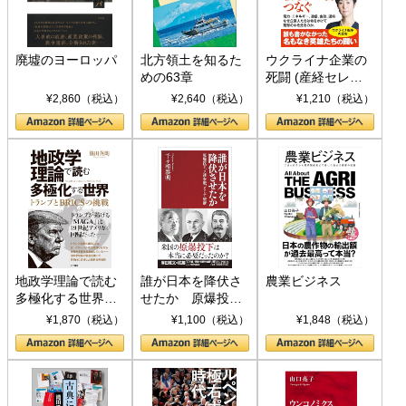
廃墟のヨーロッパ
北方領土を知るた
ウクライナ企業の
めの63章
死闘 (産経セレク
ト S 039)
¥2,860（税込）
¥2,640（税込）
¥1,210（税込）
地政学理論で読む
誰が日本を降伏さ
農業ビジネス
多極化する世界：
せたか 原爆投
トランプとBRICS
下、ソ連参戦、そ
¥1,870（税込）
¥1,100（税込）
¥1,848（税込）
の挑戦
して聖断 (PHP新
書)