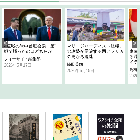
4連戦の米中首脳会談、第1
マリ「ジハーディスト組織」
「エ
戦で勝ったのはどちらか
の攻勢が示唆する西アフリカ
東南
の更なる混迷
る課
フォーサイト編集部
イラ
篠田英朗
2026年5月17日
高橋
2026年5月15日
202