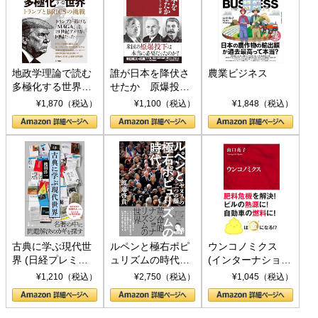
地政学理論で読む
誰が日本を降伏さ
農業ビジネス
多極化する世界：
せたか 原爆投
トランプとBRICS
下、ソ連参戦、そ
¥1,870（税込）
¥1,100（税込）
¥1,848（税込）
の挑戦
して聖断 (PHP新
書)
古典に学ぶ現代世
ルペンと極右ポピ
ウンコノミクス
界 (日経プレミア
ュリズムの時代：
(インターナショナ
シリーズ)
〈ヤヌス〉の二つ
ル新書)
¥1,210（税込）
¥2,750（税込）
¥1,045（税込）
の顔