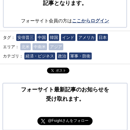
記事となります。
フォーサイト会員の方は
ここからログイン
タグ：
安倍晋三
中国
韓国
インド
アメリカ
日本
エリア：
北米
中南米
アジア
カテゴリ：
経済・ビジネス
政治
軍事・防衛
ポスト
フォーサイト最新記事のお知らせを
受け取れます。
@Fsightさんをフォロー