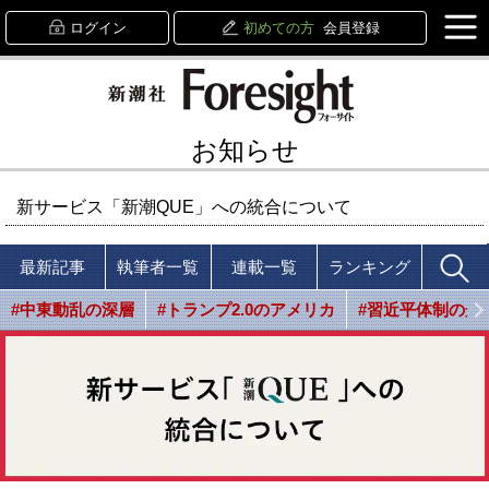
ログイン
初めての方
会員登録
お知らせ
新サービス「新潮QUE」への統合について
最新記事
執筆者一覧
連載一覧
ランキング
#中東動乱の深層
#トランプ2.0のアメリカ
#習近平体制の光