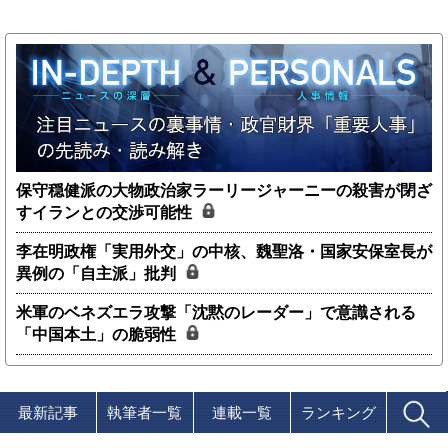
保守穏健派の大物政治家ラーリージャーニーの殺害が閉ざ
すイランとの交渉可能性
李在明政権「実用外交」の中核、魏聖洛・国家安保室長が
異例の「自主派」批判
米軍のベネズエラ攻撃「沈黙のレーダー」で意識される
「中国本土」の脆弱性
最新記事
執筆者一覧
連載一覧
ランキング