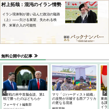
村上拓哉：混沌のイラン情勢
イラン現体制が迷い込んだ政治の隘路
（上）――欠ける展望、失われる秩
序、米軍介入の可能性
無料公開中の記事
4連戦の米中首脳会談、第1
マリ「ジハーディスト組織」
「エ
戦で勝ったのはどちらか
の攻勢が示唆する西アフリカ
東南
の更なる混迷
る課
フォーサイト編集部
イラ
篠田英朗