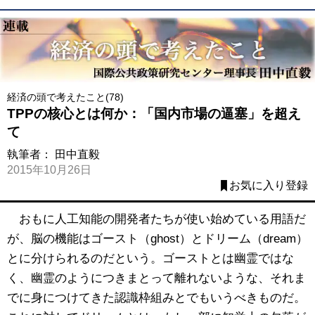
経済の頭で考えたこと(78)
TPPの核心とは何か：「国内市場の逼塞」を超え
て
執筆者：
田中直毅
2015年10月26日
お気に入り登録
おもに人工知能の開発者たちが使い始めている用語だ
が、脳の機能はゴースト（ghost）とドリーム（dream）
とに分けられるのだという。ゴーストとは幽霊ではな
く、幽霊のようにつきまとって離れないような、それま
でに身につけてきた認識枠組みとでもいうべきものだ。