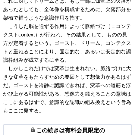
これに対してドリームとは、もし一部に知覚上の欠落が
あったとしても、全体像を構成するために、欠落部分を
架橋で補うような意識作用を指す。
こうした脳を通ずる作用によって脈絡づけ（＝コンテ
クストcontext）が行われ、その結果として、ものの見
方が定着するという。ゴースト、ドリーム、コンテクス
トと重ねることにより、固定的な、あるいは安定的な認
識枠組みが成立するに至る。
しかしこれだけでは変革は生まれない。脈絡づけに大
きな変革をもたらすための要因として想像力があるはず
だ。ゴーストを冷静に認識できれば、変革への道筋も浮
かび上がる可能性がある。想像力を鍛えることの意味は
ここにあるはずで、意識的な認識の組み換えという営為
もここに発する。
この続きは有料会員限定の