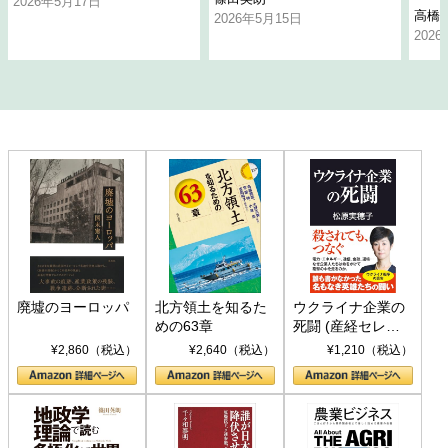
2026年5月17日
高橋
2026年5月15日
202
廃墟のヨーロッパ
北方領土を知るた
ウクライナ企業の
めの63章
死闘 (産経セレク
ト S 039)
¥2,860（税込）
¥2,640（税込）
¥1,210（税込）