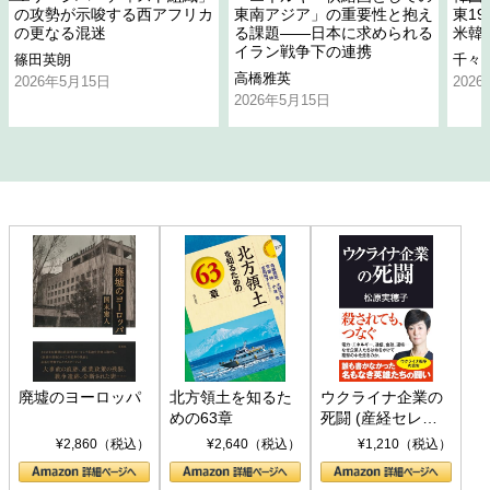
の攻勢が示唆する西アフリカ
東南アジア」の重要性と抱え
東1
の更なる混迷
る課題――日本に求められる
米韓
イラン戦争下の連携
篠田英朗
千々
高橋雅英
2026年5月15日
202
2026年5月15日
廃墟のヨーロッパ
北方領土を知るた
ウクライナ企業の
めの63章
死闘 (産経セレク
ト S 039)
¥2,860（税込）
¥2,640（税込）
¥1,210（税込）