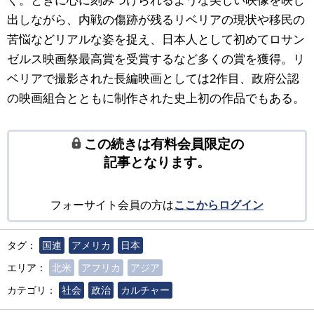
く。ときに心に刻みつけられるような美しい映像を映し
出しながら、内戦の傷跡が残るリベリアの現状や移民の
苦悩などリアルな姿を捉え、日本人として初めてロサン
ゼルス映画祭最高賞を受賞するなど多くの賞を獲得。リ
ベリアで撮影された長編映画としては2作目、政府公認
の映画組合とともに制作された史上初の作品でもある。
この続きは有料会員限定の
記事となります。
フォーサイト会員の方は
ここからログイン
タグ：
国連
アメリカ
日本
エリア：
北米
アフリカ
アジア
カテゴリ：
社会
政治
カルチャー