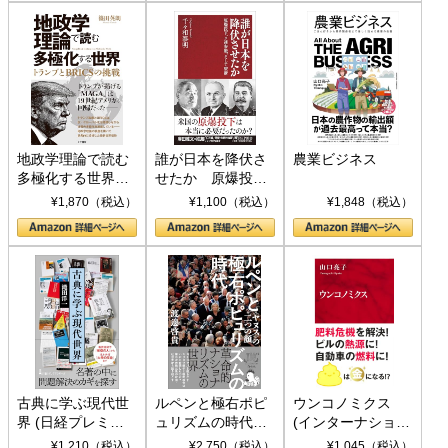
地政学理論で読む
誰が日本を降伏さ
農業ビジネス
多極化する世界：
せたか 原爆投
トランプとBRICS
下、ソ連参戦、そ
¥1,870（税込）
¥1,100（税込）
¥1,848（税込）
の挑戦
して聖断 (PHP新
書)
古典に学ぶ現代世
ルペンと極右ポピ
ウンコノミクス
界 (日経プレミア
ュリズムの時代：
(インターナショナ
シリーズ)
〈ヤヌス〉の二つ
ル新書)
¥1,210（税込）
¥2,750（税込）
¥1,045（税込）