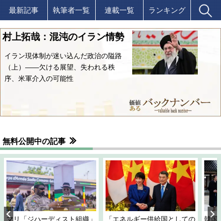
最新記事
執筆者一覧
連載一覧
ランキング
村上拓哉：混沌のイラン情勢
イラン現体制が迷い込んだ政治の隘路
（上）――欠ける展望、失われる秩
序、米軍介入の可能性
無料公開中の記事
マリ「ジハーディスト組織」
「エネルギー供給国としての
韓国