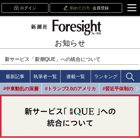
ログイン
初めての方
会員登録
お知らせ
新サービス「新潮QUE」への統合について
最新記事
執筆者一覧
連載一覧
ランキング
#中東動乱の深層
#トランプ2.0のアメリカ
#習近平体制の光