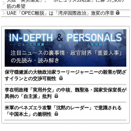
筋の希望
UAE「OPEC離脱」は「湾岸国際政治」激変の序章
保守穏健派の大物政治家ラーリージャーニーの殺害が閉ざ
すイランとの交渉可能性
李在明政権「実用外交」の中核、魏聖洛・国家安保室長が
異例の「自主派」批判
米軍のベネズエラ攻撃「沈黙のレーダー」で意識される
「中国本土」の脆弱性