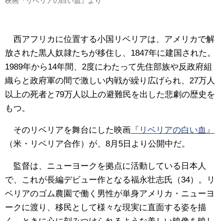
映画『リベリアの白い血』より
西アフリカに位置する小国リベリアは、アメリカで解
放された黒人奴隷たちが移住し、1847年に建国された。
1989年から14年間、2度にわたって先住部族や反政府組
織らと政府軍の間で激しい内戦が繰り広げられ、27万人
以上の死者と79万人以上の避難民を出した悲劇の歴史を
もつ。
そのリベリアを舞台にした映画
『リベリアの白い血』
（米・リベリア合作）が、8月5日より公開中だ。
監督は、ニューヨークを拠点に活動している日本人
で、これが長編デビュー作となる福永壮志氏（34）。リ
ベリアのゴム農園で働く男性が単身アメリカ・ニューヨ
ークに渡り、移民として様々な現実に直面する姿を描