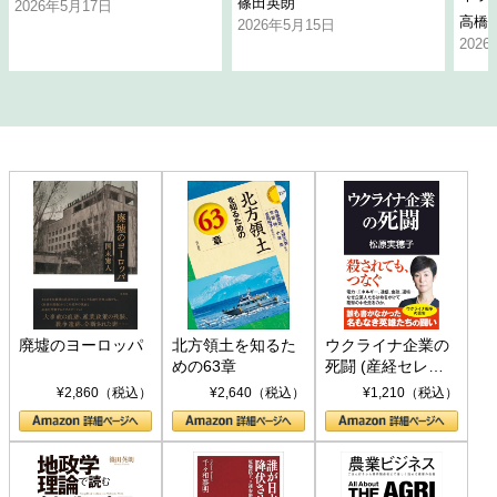
篠田英朗
2026年5月17日
高橋
2026年5月15日
202
廃墟のヨーロッパ
北方領土を知るた
ウクライナ企業の
めの63章
死闘 (産経セレク
ト S 039)
¥2,860（税込）
¥2,640（税込）
¥1,210（税込）