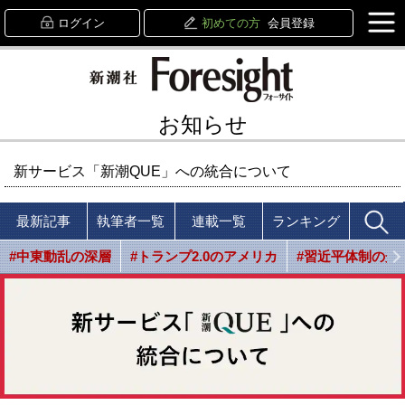
ログイン
初めての方
会員登録
お知らせ
新サービス「新潮QUE」への統合について
最新記事
執筆者一覧
連載一覧
ランキング
#中東動乱の深層
#トランプ2.0のアメリカ
#習近平体制の光