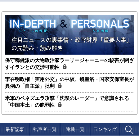
保守穏健派の大物政治家ラーリージャーニーの殺害が閉ざ
すイランとの交渉可能性
李在明政権「実用外交」の中核、魏聖洛・国家安保室長が
異例の「自主派」批判
米軍のベネズエラ攻撃「沈黙のレーダー」で意識される
「中国本土」の脆弱性
最新記事
執筆者一覧
連載一覧
ランキング