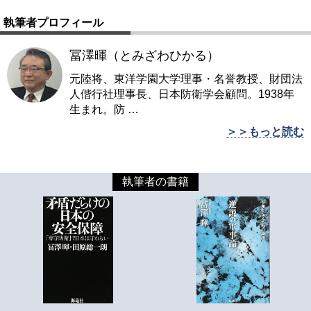
執筆者プロフィール
冨澤暉（とみざわひかる）
元陸将、東洋学園大学理事・名誉教授、財団法
人偕行社理事長、日本防衛学会顧問。1938年
生まれ。防
…
＞＞もっと読む
執筆者の書籍