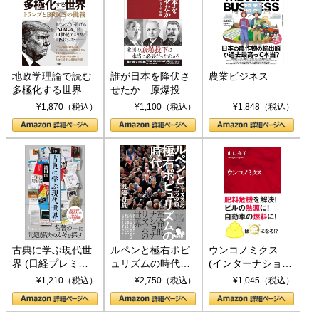
地政学理論で読む
誰が日本を降伏さ
農業ビジネス
多極化する世界：
せたか 原爆投
トランプとBRICS
下、ソ連参戦、そ
¥1,870（税込）
¥1,100（税込）
¥1,848（税込）
の挑戦
して聖断 (PHP新
書)
古典に学ぶ現代世
ルペンと極右ポピ
ウンコノミクス
界 (日経プレミア
ュリズムの時代：
(インターナショナ
シリーズ)
〈ヤヌス〉の二つ
ル新書)
¥1,210（税込）
¥2,750（税込）
¥1,045（税込）
の顔