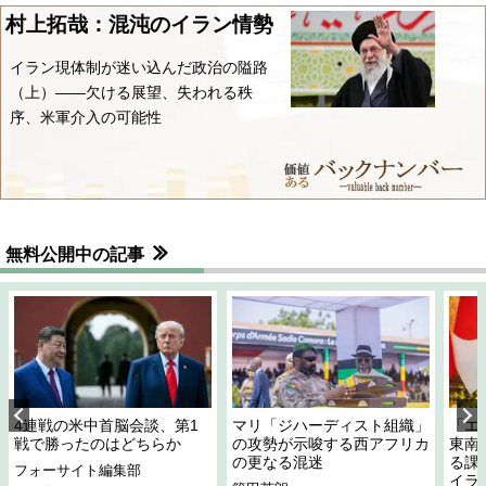
村上拓哉：混沌のイラン情勢
イラン現体制が迷い込んだ政治の隘路
（上）――欠ける展望、失われる秩
序、米軍介入の可能性
無料公開中の記事
4連戦の米中首脳会談、第1
マリ「ジハーディスト組織」
「エ
戦で勝ったのはどちらか
の攻勢が示唆する西アフリカ
東南
の更なる混迷
る課
フォーサイト編集部
イラ