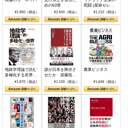
めの63章
死闘 (産経セレク
ト S 039)
¥2,860（税込）
¥2,640（税込）
¥1,210（税込）
地政学理論で読む
誰が日本を降伏さ
農業ビジネス
多極化する世界：
せたか 原爆投
トランプとBRICS
下、ソ連参戦、そ
¥1,870（税込）
¥1,100（税込）
¥1,848（税込）
の挑戦
して聖断 (PHP新
書)