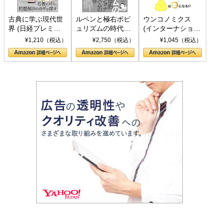
古典に学ぶ現代世
ルペンと極右ポピ
ウンコノミクス
界 (日経プレミア
ュリズムの時代：
(インターナショナ
シリーズ)
〈ヤヌス〉の二つ
ル新書)
¥1,210（税込）
¥2,750（税込）
¥1,045（税込）
の顔