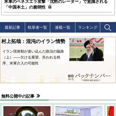
米軍のベネズエラ攻撃「沈黙のレーダー」で意識される
「中国本土」の脆弱性
最新記事
執筆者一覧
連載一覧
ランキング
村上拓哉：混沌のイラン情勢
イラン現体制が迷い込んだ政治の隘路
（上）――欠ける展望、失われる秩
序、米軍介入の可能性
無料公開中の記事