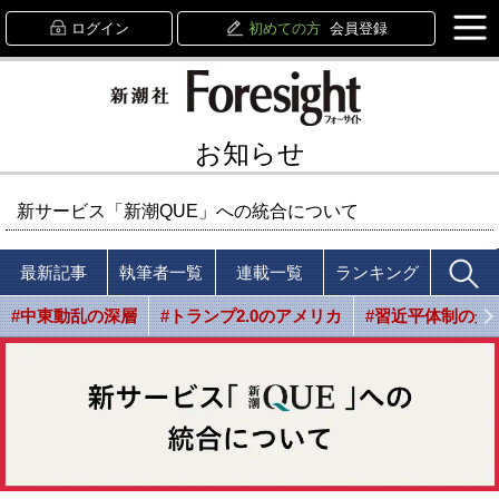
ログイン
初めての方
会員登録
お知らせ
新サービス「新潮QUE」への統合について
最新記事
執筆者一覧
連載一覧
ランキング
#中東動乱の深層
#トランプ2.0のアメリカ
#習近平体制の光