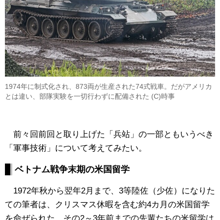
1974年に制式化され、873両が生産された74式戦車。だがアメリカ
とは違い、部隊実験を一切行わずに配備された (C)時事
前々回前回と取り上げた「兵站」の一部ともいうべき
「軍事技術」について考えてみたい。
ベトナム戦争末期の米国留学
1972年秋から翌年2月まで、3等陸佐（少佐）になりた
ての筆者は、クリスマス休暇を含む約4カ月の米国留学
を命ぜられた。その2～3年前までの先輩たちの米留学は