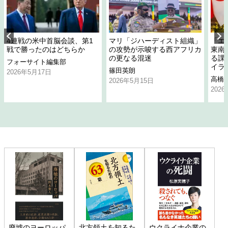
4連戦の米中首脳会談、第1
マリ「ジハーディスト組織」
「エ
戦で勝ったのはどちらか
の攻勢が示唆する西アフリカ
東南
の更なる混迷
る課
フォーサイト編集部
イラ
篠田英朗
2026年5月17日
高橋
2026年5月15日
202
廃墟のヨーロッパ
北方領土を知るた
ウクライナ企業の