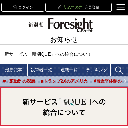
ログイン
初めての方
会員登録
お知らせ
新サービス「新潮QUE」への統合について
最新記事
執筆者一覧
連載一覧
ランキング
#中東動乱の深層
#トランプ2.0のアメリカ
#習近平体制の光