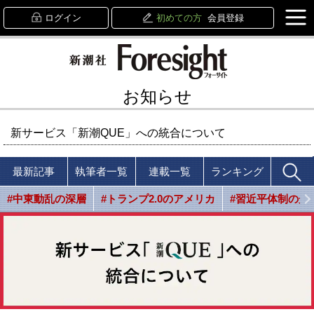
ログイン
初めての方
会員登録
お知らせ
新サービス「新潮QUE」への統合について
最新記事
執筆者一覧
連載一覧
ランキング
#中東動乱の深層
#トランプ2.0のアメリカ
#習近平体制の光