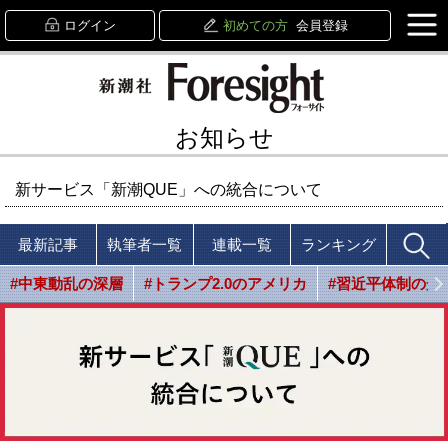
ログイン
初めての方
会員登録
お知らせ
新サービス「新潮QUE」への統合について
最新記事
執筆者一覧
連載一覧
ランキング
#中東動乱の深層
#トランプ2.0のアメリカ
#習近平体制の光