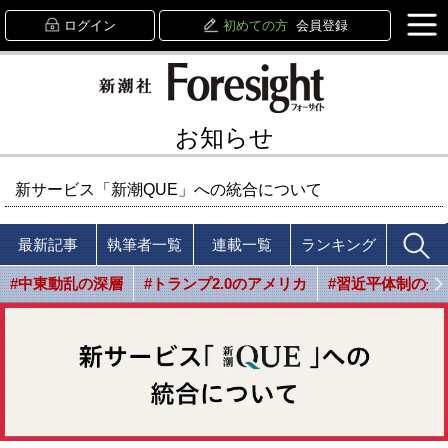
ログイン
初めての方
会員登録
お知らせ
新サービス「新潮QUE」への統合について
最新記事
執筆者一覧
連載一覧
ランキング
#中東動乱の深層
#トランプ2.0のアメリカ
#習近平体制の光