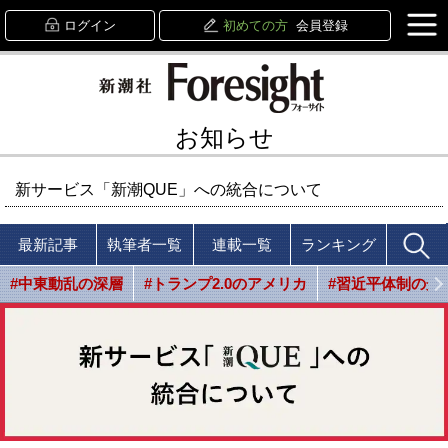
ログイン
初めての方
会員登録
お知らせ
新サービス「新潮QUE」への統合について
最新記事
執筆者一覧
連載一覧
ランキング
#中東動乱の深層
#トランプ2.0のアメリカ
#習近平体制の光