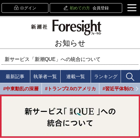
ログイン
初めての方
会員登録
お知らせ
新サービス「新潮QUE」への統合について
最新記事
執筆者一覧
連載一覧
ランキング
#中東動乱の深層
#トランプ2.0のアメリカ
#習近平体制の光